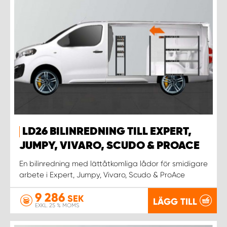
LD26 BILINREDNING TILL EXPERT,
JUMPY, VIVARO, SCUDO & PROACE
En bilinredning med lättåtkomliga lådor för smidigare
arbete i Expert, Jumpy, Vivaro, Scudo & ProAce
9 286
SEK
LÄGG TILL
EXKL. 25 % MOMS