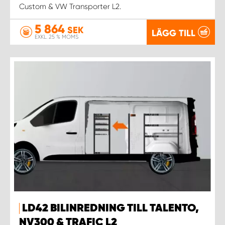
Custom & VW Transporter L2.
5 864
SEK
LÄGG TILL
EXKL. 25 % MOMS
LD42 BILINREDNING TILL TALENTO,
NV300 & TRAFIC L2