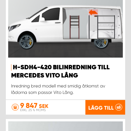
WORK SYSTEM UPPSALA
WORK SYSTEM VARBERG
WORK SYSTEM VÄRNAMO
WORK SYSTEM VÄSTERÅS
H-SDH4-420 BILINREDNING TILL
MERCEDES VITO LÅNG
WORK SYSTEM VÄXJÖ
Inredning bred modell med smidig åtkomst av
lådorna som passar Vito Lång.
WORK SYSTEM ÖREBRO
9 847
SEK
LÄGG TILL
WORK SYSTEM ÖSTERSUND
EXKL. 25 % MOMS