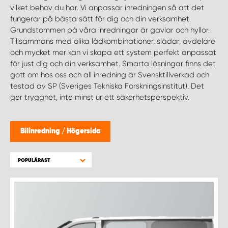
WORK SYSTEM HELSINGBORG
vilket behov du har. Vi anpassar inredningen så att det
fungerar på bästa sätt för dig och din verksamhet.
Grundstommen på våra inredningar är gavlar och hyllor.
WORK SYSTEM JÖNKÖPING
Tillsammans med olika lådkombinationer, slädar, avdelare
och mycket mer kan vi skapa ett system perfekt anpassat
WORK SYSTEM KALMAR
för just dig och din verksamhet. Smarta lösningar finns det
gott om hos oss och all inredning är Svensktillverkad och
testad av SP (Sveriges Tekniska Forskningsinstitut). Det
WORK SYSTEM KARLSTAD
ger trygghet, inte minst ur ett säkerhetsperspektiv.
WORK SYSTEM KIRUNA
Bilinredning
/
Högersida
WORK SYSTEM KRISTIANSTAD
POPULÄRAST
WORK SYSTEM LINKÖPING
WORK SYSTEM LULEÅ