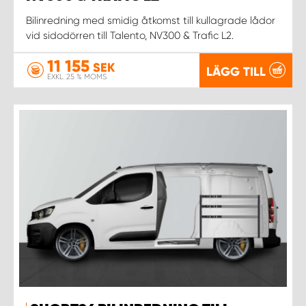
Bilinredning med smidig åtkomst till kullagrade lådor
vid sidodörren till Talento, NV300 & Trafic L2.
11 155
SEK
LÄGG TILL
EXKL. 25 % MOMS