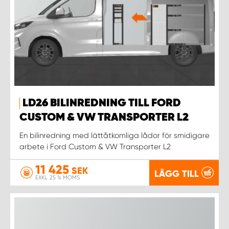
WORK SYSTEM NORRKÖPING
WORK SYSTEM SKELLEFTEÅ
WORK SYSTEM SKÖVDE
WORK SYSTEM STAFFANSTORP
LD26 BILINREDNING TILL FORD
WORK SYSTEM STOCKHOLM NORR
CUSTOM & VW TRANSPORTER L2
En bilinredning med lättåtkomliga lådor för smidigare
WORK SYSTEM STOCKHOLM SYD
arbete i Ford Custom & VW Transporter L2
11 425
WORK SYSTEM SUNDSVALL
SEK
LÄGG TILL
EXKL. 25 % MOMS
WORK SYSTEM TRESTAD
WORK SYSTEM UMEÅ