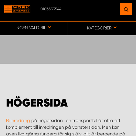
0103333544
HITTA EN ANLÄGGNING
NÄRA DIG
INGEN VALD BIL
KATEGORIER
GÅ TILL KARTA
WORK SYSTEM SVERIGE
WORK SYSTEM BORÅS
HÖGERSIDA
WORK SYSTEM FALUN
Bilinredning
på högersidan i en transportbil är ofta ett
WORK SYSTEM GÖTEBORG ARÖD
komplement till inredningen på vänstersidan. Men kan
även lika gärna fungera för sig själv, allt är beroende på