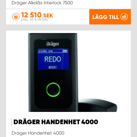
Dräger Alkolås Interlock 7500
12 510
SEK
WORK SYSTEM UPPSALA
LÄGG TILL
EXKL. 25 % MOMS
WORK SYSTEM VARBERG
WORK SYSTEM VÄRNAMO
WORK SYSTEM VÄSTERÅS
WORK SYSTEM VÄXJÖ
WORK SYSTEM ÖREBRO
WORK SYSTEM ÖSTERSUND
DRÄGER HANDENHET 4000
Dräger Handenhet 4000