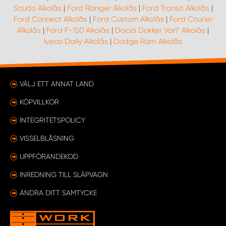
Scudo Alkolås
|
Ford Ranger Alkolås
|
Ford Transit Alkolås
|
Ford Connect Alkolås
|
Ford Custom Alkolås
|
Ford Courier
Alkolås
|
Ford F-150 Alkolås
|
Dacia Dokker Van* Alkolås
|
Iveco Daily Alkolås
|
Dodge Ram Alkolås
VÄLJ ETT ANNAT LAND
KÖPVILLKOR
INTEGRITETSPOLICY
VISSELBLÅSNING
UPPFÖRANDEKOD
INREDNING TILL SLÄPVAGN
ÄNDRA DITT SAMTYCKE