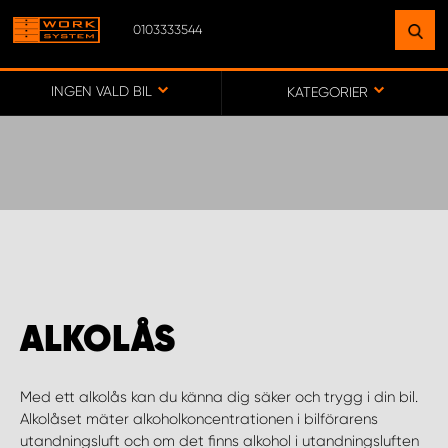
0103333544
HITTA EN ANLÄGGNING
NÄRA DIG
INGEN VALD BIL
KATEGORIER
GÅ TILL KARTA
WORK SYSTEM SVERIGE
WORK SYSTEM BORÅS
ALKOLÅS
WORK SYSTEM FALUN
Med ett alkolås kan du känna dig säker och trygg i din bil.
WORK SYSTEM GÖTEBORG ARÖD
Alkolåset mäter alkoholkoncentrationen i bilförarens
utandningsluft och om det finns alkohol i utandningsluften