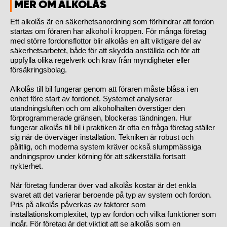
MER OM ALKOLÅS
Ett alkolås är en säkerhetsanordning som förhindrar att fordon
startas om föraren har alkohol i kroppen. För många företag
med större fordonsflottor blir alkolås en allt viktigare del av
säkerhetsarbetet, både för att skydda anställda och för att
uppfylla olika regelverk och krav från myndigheter eller
försäkringsbolag.
Alkolås till bil fungerar genom att föraren måste blåsa i en
enhet före start av fordonet. Systemet analyserar
utandningsluften och om alkoholhalten överstiger den
förprogrammerade gränsen, blockeras tändningen. Hur
fungerar alkolås till bil i praktiken är ofta en fråga företag ställer
sig när de överväger installation. Tekniken är robust och
pålitlig, och moderna system kräver också slumpmässiga
andningsprov under körning för att säkerställa fortsatt
nykterhet.
När företag funderar över vad alkolås kostar är det enkla
svaret att det varierar beroende på typ av system och fordon.
Pris på alkolås påverkas av faktorer som
installationskomplexitet, typ av fordon och vilka funktioner som
ingår. För företag är det viktigt att se alkolås som en