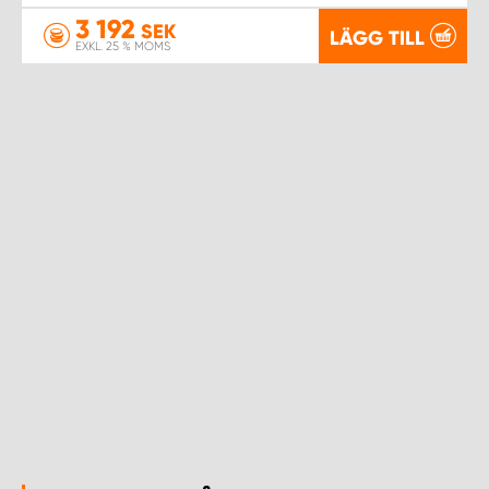
3 192
SEK
LÄGG TILL
EXKL. 25 % MOMS