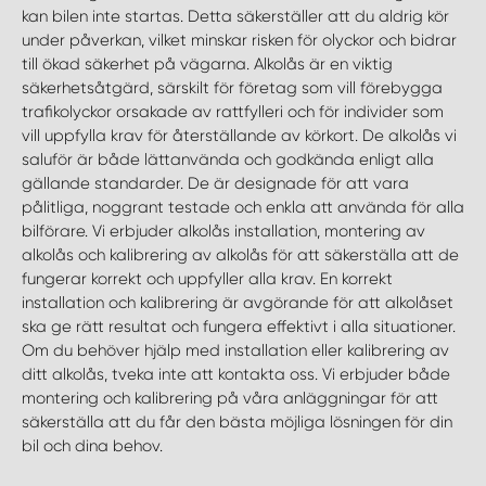
WORK SYSTEM HELSINGBORG
kan bilen inte startas. Detta säkerställer att du aldrig kör
under påverkan, vilket minskar risken för olyckor och bidrar
till ökad säkerhet på vägarna. Alkolås är en viktig
WORK SYSTEM JÖNKÖPING
säkerhetsåtgärd, särskilt för företag som vill förebygga
trafikolyckor orsakade av rattfylleri och för individer som
WORK SYSTEM KALMAR
vill uppfylla krav för återställande av körkort. De alkolås vi
saluför är både lättanvända och godkända enligt alla
gällande standarder. De är designade för att vara
WORK SYSTEM KARLSTAD
pålitliga, noggrant testade och enkla att använda för alla
bilförare. Vi erbjuder alkolås installation, montering av
WORK SYSTEM KIRUNA
alkolås och kalibrering av alkolås för att säkerställa att de
fungerar korrekt och uppfyller alla krav. En korrekt
installation och kalibrering är avgörande för att alkolåset
WORK SYSTEM KRISTIANSTAD
ska ge rätt resultat och fungera effektivt i alla situationer.
Om du behöver hjälp med installation eller kalibrering av
WORK SYSTEM LINKÖPING
ditt alkolås, tveka inte att kontakta oss. Vi erbjuder både
montering och kalibrering på våra anläggningar för att
säkerställa att du får den bästa möjliga lösningen för din
WORK SYSTEM LULEÅ
bil och dina behov.