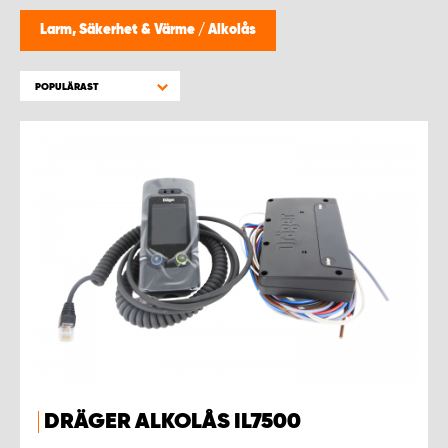
WORK SYSTEM NORRKÖPING
Larm, Säkerhet & Värme
/
Alkolås
WORK SYSTEM SKELLEFTEÅ
POPULÄRAST
WORK SYSTEM SKÖVDE
WORK SYSTEM STAFFANSTORP
WORK SYSTEM STOCKHOLM NORR
WORK SYSTEM STOCKHOLM SYD
WORK SYSTEM SUNDSVALL
WORK SYSTEM TRESTAD
DRÄGER ALKOLÅS IL7500
WORK SYSTEM UMEÅ