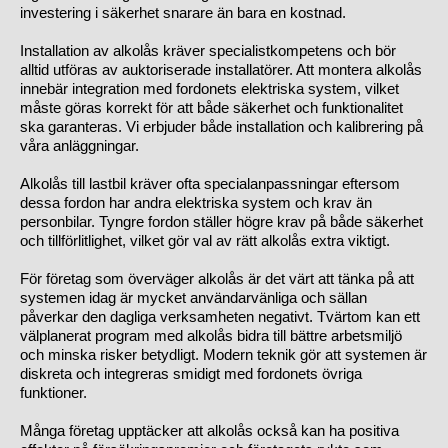
investering i säkerhet snarare än bara en kostnad.
Installation av alkolås kräver specialistkompetens och bör
alltid utföras av auktoriserade installatörer. Att montera alkolås
innebär integration med fordonets elektriska system, vilket
måste göras korrekt för att både säkerhet och funktionalitet
ska garanteras. Vi erbjuder både installation och kalibrering på
våra anläggningar.
Alkolås till lastbil kräver ofta specialanpassningar eftersom
dessa fordon har andra elektriska system och krav än
personbilar. Tyngre fordon ställer högre krav på både säkerhet
och tillförlitlighet, vilket gör val av rätt alkolås extra viktigt.
För företag som överväger alkolås är det värt att tänka på att
systemen idag är mycket användarvänliga och sällan
påverkar den dagliga verksamheten negativt. Tvärtom kan ett
välplanerat program med alkolås bidra till bättre arbetsmiljö
och minska risker betydligt. Modern teknik gör att systemen är
diskreta och integreras smidigt med fordonets övriga
funktioner.
Många företag upptäcker att alkolås också kan ha positiva