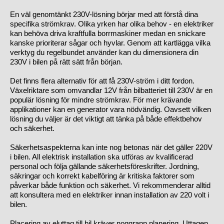
En väl genomtänkt 230V-lösning börjar med att förstå dina
specifika strömkrav. Olika yrken har olika behov - en elektriker
kan behöva driva kraftfulla borrmaskiner medan en snickare
kanske prioriterar sågar och hyvlar. Genom att kartlägga vilka
verktyg du regelbundet använder kan du dimensionera din
230V i bilen på rätt sätt från början.
Det finns flera alternativ för att få 230V-ström i ditt fordon.
Växelriktare som omvandlar 12V från bilbatteriet till 230V är en
populär lösning för mindre strömkrav. För mer krävande
applikationer kan en generator vara nödvändig. Oavsett vilken
lösning du väljer är det viktigt att tänka på både effektbehov
och säkerhet.
Säkerhetsaspekterna kan inte nog betonas när det gäller 220V
i bilen. All elektrisk installation ska utföras av kvalificerad
personal och följa gällande säkerhetsföreskrifter. Jordning,
säkringar och korrekt kabelföring är kritiska faktorer som
påverkar både funktion och säkerhet. Vi rekommenderar alltid
att konsultera med en elektriker innan installation av 220 volt i
bilen.
Placering av eluttag till bil kräver noggrann planering. Uttagen