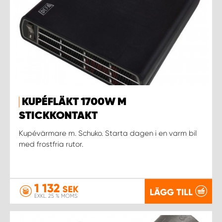
KUPÉFLÄKT 1700W M
STICKKONTAKT
Kupévärmare m. Schuko. Starta dagen i en varm bil
med frostfria rutor.
1 132
SEK
LÄGG TILL
EXKL. 25 % MOMS