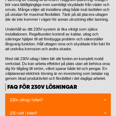
bör vara lättillgängliga men samtidigt skyddade från väder och
smuts. Många väljer att installera uttag både inuti lastbilen och
på utsidan för maximal flexibilitet. Tänk på att placera uttagen
där de inte kommer i vägen för annan utrustning eller lastning.
Underhåll av ditt 230V-system är lika viktigt som själva
installationen. Regelbunden kontroll av kablar, uttag och
säkringar hjälper till att förebygga problem och säkerställer
långvarig funktion. Håll uttagen rena och skyddade från fukt för
att undvika korrosion och andra skador.
Med rätt 230V-uttag i bilen blir ditt fordon en komplett mobil
verkstad. Du kan arbeta effektivt på plats utan att behöva oroa
dig för tillgång till ström, vilket sparar både tid och pengar. En
välplanerad elektrisk lösning är en investering som betalar sig
genom ökad produktivitet och flexibilitet i det dagliga arbetet.
FAQ FÖR 230V LÖSNINGAR
230v uttag i bilen?
Med 230V-uttag i bilen kan du använda eldrivna
230 volt i bilen?