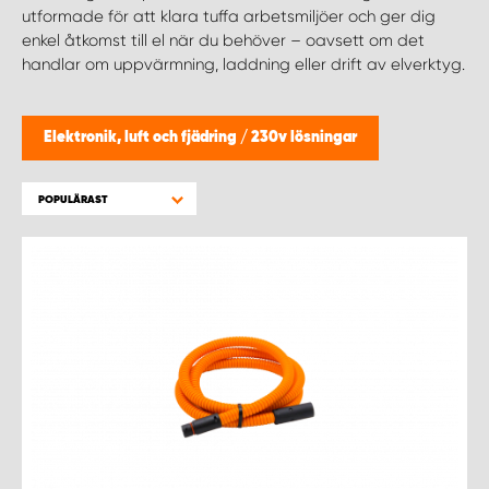
WORK SYSTEM HELSINGBORG
utformade för att klara tuffa arbetsmiljöer och ger dig
enkel åtkomst till el när du behöver – oavsett om det
handlar om uppvärmning, laddning eller drift av elverktyg.
WORK SYSTEM JÖNKÖPING
WORK SYSTEM KALMAR
Elektronik, luft och fjädring
/
230v lösningar
WORK SYSTEM KARLSTAD
POPULÄRAST
WORK SYSTEM KIRUNA
WORK SYSTEM KRISTIANSTAD
WORK SYSTEM LINKÖPING
WORK SYSTEM LULEÅ