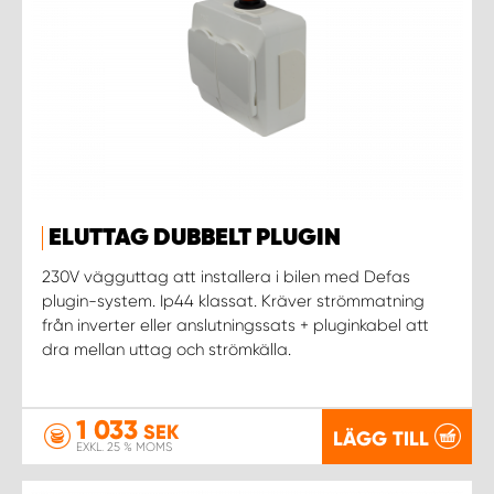
ELUTTAG DUBBELT PLUGIN
230V vägguttag att installera i bilen med Defas
plugin-system. Ip44 klassat. Kräver strömmatning
från inverter eller anslutningssats + pluginkabel att
dra mellan uttag och strömkälla.
1 033
SEK
LÄGG TILL
EXKL. 25 % MOMS