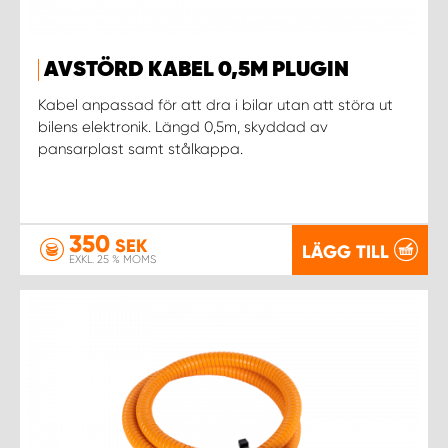
WORK SYSTEM NORRKÖPING
WORK SYSTEM SKELLEFTEÅ
AVSTÖRD KABEL 0,5M PLUGIN
Kabel anpassad för att dra i bilar utan att störa ut
WORK SYSTEM SKÖVDE
bilens elektronik. Längd 0,5m, skyddad av
pansarplast samt stålkappa.
WORK SYSTEM STAFFANSTORP
WORK SYSTEM STOCKHOLM NORR
350
SEK
LÄGG TILL
EXKL. 25 % MOMS
WORK SYSTEM STOCKHOLM SYD
WORK SYSTEM SUNDSVALL
WORK SYSTEM TRESTAD
WORK SYSTEM UMEÅ