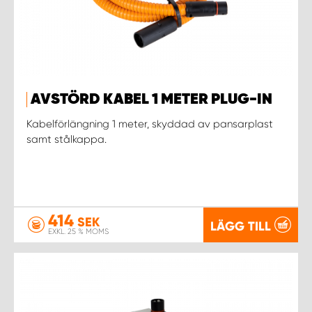
WORK SYSTEM UPPSALA
WORK SYSTEM VARBERG
AVSTÖRD KABEL 1 METER PLUG-IN
WORK SYSTEM VÄRNAMO
Kabelförlängning 1 meter, skyddad av pansarplast
samt stålkappa.
WORK SYSTEM VÄSTERÅS
WORK SYSTEM VÄXJÖ
414
SEK
LÄGG TILL
WORK SYSTEM ÖREBRO
EXKL. 25 % MOMS
WORK SYSTEM ÖSTERSUND