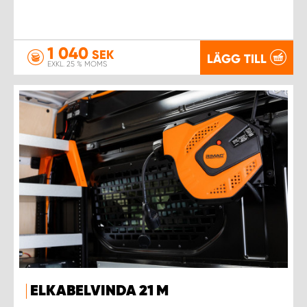
1 040
SEK
LÄGG TILL
EXKL. 25 % MOMS
ELKABELVINDA 21 M