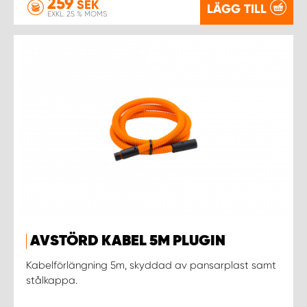
259
SEK
LÄGG TILL
EXKL. 25 % MOMS
AVSTÖRD KABEL 5M PLUGIN
Kabelförlängning 5m, skyddad av pansarplast samt
stålkappa.