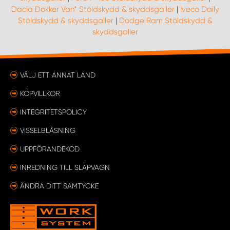
Dacia Dokker Van* Stöldskydd & skyddsgaller
|
Iveco Daily
Stöldskydd & skyddsgaller
|
Dodge Ram Stöldskydd &
skyddsgaller
VÄLJ ETT ANNAT LAND
KÖPVILLKOR
INTEGRITETSPOLICY
VISSELBLÅSNING
UPPFÖRANDEKOD
INREDNING TILL SLÄPVAGN
ÄNDRA DITT SAMTYCKE