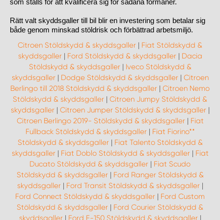
som ställs för att kvalificera sig för sådana förmåner.
Rätt valt skyddsgaller till bil blir en investering som betalar sig
både genom minskad stöldrisk och förbättrad arbetsmiljö.
Citroen Stöldskydd & skyddsgaller
|
Fiat Stöldskydd &
skyddsgaller
|
Ford Stöldskydd & skyddsgaller
|
Dacia
Stöldskydd & skyddsgaller
|
Iveco Stöldskydd &
skyddsgaller
|
Dodge Stöldskydd & skyddsgaller
|
Citroen
Berlingo till 2018 Stöldskydd & skyddsgaller
|
Citroen Nemo
Stöldskydd & skyddsgaller
|
Citroen Jumpy Stöldskydd &
skyddsgaller
|
Citroen Jumper Stöldskydd & skyddsgaller
|
Citroen Berlingo 2019- Stöldskydd & skyddsgaller
|
Fiat
Fullback Stöldskydd & skyddsgaller
|
Fiat Fiorino**
Stöldskydd & skyddsgaller
|
Fiat Talento Stöldskydd &
skyddsgaller
|
Fiat Doblo Stöldskydd & skyddsgaller
|
Fiat
Ducato Stöldskydd & skyddsgaller
|
Fiat Scudo
Stöldskydd & skyddsgaller
|
Ford Ranger Stöldskydd &
skyddsgaller
|
Ford Transit Stöldskydd & skyddsgaller
|
Ford Connect Stöldskydd & skyddsgaller
|
Ford Custom
Stöldskydd & skyddsgaller
|
Ford Courier Stöldskydd &
skyddsgaller
|
Ford F-150 Stöldskydd & skyddsgaller
|