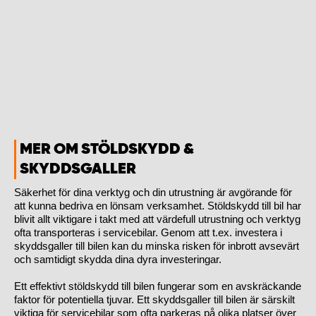
WORK SYSTEM UPPSALA
WORK SYSTEM VARBERG
WORK SYSTEM VÄRNAMO
MER OM STÖLDSKYDD &
WORK SYSTEM VÄSTERÅS
SKYDDSGALLER
WORK SYSTEM VÄXJÖ
Säkerhet för dina verktyg och din utrustning är avgörande för
att kunna bedriva en lönsam verksamhet. Stöldskydd till bil har
blivit allt viktigare i takt med att värdefull utrustning och verktyg
WORK SYSTEM ÖREBRO
ofta transporteras i servicebilar. Genom att t.ex. investera i
skyddsgaller till bilen kan du minska risken för inbrott avsevärt
och samtidigt skydda dina dyra investeringar.
WORK SYSTEM ÖSTERSUND
Ett effektivt stöldskydd till bilen fungerar som en avskräckande
faktor för potentiella tjuvar. Ett skyddsgaller till bilen är särskilt
viktiga för servicebilar som ofta parkeras på olika platser över