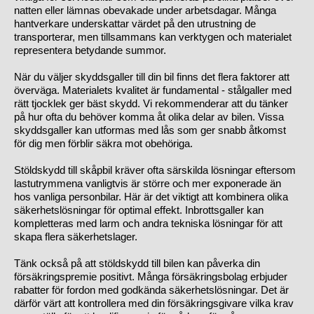
natten eller lämnas obevakade under arbetsdagar. Många
hantverkare underskattar värdet på den utrustning de
transporterar, men tillsammans kan verktygen och materialet
representera betydande summor.
När du väljer skyddsgaller till din bil finns det flera faktorer att
överväga. Materialets kvalitet är fundamental - stålgaller med
rätt tjocklek ger bäst skydd. Vi rekommenderar att du tänker
på hur ofta du behöver komma åt olika delar av bilen. Vissa
skyddsgaller kan utformas med lås som ger snabb åtkomst
för dig men förblir säkra mot obehöriga.
Stöldskydd till skåpbil kräver ofta särskilda lösningar eftersom
lastutrymmena vanligtvis är större och mer exponerade än
hos vanliga personbilar. Här är det viktigt att kombinera olika
säkerhetslösningar för optimal effekt. Inbrottsgaller kan
kompletteras med larm och andra tekniska lösningar för att
skapa flera säkerhetslager.
Tänk också på att stöldskydd till bilen kan påverka din
försäkringspremie positivt. Många försäkringsbolag erbjuder
rabatter för fordon med godkända säkerhetslösningar. Det är
därför värt att kontrollera med din försäkringsgivare vilka krav