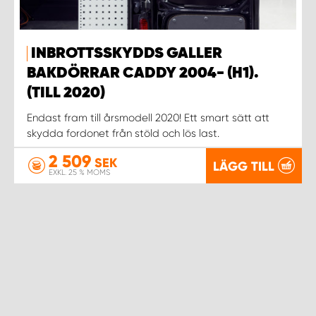
WORK SYSTEM NORRKÖPING
WORK SYSTEM SKELLEFTEÅ
INBROTTSSKYDDS GALLER
BAKDÖRRAR CADDY 2004- (H1).
WORK SYSTEM SKÖVDE
(TILL 2020)
Endast fram till årsmodell 2020! Ett smart sätt att
WORK SYSTEM STAFFANSTORP
skydda fordonet från stöld och lös last.
WORK SYSTEM STOCKHOLM NORR
2 509
SEK
LÄGG TILL
EXKL. 25 % MOMS
WORK SYSTEM STOCKHOLM SYD
WORK SYSTEM SUNDSVALL
WORK SYSTEM TRESTAD
WORK SYSTEM UMEÅ