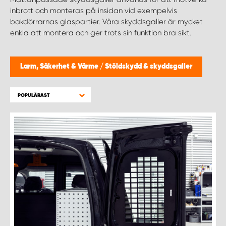
WORK SYSTEM HELSINGBORG
inbrott och monteras på insidan vid exempelvis
bakdörrarnas glaspartier. Våra skyddsgaller är mycket
WORK SYSTEM JÖNKÖPING
enkla att montera och ger trots sin funktion bra sikt.
WORK SYSTEM KALMAR
Larm, Säkerhet & Värme
/
Stöldskydd & skyddsgaller
WORK SYSTEM KARLSTAD
POPULÄRAST
WORK SYSTEM KIRUNA
WORK SYSTEM KRISTIANSTAD
WORK SYSTEM LINKÖPING
WORK SYSTEM LULEÅ