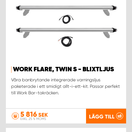
WORK SYSTEM UPPSALA
WORK SYSTEM VARBERG
WORK SYSTEM VÄRNAMO
WORK SYSTEM VÄSTERÅS
WORK FLARE, TWIN S - BLIXTLJUS
WORK SYSTEM VÄXJÖ
Våra banbrytande integrerade varningsljus
paketerade i ett smidigt allt-i-ett-kit. Passar perfekt
till Work Bar-takräcken.
WORK SYSTEM ÖREBRO
WORK SYSTEM ÖSTERSUND
5 816
SEK
LÄGG TILL
EXKL. 25 % MOMS