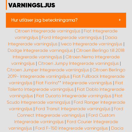
VARNINGSLJUS
Hur utläser jag beteckningarna?
Citroen Integrerade varningsljus
|
Fiat Integrerade
Våra integrerade varningsljus WORK FLARE säljs i
varningsljus
|
Ford Integrerade varningsljus
|
Dacia
flera olika kit för att passa alla typer av
Integrerade varningsljus
|
Iveco Integrerade varningsljus
|
behov.
Genom att följa guiden nedan kan du enkelt
hitta ett kit som passar dig. Tänk också på att din bil
Dodge Integrerade varningsljus
|
Citroen Berlingo till 2018
behöver vara utrustad med våra takräcken WORK
Integrerade varningsljus
|
Citroen Nemo Integrerade
BAR (säljs separat).
varningsljus
|
Citroen Jumpy Integrerade varningsljus
|
Citroen Jumper Integrerade varningsljus
SOLO
– Kit för
ETT
takräcke med integrerade
|
Citroen Berlingo
varningsljus.
2019- Integrerade varningsljus
|
Fiat Fullback Integrerade
DUO
– Kit för
TVÅ
takräcken
varningsljus
|
Fiat Fiorino** Integrerade varningsljus
|
Fiat
med
OLIKA
uppsättningar integrerade varningsljus.
Talento Integrerade varningsljus
|
Fiat Doblo Integrerade
TWIN
– Kit för
TVÅ
takräcken
varningsljus
|
Fiat Ducato Integrerade varningsljus
|
Fiat
med
IDENTISK
uppsättning integrerade varningsljus.
Scudo Integrerade varningsljus
|
Ford Ranger Integrerade
DIAGONAL
– Kit för
TVÅ
takräcken
varningsljus
|
Ford Transit Integrerade varningsljus
|
Ford
med
DIAGONALT
monterade integrerade
varningsljus.
Connect Integrerade varningsljus
|
Ford Custom
Integrerade varningsljus
|
Ford Courier Integrerade
SOLO, DUO
&
TWIN
kompletteras med
varningsljus
|
Ford F-150 Integrerade varningsljus
|
Dacia
storleksbeteckningarna
S, M
&
L
för att beskriva