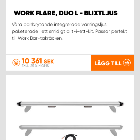
WORK FLARE, DUO L - BLIXTLJUS
Våra banbrytande integrerade varningsljus
paketerade i ett smidigt allt-i-ett-kit. Passar perfekt
till Work Bar-takräcken.
10 361
SEK
LÄGG TILL
EXKL. 25 % MOMS