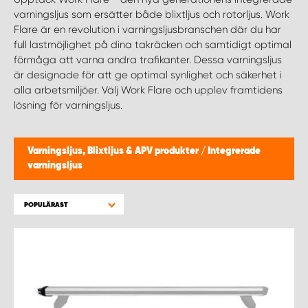
WORK SYSTEM HELSINGBORG
varningsljus som ersätter både blixtljus och rotorljus. Work
Flare är en revolution i varningsljusbranschen där du har
WORK SYSTEM JÖNKÖPING
full lastmöjlighet på dina takräcken och samtidigt optimal
förmåga att varna andra trafikanter. Dessa varningsljus
är designade för att ge optimal synlighet och säkerhet i
WORK SYSTEM KALMAR
alla arbetsmiljöer. Välj Work Flare och upplev framtidens
lösning för varningsljus.
WORK SYSTEM KARLSTAD
Varningsljus, Blixtljus & APV produkter
/
Integrerade
WORK SYSTEM KIRUNA
varningsljus
WORK SYSTEM KRISTIANSTAD
POPULÄRAST
WORK SYSTEM LINKÖPING
WORK SYSTEM LULEÅ