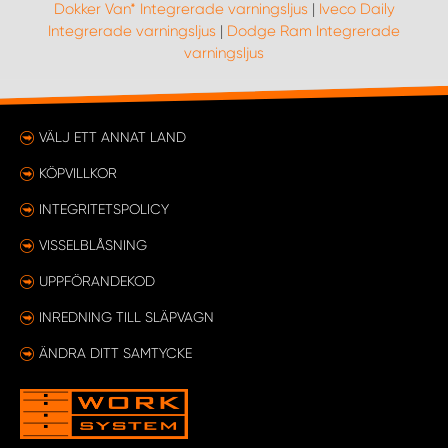
Dokker Van* Integrerade varningsljus
|
Iveco Daily
mängden integrerade varningsljus som ingår i kitet.
Integrerade varningsljus
|
Dodge Ram Integrerade
varningsljus
VÄLJ ETT ANNAT LAND
KÖPVILLKOR
INTEGRITETSPOLICY
VISSELBLÅSNING
UPPFÖRANDEKOD
INREDNING TILL SLÄPVAGN
ÄNDRA DITT SAMTYCKE