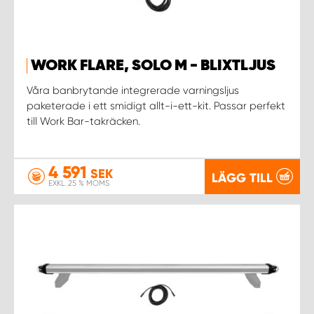
WORK FLARE, SOLO M - BLIXTLJUS
Våra banbrytande integrerade varningsljus
paketerade i ett smidigt allt-i-ett-kit. Passar perfekt
till Work Bar-takräcken.
4 591
SEK
LÄGG TILL
EXKL. 25 % MOMS