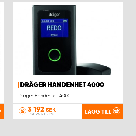
DRÄGER HANDENHET 4000
Dräger Handenhet 4000
3 192
SEK
LÄGG TILL
EXKL. 25 % MOMS