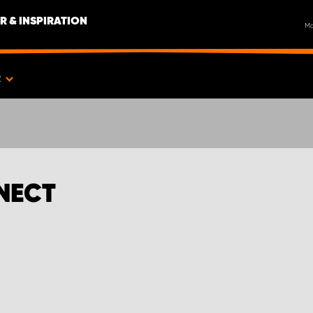
R & INSPIRATION
M
R
NECT