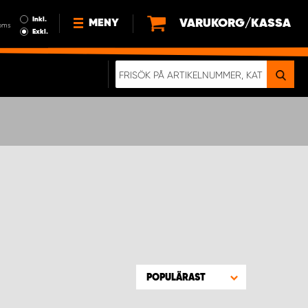
Inkl.
VARUKORG/KASSA
MENY
oms
Exkl.
NYHETER
OM OSS
HÅLLBARHET
KÖPVILLKOR
LEDIGA JOBB
ETT RIKTIGT KROCKTEST
POPULÄRAST