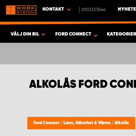
KONTAKT
0103333544
NYHETE
VÄLJ DIN BIL
FORD CONNECT
KATEGORIE
SÖK & VISA RESULTAT -
516
PRODUKTER
ALKOLÅS FORD CON
Ford Connect
/
Larm, Säkerhet & Värme
/
Alkolås