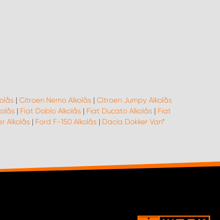
kolås
|
Citroen Nemo Alkolås
|
Citroen Jumpy Alkolås
kolås
|
Fiat Doblo Alkolås
|
Fiat Ducato Alkolås
|
Fiat
r Alkolås
|
Ford F-150 Alkolås
|
Dacia Dokker Van*