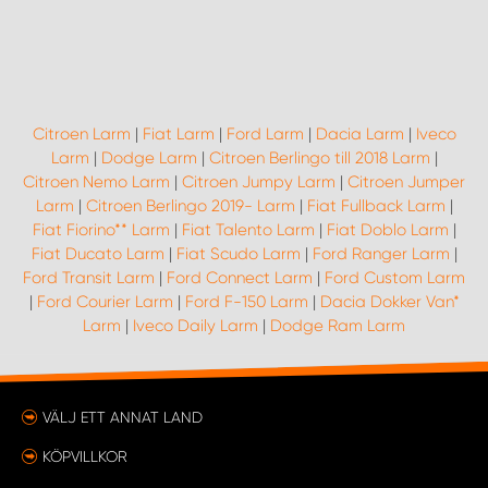
Citroen Larm
|
Fiat Larm
|
Ford Larm
|
Dacia Larm
|
Iveco
Larm
|
Dodge Larm
|
Citroen Berlingo till 2018 Larm
|
Citroen Nemo Larm
|
Citroen Jumpy Larm
|
Citroen Jumper
Larm
|
Citroen Berlingo 2019- Larm
|
Fiat Fullback Larm
|
Fiat Fiorino** Larm
|
Fiat Talento Larm
|
Fiat Doblo Larm
|
Fiat Ducato Larm
|
Fiat Scudo Larm
|
Ford Ranger Larm
|
Ford Transit Larm
|
Ford Connect Larm
|
Ford Custom Larm
|
Ford Courier Larm
|
Ford F-150 Larm
|
Dacia Dokker Van*
Larm
|
Iveco Daily Larm
|
Dodge Ram Larm
VÄLJ ETT ANNAT LAND
KÖPVILLKOR