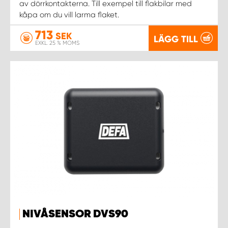
av dörrkontakterna. Till exempel till flakbilar med
kåpa om du vill larma flaket.
WORK SYSTEM UPPSALA
713
SEK
LÄGG TILL
EXKL. 25 % MOMS
WORK SYSTEM VARBERG
WORK SYSTEM VÄRNAMO
WORK SYSTEM VÄSTERÅS
WORK SYSTEM VÄXJÖ
WORK SYSTEM ÖREBRO
WORK SYSTEM ÖSTERSUND
NIVÅSENSOR DVS90