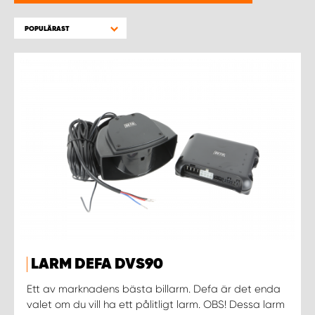
WORK SYSTEM HELSINGBORG
POPULÄRAST
WORK SYSTEM JÖNKÖPING
WORK SYSTEM KALMAR
WORK SYSTEM KARLSTAD
WORK SYSTEM KIRUNA
WORK SYSTEM KRISTIANSTAD
WORK SYSTEM LINKÖPING
LARM DEFA DVS90
WORK SYSTEM LULEÅ
Ett av marknadens bästa billarm. Defa är det enda
valet om du vill ha ett pålitligt larm. OBS! Dessa larm