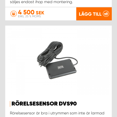
WORK SYSTEM NORRKÖPING
säljes endast ihop med montering.
4 500
SEK
LÄGG TILL
WORK SYSTEM SKELLEFTEÅ
EXKL. 25 % MOMS
WORK SYSTEM SKÖVDE
WORK SYSTEM STAFFANSTORP
WORK SYSTEM STOCKHOLM NORR
WORK SYSTEM STOCKHOLM SYD
WORK SYSTEM SUNDSVALL
WORK SYSTEM TRESTAD
RÖRELSESENSOR DVS90
Rörelsesensor är bra i utrymmen som inte är larmad
WORK SYSTEM UMEÅ