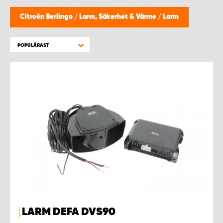
WORK SYSTEM HELSINGBORG
Citroën Berlingo
/
Larm, Säkerhet & Värme
/
Larm
WORK SYSTEM JÖNKÖPING
POPULÄRAST
WORK SYSTEM KALMAR
WORK SYSTEM KARLSTAD
WORK SYSTEM KIRUNA
WORK SYSTEM KRISTIANSTAD
WORK SYSTEM LINKÖPING
WORK SYSTEM LULEÅ
LARM DEFA DVS90