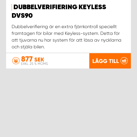
DUBBELVERIFIERING KEYLESS
DVS90
Dubbelverifiering är en extra fjärrkontroll speciellt
framtagen för bilar med Keyless-system. Detta för
att tjuvarna nu har system för att läsa av nycklarna
och stjäla bilen.
877
SEK
LÄGG TILL
EXKL. 25 % MOMS