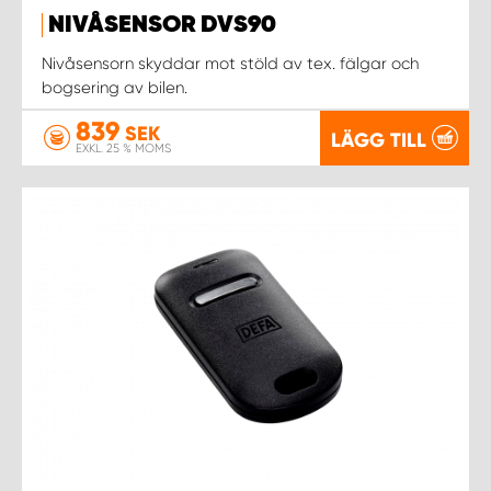
NIVÅSENSOR DVS90
Nivåsensorn skyddar mot stöld av tex. fälgar och
bogsering av bilen.
839
SEK
LÄGG TILL
EXKL. 25 % MOMS