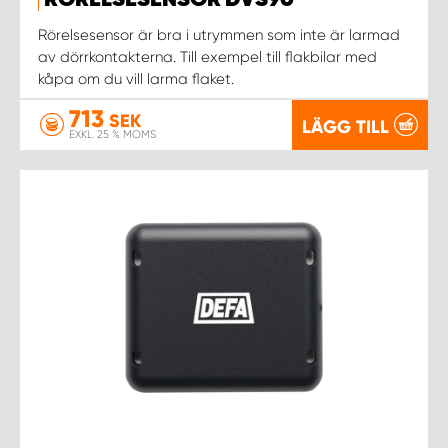
RÖRELSESENSOR DVS90
Rörelsesensor är bra i utrymmen som inte är larmad
WORK SYSTEM UPPSALA
av dörrkontakterna. Till exempel till flakbilar med
kåpa om du vill larma flaket.
WORK SYSTEM VARBERG
713
SEK
LÄGG TILL
EXKL. 25 % MOMS
WORK SYSTEM VÄRNAMO
WORK SYSTEM VÄSTERÅS
WORK SYSTEM VÄXJÖ
WORK SYSTEM ÖREBRO
WORK SYSTEM ÖSTERSUND