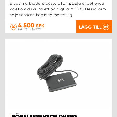
WORK SYSTEM NORRKÖPING
Ett av marknadens bästa billarm. Defa är det enda
valet om du vill ha ett pålitligt larm. OBS! Dessa larm
säljes endast ihop med montering.
WORK SYSTEM SKELLEFTEÅ
4 500
SEK
LÄGG TILL
WORK SYSTEM SKÖVDE
EXKL. 25 % MOMS
WORK SYSTEM STAFFANSTORP
WORK SYSTEM STOCKHOLM NORR
WORK SYSTEM STOCKHOLM SYD
WORK SYSTEM SUNDSVALL
WORK SYSTEM TRESTAD
WORK SYSTEM UMEÅ