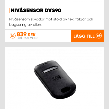
NIVÅSENSOR DVS90
Nivåsensorn skyddar mot stöld av tex. fälgar och
bogsering av bilen.
839
SEK
LÄGG TILL
EXKL. 25 % MOMS