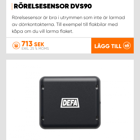
RÖRELSESENSOR DVS90
WORK SYSTEM UPPSALA
Rörelsesensor är bra i utrymmen som inte är larmad
av dörrkontakterna. Till exempel till flakbilar med
kåpa om du vill larma flaket.
WORK SYSTEM VARBERG
713
SEK
LÄGG TILL
EXKL. 25 % MOMS
WORK SYSTEM VÄRNAMO
WORK SYSTEM VÄSTERÅS
WORK SYSTEM VÄXJÖ
WORK SYSTEM ÖREBRO
WORK SYSTEM ÖSTERSUND