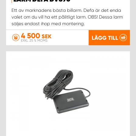
WORK SYSTEM NORRKÖPING
Ett av marknadens bästa billarm. Defa är det enda
valet om du vill ha ett pålitligt larm. OBS! Dessa larm
WORK SYSTEM SKELLEFTEÅ
säljes endast ihop med montering.
4 500
WORK SYSTEM SKÖVDE
SEK
LÄGG TILL
EXKL. 25 % MOMS
WORK SYSTEM STAFFANSTORP
WORK SYSTEM STOCKHOLM NORR
WORK SYSTEM STOCKHOLM SYD
WORK SYSTEM SUNDSVALL
WORK SYSTEM TRESTAD
WORK SYSTEM UMEÅ