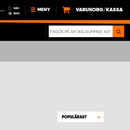
Inkl.
VARUKORG/KASSA
MENY
oms
Exkl.
NYHETER
OM OSS
HÅLLBARHET
KÖPVILLKOR
LEDIGA JOBB
ETT RIKTIGT KROCKTEST
POPULÄRAST