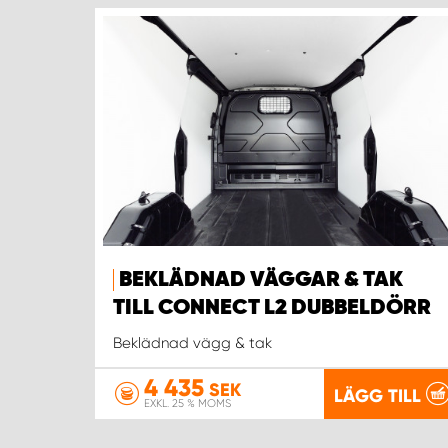
BEKLÄDNAD VÄGGAR & TAK
TILL CONNECT L2 DUBBELDÖRR
Beklädnad vägg & tak
4 435
SEK
LÄGG TILL
EXKL. 25 % MOMS