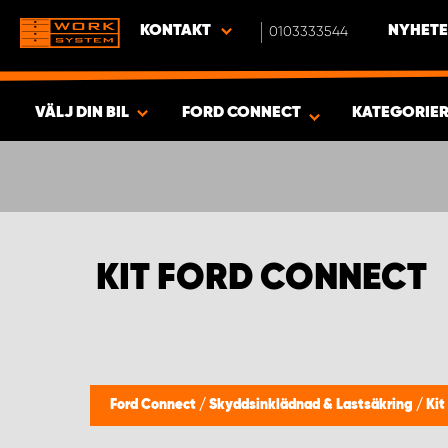
KONTAKT
0103333544
NYHETE
VÄLJ DIN BIL
FORD CONNECT
KATEGORIE
SÖK & VISA RESULTAT -
516
PRODUKTER
KIT FORD CONNECT
Ford Connect
/
Skyddsinklädnad & Lastsäkring
/
Kit