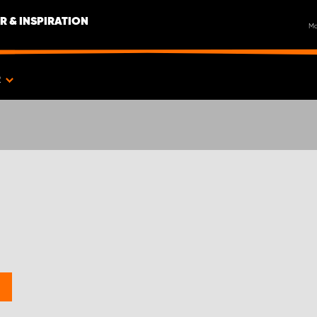
R & INSPIRATION
M
R