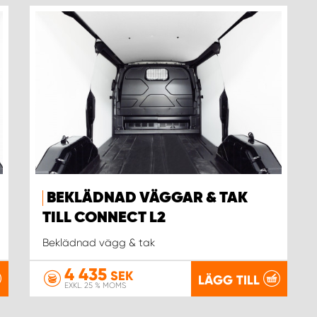
BEKLÄDNAD VÄGGAR & TAK
TILL CONNECT L2
Beklädnad vägg & tak
4 435
SEK
LÄGG TILL
EXKL. 25 % MOMS