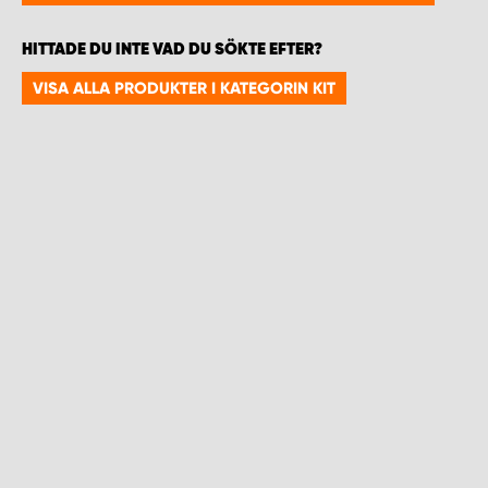
WORK SYSTEM HELSINGBORG
HITTADE DU INTE VAD DU SÖKTE EFTER?
WORK SYSTEM JÖNKÖPING
VISA ALLA PRODUKTER I KATEGORIN KIT
WORK SYSTEM KALMAR
WORK SYSTEM KARLSTAD
WORK SYSTEM KIRUNA
WORK SYSTEM KRISTIANSTAD
WORK SYSTEM LINKÖPING
WORK SYSTEM LULEÅ