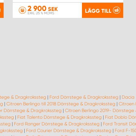
2 900
SEK
LÄGG TILL
EXKL. 25 % MOMS
stege & Dragkrokssteg
|
Ford Dörrstege & Dragkrokssteg
|
Dacia 
eg
|
Citroen Berlingo till 2018 Dörrstege & Dragkrokssteg
|
Citroen
r Dörrstege & Dragkrokssteg
|
Citroen Berlingo 2019- Dörrstege
okssteg
|
Fiat Talento Dörrstege & Dragkrokssteg
|
Fiat Doblo Dö
ssteg
|
Ford Ranger Dörrstege & Dragkrokssteg
|
Ford Transit Dö
gkrokssteg
|
Ford Courier Dörrstege & Dragkrokssteg
|
Ford F-15