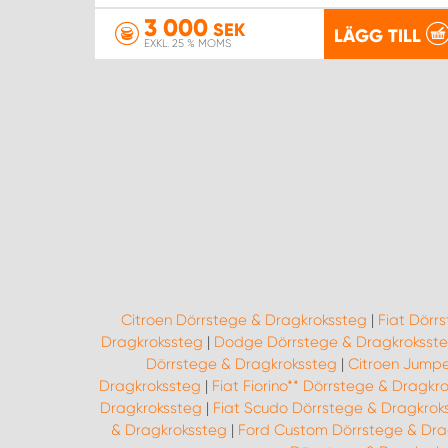
3 000
SEK
LÄGG TILL
EXKL. 25 % MOMS
Citroen Dörrstege & Dragkrokssteg
|
Fiat Dörr
Dragkrokssteg
|
Dodge Dörrstege & Dragkroksst
Dörrstege & Dragkrokssteg
|
Citroen Jumpe
Dragkrokssteg
|
Fiat Fiorino** Dörrstege & Dragkr
Dragkrokssteg
|
Fiat Scudo Dörrstege & Dragkrok
& Dragkrokssteg
|
Ford Custom Dörrstege & Dra