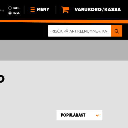
Inkl.
VARUKORG/KASSA
MENY
oms
Exkl.
NYHETER
OM OSS
HÅLLBARHET
KÖPVILLKOR
LEDIGA JOBB
O
ETT RIKTIGT KROCKTEST
POPULÄRAST