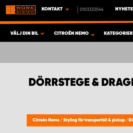
KONTAKT
0103333544
NYHETE
VÄLJ DIN BIL
CITROËN NEMO
KATEGORIE
SÖK & VISA RESULTAT -
381
PRODUKTER
DÖRRSTEGE & DRAG
Citroën Nemo
/
Styling för transportbil & pickup
/
Dö