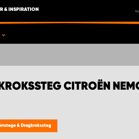
R & INSPIRATION
M
R
KROKSSTEG CITROËN NEM
rrstege & Dragkrokssteg