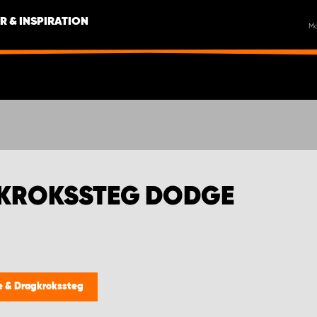
R & INSPIRATION
M
GKROKSSTEG DODGE
e & Dragkrokssteg