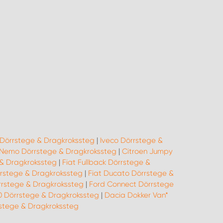
Dörrstege & Dragkrokssteg
|
Iveco Dörrstege &
 Nemo Dörrstege & Dragkrokssteg
|
Citroen Jumpy
 & Dragkrokssteg
|
Fiat Fullback Dörrstege &
rrstege & Dragkrokssteg
|
Fiat Ducato Dörrstege &
rrstege & Dragkrokssteg
|
Ford Connect Dörrstege
0 Dörrstege & Dragkrokssteg
|
Dacia Dokker Van*
tege & Dragkrokssteg