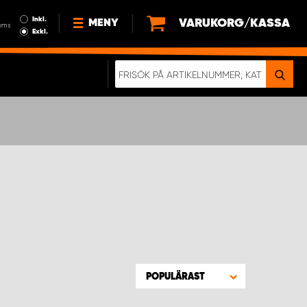
Inkl.
VARUKORG/KASSA
MENY
oms
Exkl.
NYHETER
OM OSS
HÅLLBARHET
KÖPVILLKOR
LEDIGA JOBB
ETT RIKTIGT KROCKTEST
POPULÄRAST