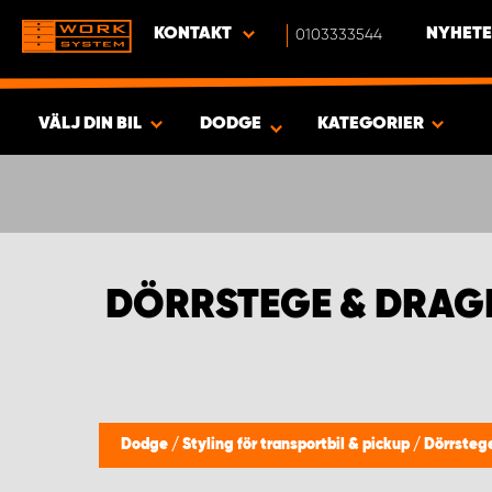
KONTAKT
0103333544
NYHETE
VÄLJ DIN BIL
DODGE
KATEGORIER
SÖK & VISA RESULTAT -
370
PRODUKTER
DÖRRSTEGE & DRA
Dodge
/
Styling för transportbil & pickup
/
Dörrsteg