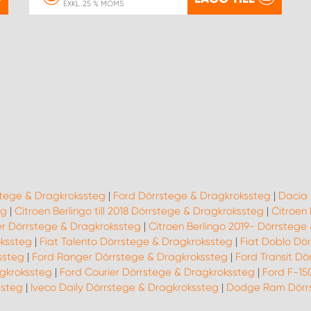
EXKL. 25 % MOMS
stege & Dragkrokssteg
|
Ford Dörrstege & Dragkrokssteg
|
Dacia 
eg
|
Citroen Berlingo till 2018 Dörrstege & Dragkrokssteg
|
Citroen
r Dörrstege & Dragkrokssteg
|
Citroen Berlingo 2019- Dörrstege
okssteg
|
Fiat Talento Dörrstege & Dragkrokssteg
|
Fiat Doblo Dö
ssteg
|
Ford Ranger Dörrstege & Dragkrokssteg
|
Ford Transit Dö
gkrokssteg
|
Ford Courier Dörrstege & Dragkrokssteg
|
Ford F-15
ssteg
|
Iveco Daily Dörrstege & Dragkrokssteg
|
Dodge Ram Dörrs