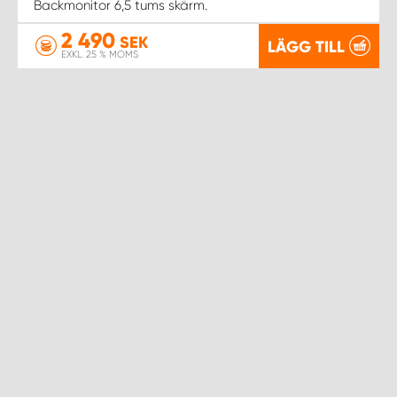
Backmonitor 6,5 tums skärm.
2 490
SEK
LÄGG TILL
EXKL. 25 % MOMS