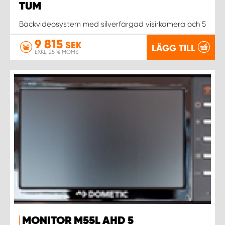
TUM
Backvideosystem med silverfärgad visirkamera och 5
9 815
SEK
LÄGG TILL
EXKL. 25 % MOMS
MONITOR M55L AHD 5