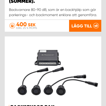
WORK SYSTEM NORRKÖPING
(SUMMER).
Backvarnare 80-90 dB, som är en backhjälp som gör
WORK SYSTEM SKELLEFTEÅ
parkerings- och backmoment enklare att genomföra.
400
SEK
LÄGG TILL
WORK SYSTEM SKÖVDE
EXKL. 25 % MOMS
WORK SYSTEM STAFFANSTORP
WORK SYSTEM STOCKHOLM NORR
WORK SYSTEM STOCKHOLM SYD
WORK SYSTEM SUNDSVALL
WORK SYSTEM TRESTAD
WORK SYSTEM UMEÅ