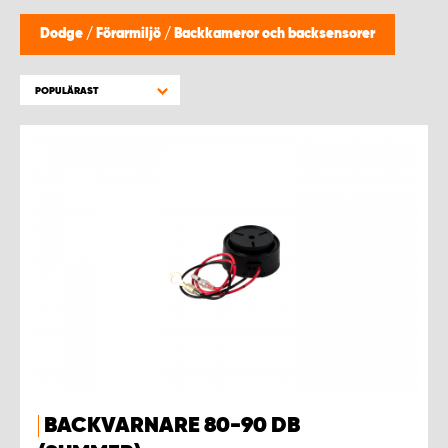
WORK SYSTEM HELSINGBORG
Dodge
/
Förarmiljö
/
Backkameror och backsensorer
WORK SYSTEM JÖNKÖPING
POPULÄRAST
WORK SYSTEM KALMAR
WORK SYSTEM KARLSTAD
WORK SYSTEM KIRUNA
WORK SYSTEM KRISTIANSTAD
WORK SYSTEM LINKÖPING
WORK SYSTEM LULEÅ
BACKVARNARE 80-90 DB