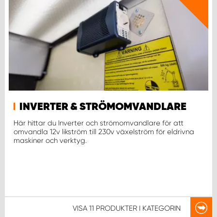
WORK SYSTEM NORRKÖPING
WORK SYSTEM SKELLEFTEÅ
WORK SYSTEM SKÖVDE
WORK SYSTEM STAFFANSTORP
INVERTER & STRÖMOMVANDLARE
WORK SYSTEM STOCKHOLM NORR
Här hittar du Inverter och strömomvandlare för att
omvandla 12v likström till 230v växelström för eldrivna
WORK SYSTEM STOCKHOLM SYD
maskiner och verktyg.
WORK SYSTEM SUNDSVALL
WORK SYSTEM TRESTAD
VISA
11 PRODUKTER
I KATEGORIN
WORK SYSTEM UMEÅ