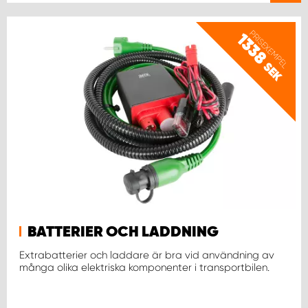
WORK SYSTEM UPPSALA
PRISEXEMPEL
1338
SEK
WORK SYSTEM VARBERG
WORK SYSTEM VÄRNAMO
WORK SYSTEM VÄSTERÅS
WORK SYSTEM VÄXJÖ
WORK SYSTEM ÖREBRO
BATTERIER OCH LADDNING
Extrabatterier och laddare är bra vid användning av
WORK SYSTEM ÖSTERSUND
många olika elektriska komponenter i transportbilen.