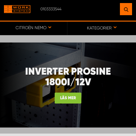
0103333544
HITTA EN ANLÄGGNING
NÄRA DIG
CITROËN NEMO
KATEGORIER
GÅ TILL KARTA
INVERTER PROSINE
WORK SYSTEM SVERIGE
1800I/12V
WORK SYSTEM BORÅS
LÄS MER
WORK SYSTEM FALUN
WORK SYSTEM GÖTEBORG ARÖD