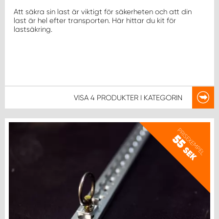
WORK SYSTEM NORRKÖPING
Att säkra sin last är viktigt för säkerheten och att din
last är hel efter transporten. Här hittar du kit för
WORK SYSTEM SKELLEFTEÅ
lastsäkring.
WORK SYSTEM SKÖVDE
WORK SYSTEM STAFFANSTORP
VISA
4 PRODUKTER
I KATEGORIN
WORK SYSTEM STOCKHOLM NORR
PRISEXEMPEL
WORK SYSTEM STOCKHOLM SYD
55
SEK
WORK SYSTEM SUNDSVALL
WORK SYSTEM TRESTAD
WORK SYSTEM UMEÅ