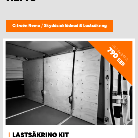
WORK SYSTEM HELSINGBORG
WORK SYSTEM JÖNKÖPING
Citroën Nemo
/
Skyddsinklädnad & Lastsäkring
WORK SYSTEM KALMAR
PRISEXEMPEL
790
WORK SYSTEM KARLSTAD
SEK
WORK SYSTEM KIRUNA
WORK SYSTEM KRISTIANSTAD
WORK SYSTEM LINKÖPING
WORK SYSTEM LULEÅ
LASTSÄKRING KIT