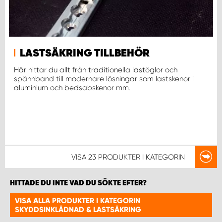
WORK SYSTEM UPPSALA
WORK SYSTEM VARBERG
LASTSÄKRING TILLBEHÖR
Här hittar du allt från traditionella lastöglor och
spännband till modernare lösningar som lastskenor i
WORK SYSTEM VÄRNAMO
aluminium och bedsabskenor mm.
WORK SYSTEM VÄSTERÅS
WORK SYSTEM VÄXJÖ
VISA
23 PRODUKTER
I KATEGORIN
WORK SYSTEM ÖREBRO
HITTADE DU INTE VAD DU SÖKTE EFTER?
WORK SYSTEM ÖSTERSUND
VISA ALLA PRODUKTER I KATEGORIN
SKYDDSINKLÄDNAD & LASTSÄKRING