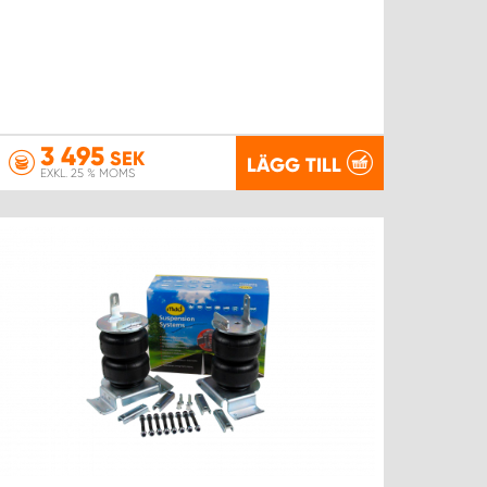
3 495
SEK
LÄGG TILL
EXKL. 25 % MOMS