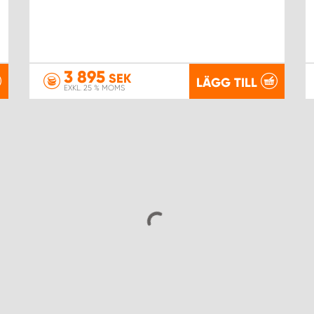
3 895
SEK
LÄGG TILL
EXKL. 25 % MOMS