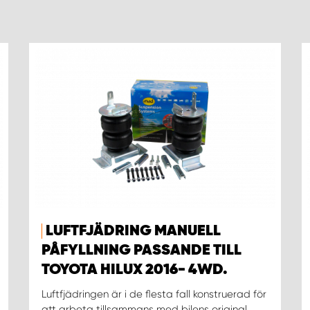
LUFTFJÄDRING MANUELL
PÅFYLLNING PASSANDE TILL
TOYOTA HILUX 2016- 4WD.
Luftfjädringen är i de flesta fall konstruerad för
att arbeta tillsammans med bilens original