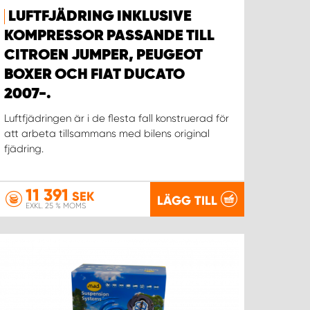
LUFTFJÄDRING INKLUSIVE
KOMPRESSOR PASSANDE TILL
CITROEN JUMPER, PEUGEOT
BOXER OCH FIAT DUCATO
2007-.
Luftfjädringen är i de flesta fall konstruerad för
att arbeta tillsammans med bilens original
fjädring.
11 391
SEK
LÄGG TILL
EXKL. 25 % MOMS