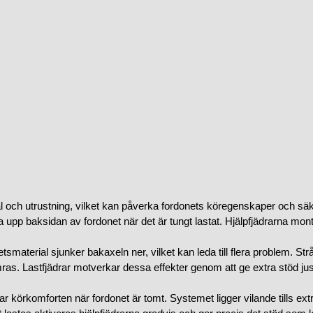
al och utrustning, vilket kan påverka fordonets köregenskaper och säke
ötta upp baksidan av fordonet när det är tungt lastat. Hjälpfjädrarna mo
tsmaterial sjunker bakaxeln ner, vilket kan leda till flera problem. St
mras. Lastfjädrar motverkar dessa effekter genom att ge extra stöd j
rkar körkomforten när fordonet är tomt. Systemet ligger vilande tills e