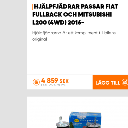
HJÄLPFJÄDRAR PASSAR FIAT
FULLBACK OCH MITSUBISHI
L200 (4WD) 2016-
Hjälpfjädrarna är ett kompliment till bilens
original
4 859
SEK
LÄGG TILL
EXKL. 25 % MOMS