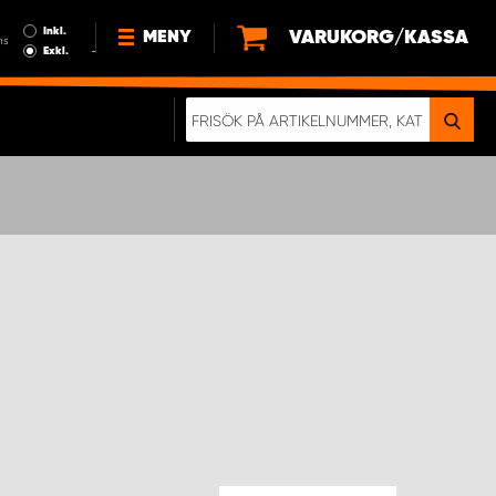
Inkl.
VARUKORG/KASSA
MENY
ms
Exkl.
NYHETER
OM OSS
HÅLLBARHET
KÖPVILLKOR
LEDIGA JOBB
ETT RIKTIGT KROCKTEST