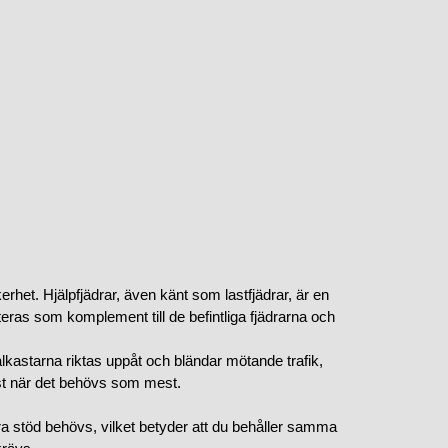
rhet. Hjälpfjädrar, även känt som lastfjädrar, är en
nteras som komplement till de befintliga fjädrarna och
rålkastarna riktas uppåt och bländar mötande trafik,
ust när det behövs som mest.
xtra stöd behövs, vilket betyder att du behåller samma