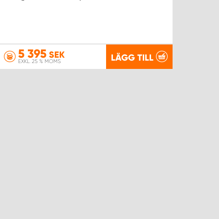
5 395
SEK
LÄGG TILL
EXKL. 25 % MOMS