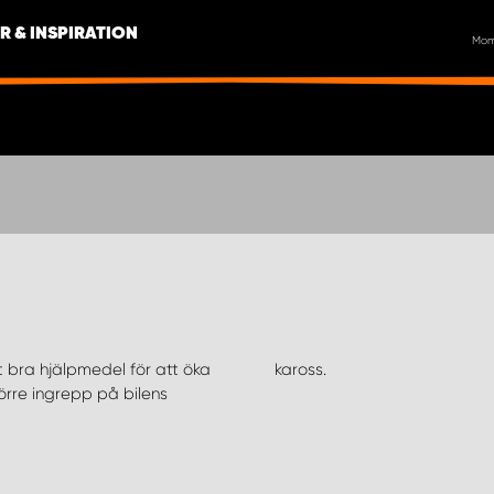
R & INSPIRATION
Mo
t bra hjälpmedel för att öka
kaross.
örre ingrepp på bilens