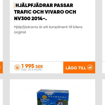
HJÄLPFJÄDRAR PASSAR
TRAFIC OCH VIVARO OCH
NV300 2014-.
Hjälpfjädrarna är ett kompliment till bilens
original
1 995
SEK
LÄGG TILL
EXKL. 25 % MOMS