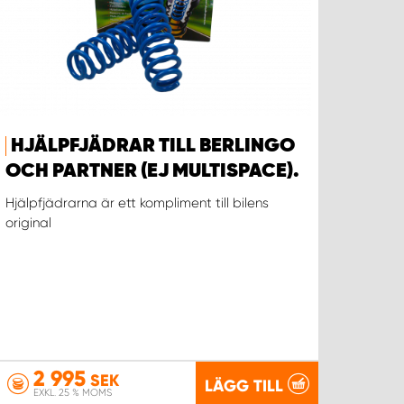
HJÄLPFJÄDRAR TILL BERLINGO
OCH PARTNER (EJ MULTISPACE).
Hjälpfjädrarna är ett kompliment till bilens
original
2 995
SEK
LÄGG TILL
EXKL. 25 % MOMS