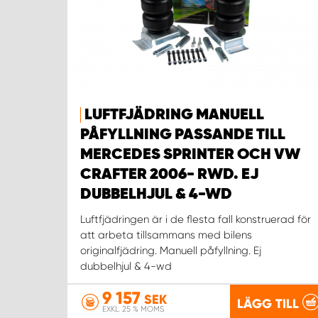
LUFTFJÄDRING MANUELL
PÅFYLLNING PASSANDE TILL
MERCEDES SPRINTER OCH VW
CRAFTER 2006- RWD. EJ
DUBBELHJUL & 4-WD
Luftfjädringen är i de flesta fall konstruerad för
att arbeta tillsammans med bilens
originalfjädring. Manuell påfyllning. Ej
dubbelhjul & 4-wd
9 157
SEK
LÄGG TILL
EXKL. 25 % MOMS