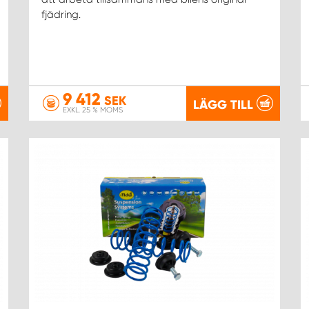
fjädring.
9 412
SEK
LÄGG TILL
EXKL. 25 % MOMS