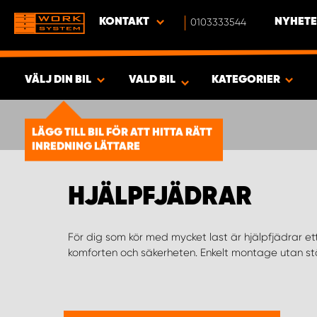
KONTAKT
0103333544
NYHETE
VÄLJ DIN BIL
VALD BIL
KATEGORIER
SÖK & VISA RESULTAT -
2023
LÄGG TILL BIL FÖR ATT HITTA RÄTT
PRODUKTER
INREDNING LÄTTARE
HJÄLPFJÄDRAR
För dig som kör med mycket last är hjälpfjädrar et
komforten och säkerheten. Enkelt montage utan st