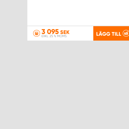
3 095
SEK
LÄGG TILL
EXKL. 25 % MOMS