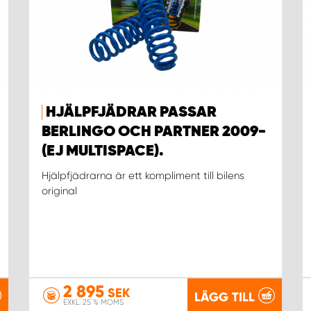
HJÄLPFJÄDRAR PASSAR
BERLINGO OCH PARTNER 2009-
(EJ MULTISPACE).
Hjälpfjädrarna är ett kompliment till bilens
original
2 895
SEK
LÄGG TILL
EXKL. 25 % MOMS