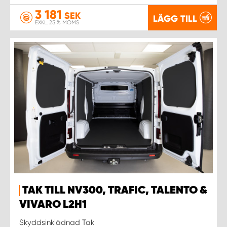
3 181
SEK
LÄGG TILL
EXKL. 25 % MOMS
TAK TILL NV300, TRAFIC, TALENTO &
VIVARO L2H1
Skyddsinklädnad Tak