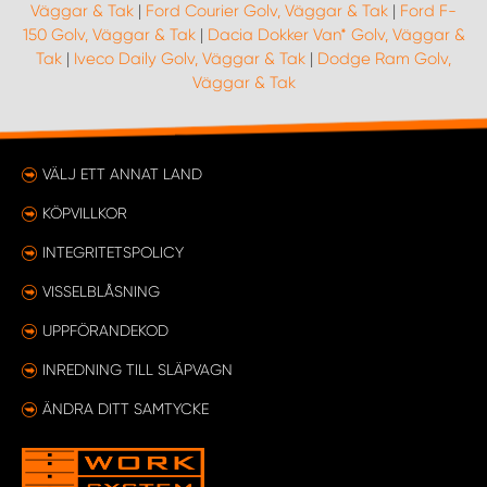
Väggar & Tak
|
Ford Courier Golv, Väggar & Tak
|
Ford F-
150 Golv, Väggar & Tak
|
Dacia Dokker Van* Golv, Väggar &
Tak
|
Iveco Daily Golv, Väggar & Tak
|
Dodge Ram Golv,
Väggar & Tak
VÄLJ ETT ANNAT LAND
KÖPVILLKOR
INTEGRITETSPOLICY
VISSELBLÅSNING
UPPFÖRANDEKOD
INREDNING TILL SLÄPVAGN
ÄNDRA DITT SAMTYCKE