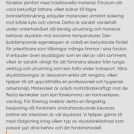
fördelar jämfört med traditionella material. Förutom att
vara betydligt lättare, vilket bidrar till lägre
bränsleförbrukning, erbjuder materialet utmärkt isolering
mot både kyla och värme. Detta är särskilt värdefullt
under vinterhalvåret då känslig utrustning och material
behöver skyddas mot extrema temperaturer. Den
ljuddämpande egenskapen är också en betydande fördel
för yrkesförare som tillbringar många timmar i sina fordon.
Vi erbjuder även skyddsgolv som en del av vårt sortiment,
vilket är särskilt viktigt för att förhindra skador från tunga
verktyg och utrustning som kan falla under transport. Våra
skyddslösningar är dessutom enkla att rengöra, vilket
hjälper till att upprätthålla en professionell och hygienisk
arbetsmiljö. Materialet är också motståndskraftigt mot de
flesta kemikalier som kan förekomma i en hantverkares
vardag. För företag innebär detta en långsiktig
besparing då fordonets andrahandsvärde bevaras
bättre när interiören är väl skyddad. Vi hjälper gärna till
med rådgivning kring vilken typ av skyddsinklädnad som
passar just dina behov och din fordonsmodell.