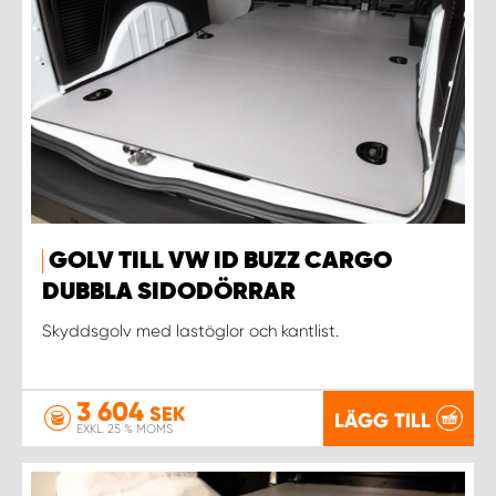
GOLV TILL VW ID BUZZ CARGO
DUBBLA SIDODÖRRAR
Skyddsgolv med lastöglor och kantlist.
3 604
SEK
LÄGG TILL
EXKL. 25 % MOMS