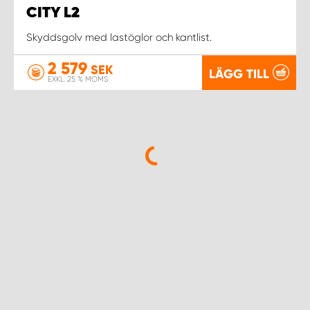
CITY L2
Skyddsgolv med lastöglor och kantlist.
2 579
SEK
LÄGG TILL
EXKL. 25 % MOMS