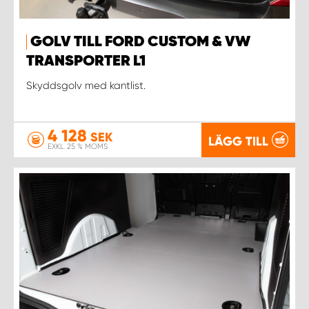
WORK SYSTEM UPPSALA
GOLV TILL FORD CUSTOM & VW
TRANSPORTER L1
WORK SYSTEM VARBERG
Skyddsgolv med kantlist.
WORK SYSTEM VÄRNAMO
4 128
SEK
LÄGG TILL
WORK SYSTEM VÄSTERÅS
EXKL. 25 % MOMS
WORK SYSTEM VÄXJÖ
WORK SYSTEM ÖREBRO
WORK SYSTEM ÖSTERSUND