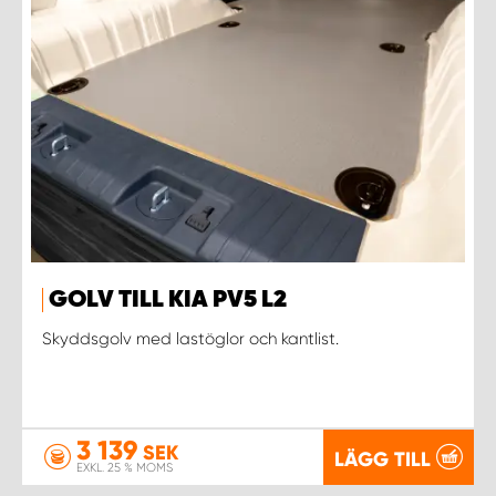
GOLV TILL KIA PV5 L2
Skyddsgolv med lastöglor och kantlist.
3 139
SEK
LÄGG TILL
EXKL. 25 % MOMS