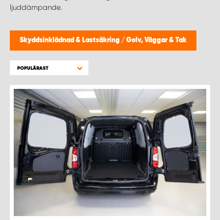
WORK SYSTEM HELSINGBORG
ljuddämpande.
WORK SYSTEM JÖNKÖPING
Skyddsinklädnad & Lastsäkring
/
Golv, Väggar & Tak
WORK SYSTEM KALMAR
POPULÄRAST
WORK SYSTEM KARLSTAD
WORK SYSTEM KIRUNA
WORK SYSTEM KRISTIANSTAD
WORK SYSTEM LINKÖPING
WORK SYSTEM LULEÅ