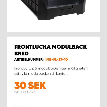
WORK SYSTEM HELSINGBORG
WORK SYSTEM JÖNKÖPING
WORK SYSTEM KALMAR
WORK SYSTEM KARLSTAD
FRONTLUCKA MODULBACK
BRED
WORK SYSTEM KIRUNA
ARTIKELNUMMER:
MB-FL-27-10
WORK SYSTEM KRISTIANSTAD
Frontlucka på modulbacken ger möjligheten
att fylla modulbacken till kanten.
WORK SYSTEM LINKÖPING
30
SEK
EXKL. 25 % MOMS
WORK SYSTEM LULEÅ