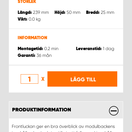
WORK SYSTEM NORRKÖPING
STORLEK
239
mm
50
mm
25
mm
Längd:
Höjd:
Bredd:
WORK SYSTEM SKELLEFTEÅ
0.0
kg
Vikt:
WORK SYSTEM SKÖVDE
INFORMATION
0.2
min
1
dag
WORK SYSTEM STAFFANSTORP
Montagetid:
Leveranstid:
36
mån
Garanti:
WORK SYSTEM STOCKHOLM NORR
X
LÄGG TILL
WORK SYSTEM STOCKHOLM SYD
WORK SYSTEM SUNDSVALL
PRODUKTINFORMATION
WORK SYSTEM TRESTAD
Frontluckan ger en bra överblick av modulbackens
WORK SYSTEM UMEÅ