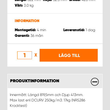
WORK SYSTEM NORRKÖPING
3.0
kg
Vikt:
WORK SYSTEM SKELLEFTEÅ
INFORMATION
WORK SYSTEM SKÖVDE
4
min
1
dag
Montagetid:
Leveranstid:
36
mån
Garanti:
WORK SYSTEM STAFFANSTORP
WORK SYSTEM STOCKHOLM NORR
X
LÄGG TILL
WORK SYSTEM STOCKHOLM SYD
PRODUKTINFORMATION
WORK SYSTEM SUNDSVALL
Innermått: Längd 819,5mm och Djup 413mm.
WORK SYSTEM TRESTAD
Max last enl DCURV 250kg/m3: 17kg (NRS286
Krocktest)
WORK SYSTEM UMEÅ