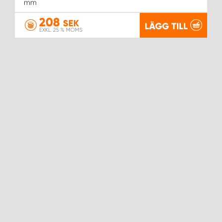
mm
208
SEK
LÄGG TILL
EXKL. 25 % MOMS