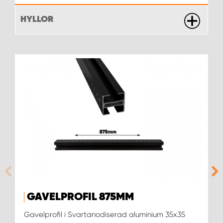
HYLLOR
WORK SYSTEM UPPSALA
WORK SYSTEM VARBERG
WORK SYSTEM VÄRNAMO
WORK SYSTEM VÄSTERÅS
WORK SYSTEM VÄXJÖ
WORK SYSTEM ÖREBRO
WORK SYSTEM ÖSTERSUND
GAVELPROFIL 875MM
Gavelprofil i Svartanodiserad aluminium 35x35