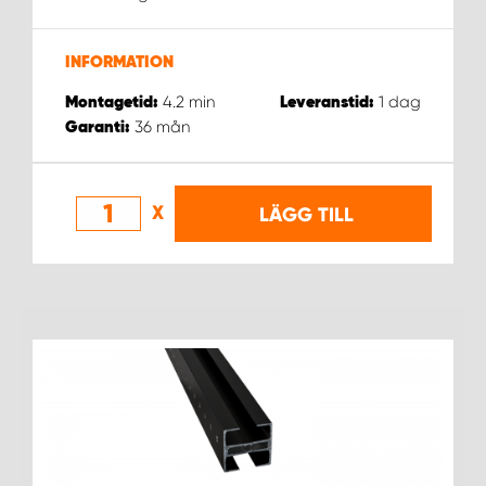
WORK SYSTEM NORRKÖPING
WORK SYSTEM SKELLEFTEÅ
INFORMATION
4.2
min
1
dag
Montagetid:
Leveranstid:
WORK SYSTEM SKÖVDE
36
mån
Garanti:
WORK SYSTEM STAFFANSTORP
X
LÄGG TILL
WORK SYSTEM STOCKHOLM NORR
WORK SYSTEM STOCKHOLM SYD
WORK SYSTEM SUNDSVALL
WORK SYSTEM TRESTAD
WORK SYSTEM UMEÅ