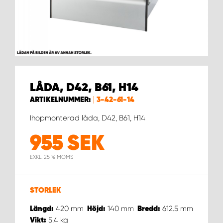
WORK SYSTEM HELSINGBORG
WORK SYSTEM JÖNKÖPING
WORK SYSTEM KALMAR
LÅDA, D42, B61, H14
WORK SYSTEM KARLSTAD
ARTIKELNUMMER:
3-42-61-14
WORK SYSTEM KIRUNA
Ihopmonterad låda, D42, B61, H14
955
SEK
WORK SYSTEM KRISTIANSTAD
EXKL. 25 % MOMS
WORK SYSTEM LINKÖPING
STORLEK
WORK SYSTEM LULEÅ
420
mm
140
mm
612.5
mm
Längd:
Höjd:
Bredd:
5.4
kg
Vikt: