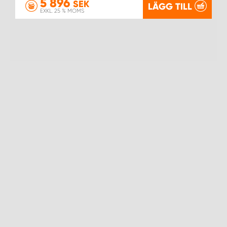
5 896
SEK
LÄGG TILL
EXKL. 25 % MOMS