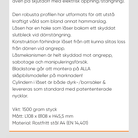
även på skjutdörr med elektrisk öppning/stängning).
Den robusta profilen har utformats för att utstå
kraftigt våld som bland annat hammarslag.
Låsen har en hake som låser bakom ett skyddat
slutbleck vid dörrstängning.
Konstruktion förhindrar låset från att kunna slitas loss
från dörren vid angrepp.
Låsmekanismen är helt skyddad mot angrepp,
sabotage och manipuleringsförsök.
Blackstone går att montera på ALLA
skåpbilsmodeller på marknaden!
Cylindern i låset är både dyrk-/borrsäker &
levereras som standard med patententerade
nycklar.
Vikt: 1500 gram styck
Mått: L108 x B108 x H45,5 mm
Material: Rostfritt stål A4 (EN 14,401)