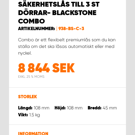
WORK SYSTEM NORRKÖPING
SÄKERHETSLÅS TILL 3 ST
DÖRRAR- BLACKSTONE
WORK SYSTEM SKELLEFTEÅ
COMBO
ARTIKELNUMMER:
938-BS-C-3
WORK SYSTEM SKÖVDE
Combo är ett flexibelt premiumlås som du kan
ställa om det ska låsas automatiskt eller med
WORK SYSTEM STAFFANSTORP
nyckel.
8 844
SEK
WORK SYSTEM STOCKHOLM NORR
EXKL. 25 % MOMS
WORK SYSTEM STOCKHOLM SYD
STORLEK
WORK SYSTEM SUNDSVALL
108
mm
108
mm
45
mm
Längd:
Höjd:
Bredd:
1.5
kg
Vikt:
WORK SYSTEM TRESTAD
WORK SYSTEM UMEÅ
INFORMATION