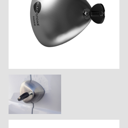
WORK SYSTEM HELSINGBORG
WORK SYSTEM JÖNKÖPING
WORK SYSTEM KALMAR
WORK SYSTEM KARLSTAD
WORK SYSTEM KIRUNA
WORK SYSTEM KRISTIANSTAD
WORK SYSTEM LINKÖPING
WORK SYSTEM LULEÅ