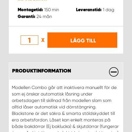
150
min
1
dag
Montagetid:
Leveranstid:
WORK SYSTEM UPPSALA
24
mån
Garanti:
WORK SYSTEM VARBERG
X
LÄGG TILL
WORK SYSTEM VÄRNAMO
WORK SYSTEM VÄSTERÅS
PRODUKTINFORMATION
WORK SYSTEM VÄXJÖ
Modellen Combo går att inaktivera manuellt för de
som ej önskar automatisk låsning under
WORK SYSTEM ÖREBRO
arbetsdagen till skillnad från modellen slam som
alltid låser automatisk vid dörrstängning.
WORK SYSTEM ÖSTERSUND
Blackstone är det säkra & smarta stöldskyddet till
era arbetsfordon. Låset kan enkelt monteras på
både bakdörrar (Ej baklucka) & skjutdörrar (fungerar