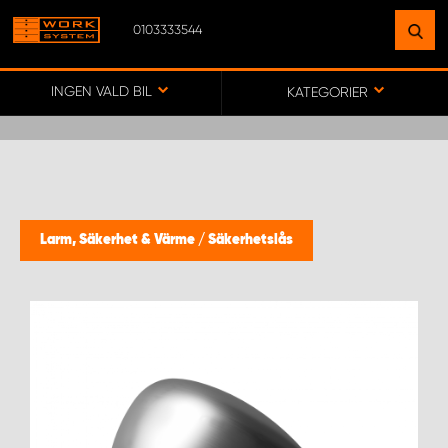
0103333544
HITTA EN ANLÄGGNING
NÄRA DIG
INGEN VALD BIL
KATEGORIER
GÅ TILL KARTA
WORK SYSTEM SVERIGE
Larm, Säkerhet & Värme
/
Säkerhetslås
WORK SYSTEM BORÅS
WORK SYSTEM FALUN
WORK SYSTEM GÖTEBORG ARÖD