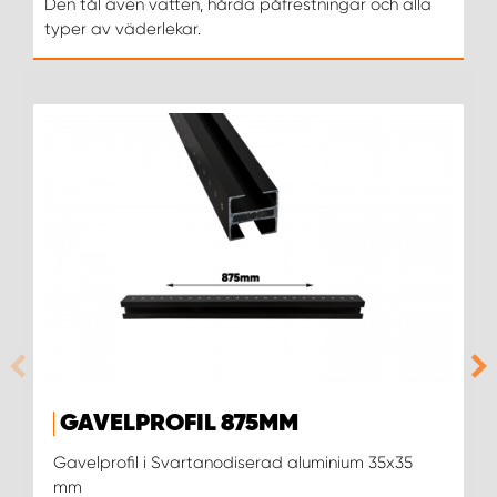
Den tål även vatten, hårda påfrestningar och alla
typer av väderlekar.
WORK SYSTEM UPPSALA
WORK SYSTEM VARBERG
WORK SYSTEM VÄRNAMO
WORK SYSTEM VÄSTERÅS
WORK SYSTEM VÄXJÖ
WORK SYSTEM ÖREBRO
WORK SYSTEM ÖSTERSUND
GAVELPROFIL 875MM
Gavelprofil i Svartanodiserad aluminium 35x35
mm