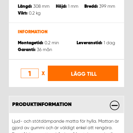
WORK SYSTEM NORRKÖPING
308
mm
1
mm
399
mm
Längd:
Höjd:
Bredd:
0.2
kg
Vikt:
WORK SYSTEM SKELLEFTEÅ
INFORMATION
WORK SYSTEM SKÖVDE
0.2
min
1
dag
Montagetid:
Leveranstid:
WORK SYSTEM STAFFANSTORP
36
mån
Garanti:
WORK SYSTEM STOCKHOLM NORR
X
LÄGG TILL
WORK SYSTEM STOCKHOLM SYD
WORK SYSTEM SUNDSVALL
PRODUKTINFORMATION
WORK SYSTEM TRESTAD
Ljud- och stötdämpande matta för hylla. Mattan är
gjord av gummi och är väldigt enkel att rengöra.
WORK SYSTEM UMEÅ