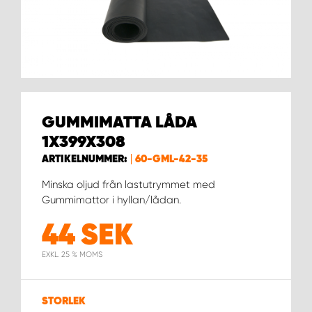
WORK SYSTEM HELSINGBORG
WORK SYSTEM JÖNKÖPING
WORK SYSTEM KALMAR
GUMMIMATTA LÅDA
WORK SYSTEM KARLSTAD
1X399X308
WORK SYSTEM KIRUNA
ARTIKELNUMMER:
60-GML-42-35
Minska oljud från lastutrymmet med
WORK SYSTEM KRISTIANSTAD
Gummimattor i hyllan/lådan.
44
SEK
WORK SYSTEM LINKÖPING
EXKL. 25 % MOMS
WORK SYSTEM LULEÅ
STORLEK