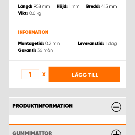
WORK SYSTEM NORRKÖPING
958
mm
1
mm
415
mm
Längd:
Höjd:
Bredd:
0.6
kg
Vikt:
WORK SYSTEM SKELLEFTEÅ
INFORMATION
WORK SYSTEM SKÖVDE
0.2
min
1
dag
Montagetid:
Leveranstid:
WORK SYSTEM STAFFANSTORP
36
mån
Garanti:
WORK SYSTEM STOCKHOLM NORR
X
LÄGG TILL
WORK SYSTEM STOCKHOLM SYD
WORK SYSTEM SUNDSVALL
PRODUKTINFORMATION
WORK SYSTEM TRESTAD
WORK SYSTEM UMEÅ
GUMMIMATTOR