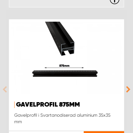
WORK SYSTEM UPPSALA
WORK SYSTEM VARBERG
WORK SYSTEM VÄRNAMO
WORK SYSTEM VÄSTERÅS
WORK SYSTEM VÄXJÖ
WORK SYSTEM ÖREBRO
GAVELPROFIL 875MM
WORK SYSTEM ÖSTERSUND
Gavelprofil i Svartanodiserad aluminium 35x35
mm