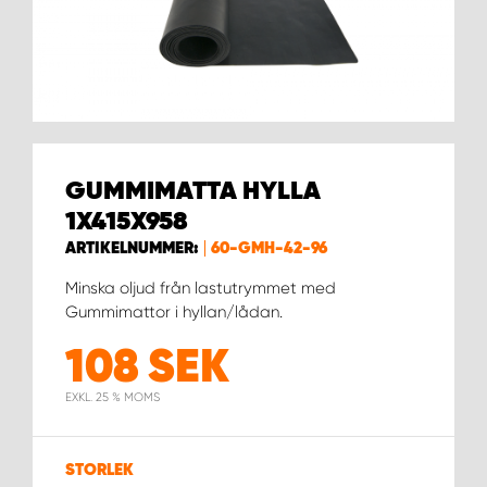
WORK SYSTEM HELSINGBORG
WORK SYSTEM JÖNKÖPING
WORK SYSTEM KALMAR
GUMMIMATTA HYLLA
WORK SYSTEM KARLSTAD
1X415X958
WORK SYSTEM KIRUNA
ARTIKELNUMMER:
60-GMH-42-96
Minska oljud från lastutrymmet med
WORK SYSTEM KRISTIANSTAD
Gummimattor i hyllan/lådan.
108
SEK
WORK SYSTEM LINKÖPING
EXKL. 25 % MOMS
WORK SYSTEM LULEÅ
STORLEK