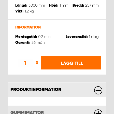
WORK SYSTEM NORRKÖPING
3000
mm
1
mm
257
mm
Längd:
Höjd:
Bredd:
1.2
kg
Vikt:
WORK SYSTEM SKELLEFTEÅ
INFORMATION
WORK SYSTEM SKÖVDE
0.2
min
1
dag
Montagetid:
Leveranstid:
WORK SYSTEM STAFFANSTORP
36
mån
Garanti:
WORK SYSTEM STOCKHOLM NORR
X
LÄGG TILL
WORK SYSTEM STOCKHOLM SYD
WORK SYSTEM SUNDSVALL
PRODUKTINFORMATION
WORK SYSTEM TRESTAD
WORK SYSTEM UMEÅ
GUMMIMATTOR