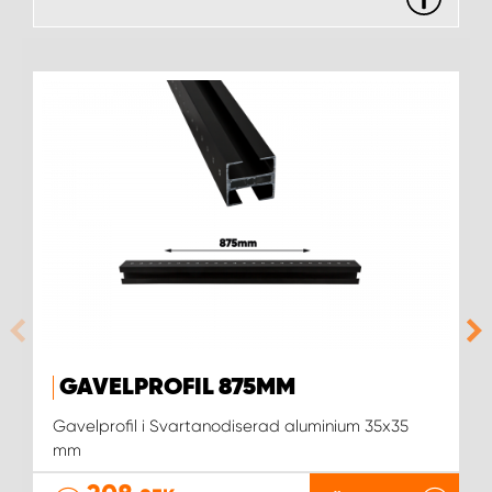
WORK SYSTEM UPPSALA
WORK SYSTEM VARBERG
WORK SYSTEM VÄRNAMO
WORK SYSTEM VÄSTERÅS
WORK SYSTEM VÄXJÖ
WORK SYSTEM ÖREBRO
GAVELPROFIL 875MM
WORK SYSTEM ÖSTERSUND
Gavelprofil i Svartanodiserad aluminium 35x35
mm