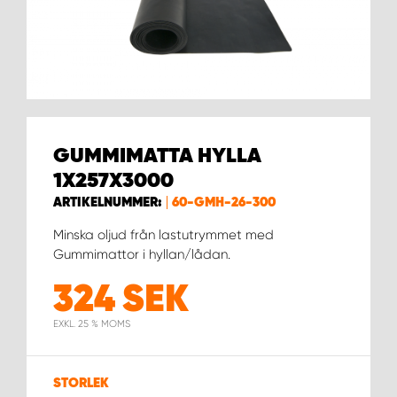
WORK SYSTEM HELSINGBORG
WORK SYSTEM JÖNKÖPING
WORK SYSTEM KALMAR
GUMMIMATTA HYLLA
WORK SYSTEM KARLSTAD
1X257X3000
WORK SYSTEM KIRUNA
ARTIKELNUMMER:
60-GMH-26-300
Minska oljud från lastutrymmet med
WORK SYSTEM KRISTIANSTAD
Gummimattor i hyllan/lådan.
324
SEK
WORK SYSTEM LINKÖPING
EXKL. 25 % MOMS
WORK SYSTEM LULEÅ
STORLEK