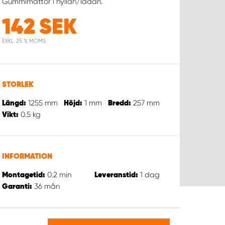
Gummimattor i hyllan/lådan.
142
SEK
EXKL. 25 % MOMS
STORLEK
1255
mm
1
mm
257
mm
Längd:
Höjd:
Bredd:
0.5
kg
Vikt:
INFORMATION
0.2
min
1
dag
Montagetid:
Leveranstid:
36
mån
Garanti: