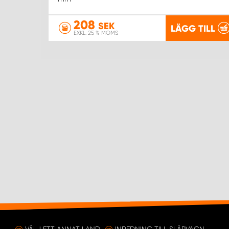
208
SEK
LÄGG TILL
EXKL. 25 % MOMS