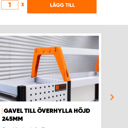
X
LÄGG TILL
GAVEL TILL ÖVERHYLLA HÖJD
GUM
245MM
Minska
Gummim