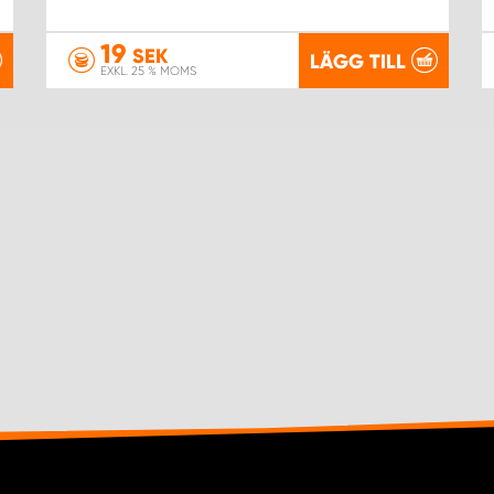
19
SEK
LÄGG TILL
EXKL. 25 % MOMS