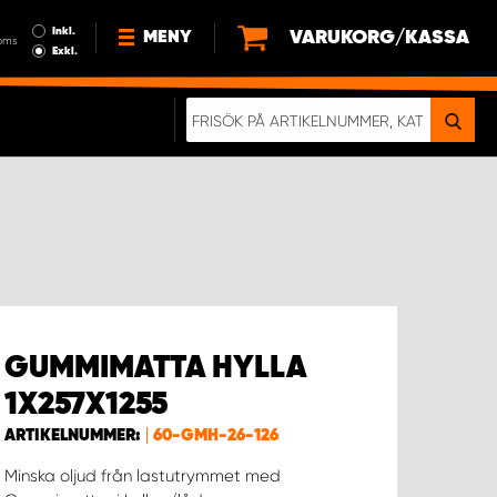
Inkl.
VARUKORG/KASSA
MENY
oms
Exkl.
NYHETER
OM OSS
HÅLLBARHET
KÖPVILLKOR
LEDIGA JOBB
ETT RIKTIGT KROCKTEST
GUMMIMATTA HYLLA
1X257X1255
ARTIKELNUMMER:
60-GMH-26-126
Minska oljud från lastutrymmet med