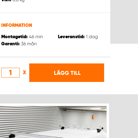
INFORMATION
46
min
1
dag
Montagetid:
Leveranstid:
36
mån
Garanti:
X
LÄGG TILL