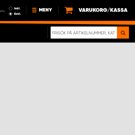
Inkl.
VARUKORG/KASSA
MENY
oms
Exkl.
NYHETER
OM OSS
HÅLLBARHET
KÖPVILLKOR
LEDIGA JOBB
ETT RIKTIGT KROCKTEST