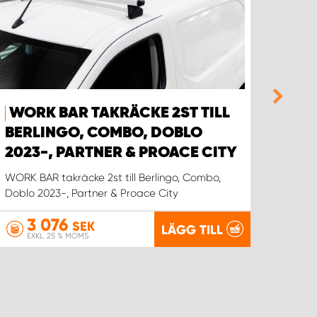
WORK BAR TAKRÄCKE 2ST TILL
WOR
BERLINGO, COMBO, DOBLO
VOL
2023-, PARTNER & PROACE CITY
WORK B
WORK BAR takräcke 2st till Berlingo, Combo,
Doblo 2023-, Partner & Proace City
3 076
3
SEK
LÄGG TILL
EXKL. 25 % MOMS
EX