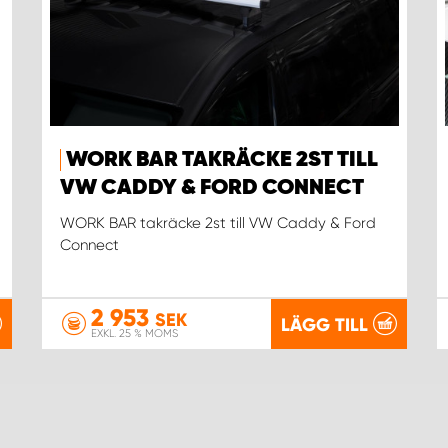
WORK BAR TAKRÄCKE 2ST TILL
VW CADDY & FORD CONNECT
WORK BAR takräcke 2st till VW Caddy & Ford
Connect
2 953
SEK
LÄGG TILL
EXKL. 25 % MOMS