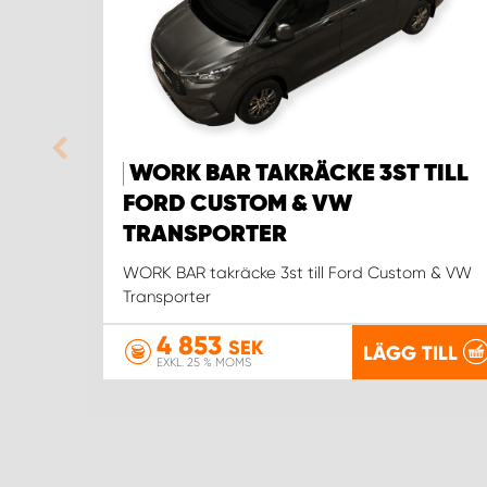
WORK BAR TAKRÄCKE 3ST TILL
FORD CUSTOM & VW
TRANSPORTER
WORK BAR takräcke 3st till Ford Custom & VW
Transporter
4 853
SEK
LÄGG TILL
EXKL. 25 % MOMS