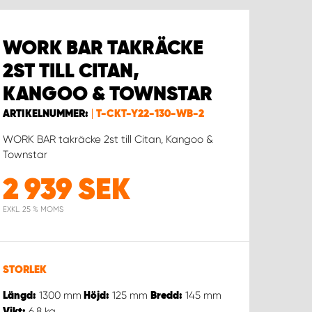
WORK BAR TAKRÄCKE
2ST TILL CITAN,
KANGOO & TOWNSTAR
ARTIKELNUMMER:
T-CKT-Y22-130-WB-2
WORK BAR takräcke 2st till Citan, Kangoo &
Townstar
2 939
SEK
EXKL. 25 % MOMS
STORLEK
1300
mm
125
mm
145
mm
Längd:
Höjd:
Bredd:
6.8
kg
Vikt: