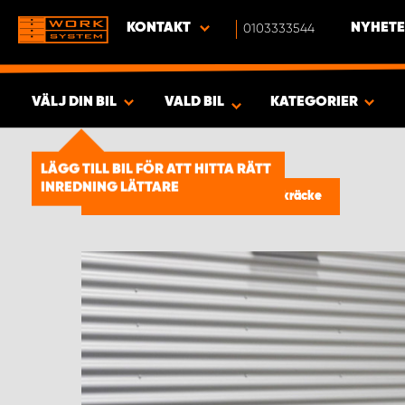
KONTAKT
0103333544
NYHETE
VÄLJ DIN BIL
VALD BIL
KATEGORIER
SÖK & VISA RESULTAT -
2023
LÄGG TILL BIL FÖR ATT HITTA RÄTT
PRODUKTER
INREDNING LÄTTARE
Takutrustning till arbetsbil
/
Takräcke