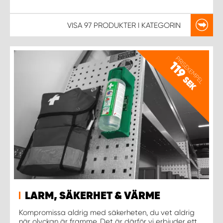
VISA
97 PRODUKTER
I KATEGORIN
PRISEXEMPEL
119
SEK
LARM, SÄKERHET & VÄRME
Kompromissa aldrig med säkerheten, du vet aldrig
när olyckan är framme. Det är därför vi erbjuder ett