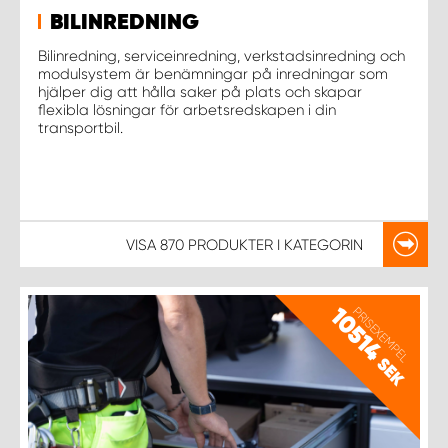
WORK SYSTEM NORRKÖPING
BILINREDNING
Bilinredning, serviceinredning, verkstadsinredning och
WORK SYSTEM SKELLEFTEÅ
modulsystem är benämningar på inredningar som
hjälper dig att hålla saker på plats och skapar
flexibla lösningar för arbetsredskapen i din
WORK SYSTEM SKÖVDE
transportbil.
WORK SYSTEM STAFFANSTORP
WORK SYSTEM STOCKHOLM NORR
VISA
870 PRODUKTER
I KATEGORIN
WORK SYSTEM STOCKHOLM SYD
PRISEXEMPEL
10514
WORK SYSTEM SUNDSVALL
SEK
WORK SYSTEM TRESTAD
WORK SYSTEM UMEÅ