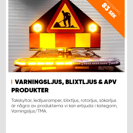
PRISEXEMPEL
83
SEK
VARNINGSLJUS, BLIXTLJUS & APV
PRODUKTER
Takskyltar, ledljusramper, blixtljus, rotorljus, sökarljus
är några av produkterna vi kan erbjuda i kategorin,
Varningsljus/TMA.