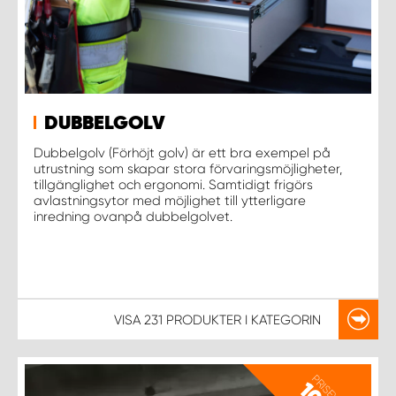
WORK SYSTEM UPPSALA
WORK SYSTEM VARBERG
DUBBELGOLV
WORK SYSTEM VÄRNAMO
Dubbelgolv (Förhöjt golv) är ett bra exempel på
utrustning som skapar stora förvaringsmöjligheter,
tillgänglighet och ergonomi. Samtidigt frigörs
WORK SYSTEM VÄSTERÅS
avlastningsytor med möjlighet till ytterligare
inredning ovanpå dubbelgolvet.
WORK SYSTEM VÄXJÖ
WORK SYSTEM ÖREBRO
VISA
231 PRODUKTER
I KATEGORIN
WORK SYSTEM ÖSTERSUND