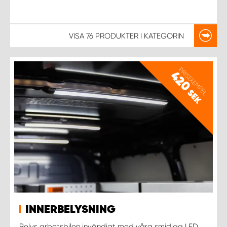
VISA
76 PRODUKTER
I KATEGORIN
PRISEXEMPEL
420
SEK
INNERBELYSNING
Belys arbetsbilen invändigt med våra smidiga LED