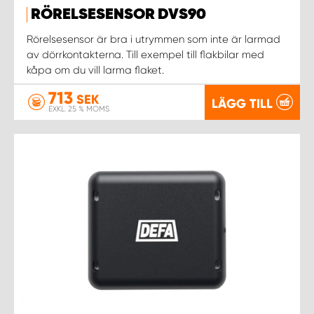
RÖRELSESENSOR DVS90
WORK SYSTEM UPPSALA
Rörelsesensor är bra i utrymmen som inte är larmad
av dörrkontakterna. Till exempel till flakbilar med
kåpa om du vill larma flaket.
WORK SYSTEM VARBERG
713
SEK
LÄGG TILL
EXKL. 25 % MOMS
WORK SYSTEM VÄRNAMO
WORK SYSTEM VÄSTERÅS
WORK SYSTEM VÄXJÖ
WORK SYSTEM ÖREBRO
WORK SYSTEM ÖSTERSUND