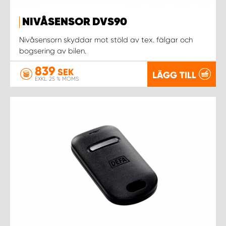
NIVÅSENSOR DVS90
Nivåsensorn skyddar mot stöld av tex. fälgar och
bogsering av bilen.
839
SEK
LÄGG TILL
EXKL. 25 % MOMS