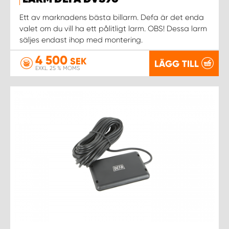
WORK SYSTEM NORRKÖPING
Ett av marknadens bästa billarm. Defa är det enda
valet om du vill ha ett pålitligt larm. OBS! Dessa larm
WORK SYSTEM SKELLEFTEÅ
säljes endast ihop med montering.
4 500
WORK SYSTEM SKÖVDE
SEK
LÄGG TILL
EXKL. 25 % MOMS
WORK SYSTEM STAFFANSTORP
WORK SYSTEM STOCKHOLM NORR
WORK SYSTEM STOCKHOLM SYD
WORK SYSTEM SUNDSVALL
WORK SYSTEM TRESTAD
WORK SYSTEM UMEÅ