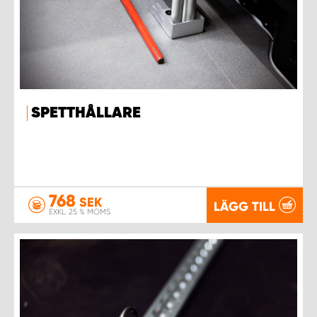
SPETTHÅLLARE
768
SEK
LÄGG TILL
EXKL. 25 % MOMS