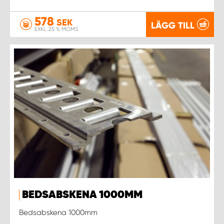
578
SEK
LÄGG TILL
EXKL. 25 % MOMS
BEDSABSKENA 1000MM
Bedsabskena 1000mm