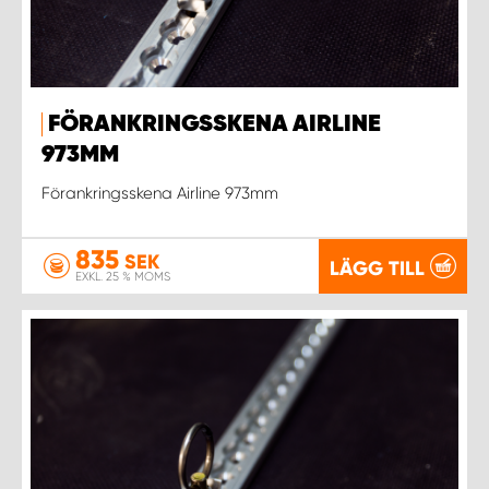
FÖRANKRINGSSKENA AIRLINE
973MM
Förankringsskena Airline 973mm
835
SEK
LÄGG TILL
EXKL. 25 % MOMS