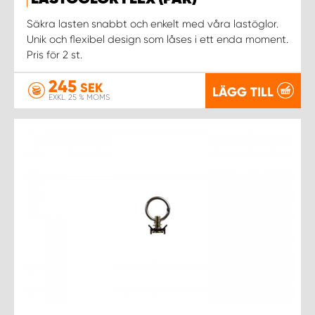
WORK SYSTEM NORRKÖPING
Säkra lasten snabbt och enkelt med våra lastöglor.
Unik och flexibel design som låses i ett enda moment.
WORK SYSTEM SKELLEFTEÅ
Pris för 2 st.
WORK SYSTEM SKÖVDE
245
SEK
LÄGG TILL
EXKL. 25 % MOMS
WORK SYSTEM STAFFANSTORP
WORK SYSTEM STOCKHOLM NORR
WORK SYSTEM STOCKHOLM SYD
WORK SYSTEM SUNDSVALL
WORK SYSTEM TRESTAD
WORK SYSTEM UMEÅ