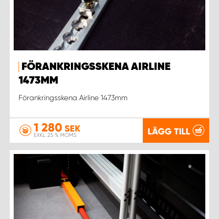
FÖRANKRINGSSKENA AIRLINE
1473MM
Förankringsskena Airline 1473mm
1 280
SEK
LÄGG TILL
EXKL. 25 % MOMS