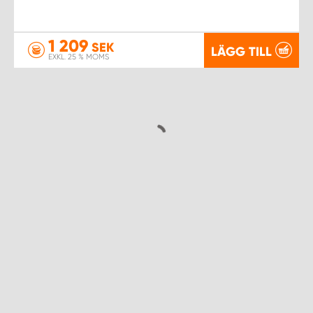
1 209
SEK
LÄGG TILL
EXKL. 25 % MOMS