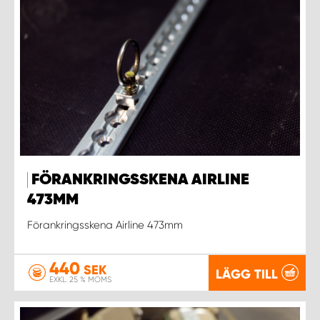
FÖRANKRINGSSKENA AIRLINE
473MM
Förankringsskena Airline 473mm
440
SEK
LÄGG TILL
EXKL. 25 % MOMS