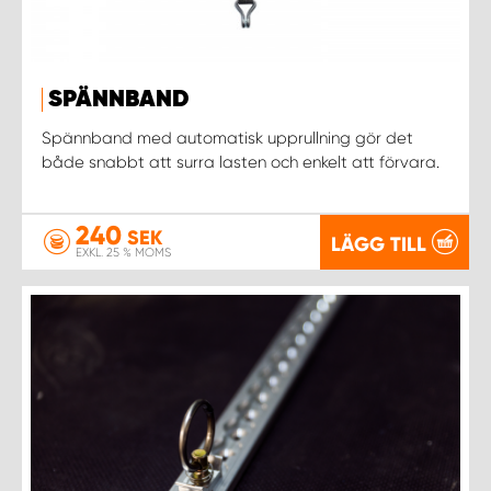
SPÄNNBAND
Spännband med automatisk upprullning gör det
både snabbt att surra lasten och enkelt att förvara.
240
SEK
LÄGG TILL
EXKL. 25 % MOMS