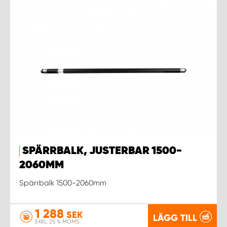
SPÄRRBALK, JUSTERBAR 1500-
2060MM
Spärrbalk 1500-2060mm
1 288
SEK
LÄGG TILL
EXKL. 25 % MOMS