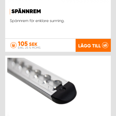
SPÄNNREM
Spännrem för enklare surrning.
105
SEK
LÄGG TILL
EXKL. 25 % MOMS