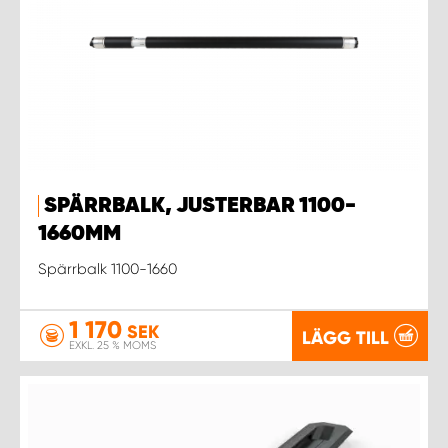
SPÄRRBALK, JUSTERBAR 1100-
1660MM
Spärrbalk 1100-1660
1 170
SEK
LÄGG TILL
EXKL. 25 % MOMS