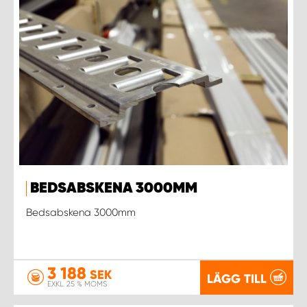
BEDSABSKENA 3000MM
Bedsabskena 3000mm
3 188
SEK
LÄGG TILL
EXKL. 25 % MOMS