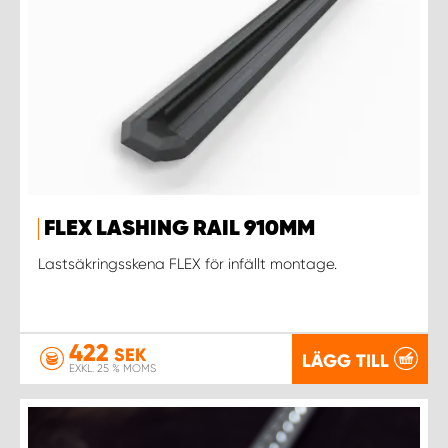
FLEX LASHING RAIL 910MM
Lastsäkringsskena FLEX för infällt montage.
422
SEK
LÄGG TILL
EXKL. 25 % MOMS