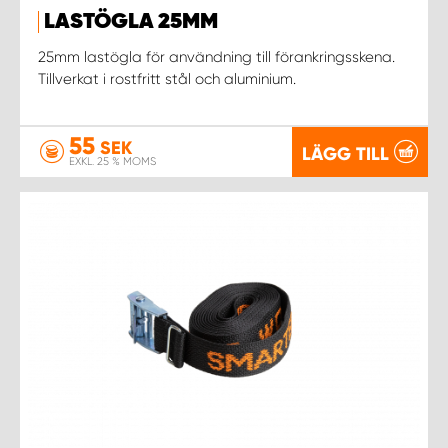
LASTÖGLA 25MM
WORK SYSTEM UPPSALA
25mm lastögla för användning till förankringsskena.
Tillverkat i rostfritt stål och aluminium.
WORK SYSTEM VARBERG
55
SEK
LÄGG TILL
WORK SYSTEM VÄRNAMO
EXKL. 25 % MOMS
WORK SYSTEM VÄSTERÅS
WORK SYSTEM VÄXJÖ
WORK SYSTEM ÖREBRO
WORK SYSTEM ÖSTERSUND