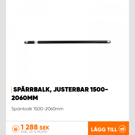
SPÄRRBALK, JUSTERBAR 1500-
2060MM
Spärrbalk 1500-2060mm
1 288
SEK
LÄGG TILL
EXKL. 25 % MOMS