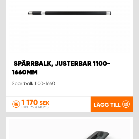
SPÄRRBALK, JUSTERBAR 1100-
1660MM
Spärrbalk 1100-1660
1 170
SEK
LÄGG TILL
EXKL. 25 % MOMS