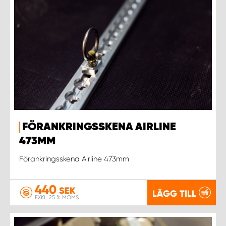
FÖRANKRINGSSKENA AIRLINE
473MM
Förankringsskena Airline 473mm
440
SEK
LÄGG TILL
EXKL. 25 % MOMS