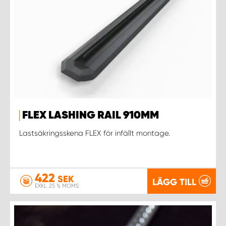
FLEX LASHING RAIL 910MM
Lastsäkringsskena FLEX för infällt montage.
422
SEK
LÄGG TILL
EXKL. 25 % MOMS