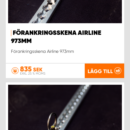
FÖRANKRINGSSKENA AIRLINE
973MM
Förankringsskena Airline 973mm
835
SEK
LÄGG TILL
EXKL. 25 % MOMS