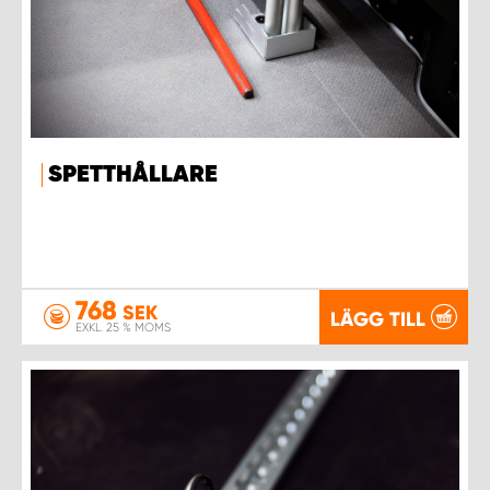
SPETTHÅLLARE
768
SEK
LÄGG TILL
EXKL. 25 % MOMS