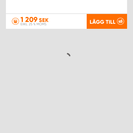
1 209
SEK
LÄGG TILL
EXKL. 25 % MOMS