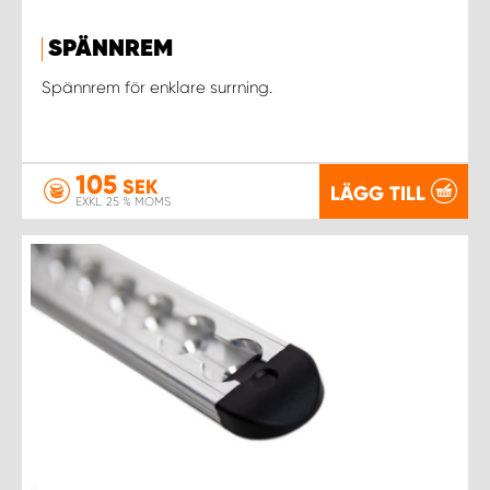
SPÄNNREM
Spännrem för enklare surrning.
105
SEK
LÄGG TILL
EXKL. 25 % MOMS