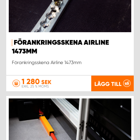
FÖRANKRINGSSKENA AIRLINE
1473MM
Förankringsskena Airline 1473mm
1 280
SEK
LÄGG TILL
EXKL. 25 % MOMS