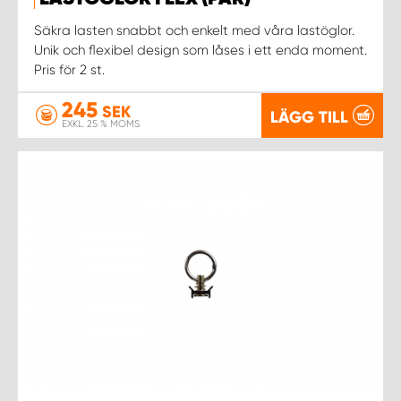
WORK SYSTEM NORRKÖPING
Säkra lasten snabbt och enkelt med våra lastöglor.
Unik och flexibel design som låses i ett enda moment.
WORK SYSTEM SKELLEFTEÅ
Pris för 2 st.
WORK SYSTEM SKÖVDE
245
SEK
LÄGG TILL
EXKL. 25 % MOMS
WORK SYSTEM STAFFANSTORP
WORK SYSTEM STOCKHOLM NORR
WORK SYSTEM STOCKHOLM SYD
WORK SYSTEM SUNDSVALL
WORK SYSTEM TRESTAD
WORK SYSTEM UMEÅ