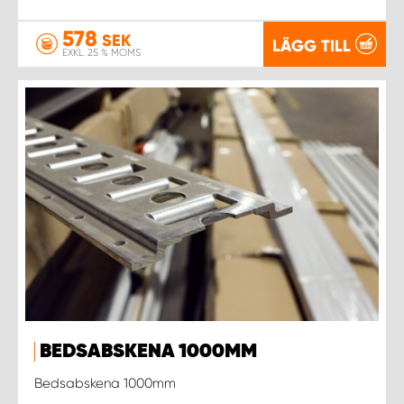
578
SEK
LÄGG TILL
EXKL. 25 % MOMS
BEDSABSKENA 1000MM
Bedsabskena 1000mm