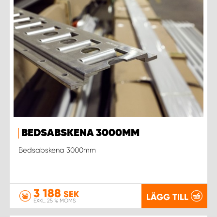
BEDSABSKENA 3000MM
Bedsabskena 3000mm
3 188
SEK
LÄGG TILL
EXKL. 25 % MOMS