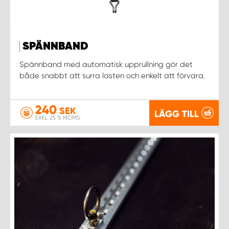
SPÄNNBAND
Spännband med automatisk upprullning gör det
både snabbt att surra lasten och enkelt att förvara.
240
SEK
LÄGG TILL
EXKL. 25 % MOMS