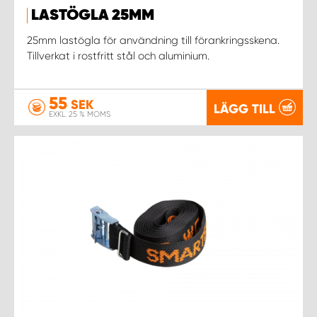
LASTÖGLA 25MM
WORK SYSTEM UPPSALA
25mm lastögla för användning till förankringsskena.
Tillverkat i rostfritt stål och aluminium.
WORK SYSTEM VARBERG
55
SEK
LÄGG TILL
WORK SYSTEM VÄRNAMO
EXKL. 25 % MOMS
WORK SYSTEM VÄSTERÅS
WORK SYSTEM VÄXJÖ
WORK SYSTEM ÖREBRO
WORK SYSTEM ÖSTERSUND