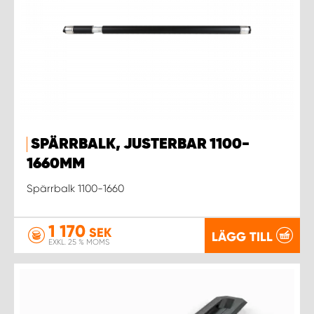
SPÄRRBALK, JUSTERBAR 1100-
1660MM
Spärrbalk 1100-1660
1 170
SEK
LÄGG TILL
EXKL. 25 % MOMS