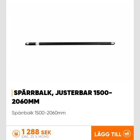
SPÄRRBALK, JUSTERBAR 1500-
2060MM
Spärrbalk 1500-2060mm
1 288
SEK
LÄGG TILL
EXKL. 25 % MOMS