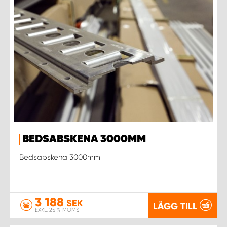
BEDSABSKENA 3000MM
Bedsabskena 3000mm
3 188
SEK
LÄGG TILL
EXKL. 25 % MOMS