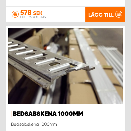
578
SEK
LÄGG TILL
EXKL. 25 % MOMS
BEDSABSKENA 1000MM
Bedsabskena 1000mm