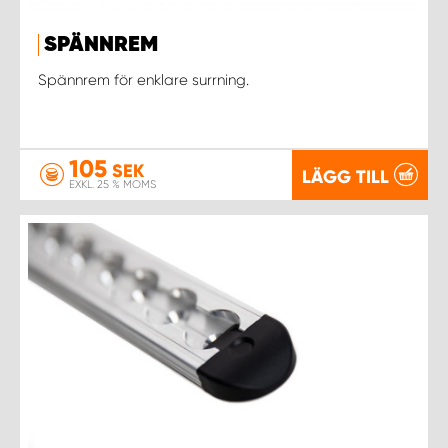
SPÄNNREM
Spännrem för enklare surrning.
105
SEK
LÄGG TILL
EXKL. 25 % MOMS