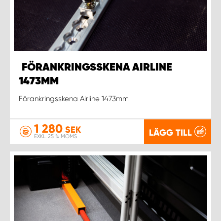
FÖRANKRINGSSKENA AIRLINE
1473MM
Förankringsskena Airline 1473mm
1 280
SEK
LÄGG TILL
EXKL. 25 % MOMS