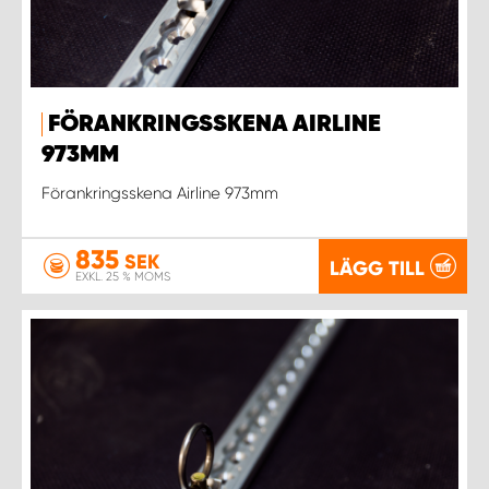
FÖRANKRINGSSKENA AIRLINE
973MM
Förankringsskena Airline 973mm
835
SEK
LÄGG TILL
EXKL. 25 % MOMS