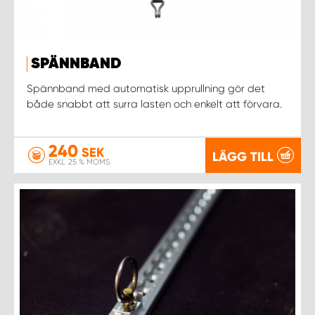
SPÄNNBAND
Spännband med automatisk upprullning gör det
både snabbt att surra lasten och enkelt att förvara.
240
SEK
LÄGG TILL
EXKL. 25 % MOMS