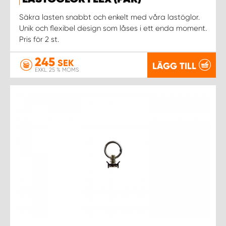
WORK SYSTEM NORRKÖPING
Säkra lasten snabbt och enkelt med våra lastöglor.
Unik och flexibel design som låses i ett enda moment.
WORK SYSTEM SKELLEFTEÅ
Pris för 2 st.
WORK SYSTEM SKÖVDE
245
SEK
LÄGG TILL
EXKL. 25 % MOMS
WORK SYSTEM STAFFANSTORP
WORK SYSTEM STOCKHOLM NORR
WORK SYSTEM STOCKHOLM SYD
WORK SYSTEM SUNDSVALL
WORK SYSTEM TRESTAD
WORK SYSTEM UMEÅ