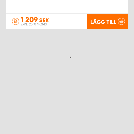
1 209
SEK
LÄGG TILL
EXKL. 25 % MOMS