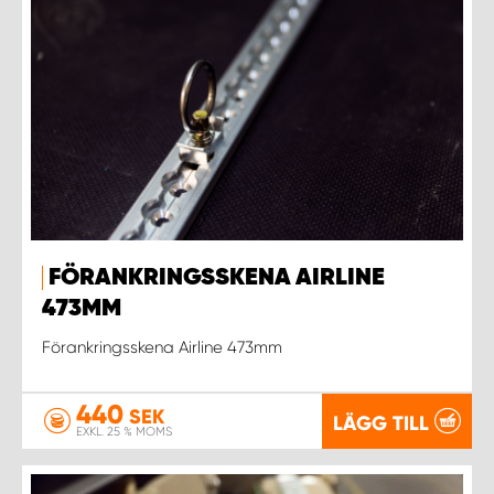
FÖRANKRINGSSKENA AIRLINE
473MM
Förankringsskena Airline 473mm
440
SEK
LÄGG TILL
EXKL. 25 % MOMS