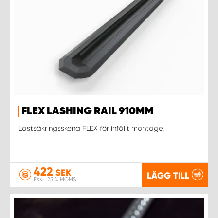
FLEX LASHING RAIL 910MM
Lastsäkringsskena FLEX för infällt montage.
422
SEK
LÄGG TILL
EXKL. 25 % MOMS