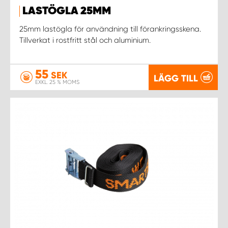
LASTÖGLA 25MM
WORK SYSTEM UPPSALA
25mm lastögla för användning till förankringsskena.
Tillverkat i rostfritt stål och aluminium.
WORK SYSTEM VARBERG
55
SEK
LÄGG TILL
WORK SYSTEM VÄRNAMO
EXKL. 25 % MOMS
WORK SYSTEM VÄSTERÅS
WORK SYSTEM VÄXJÖ
WORK SYSTEM ÖREBRO
WORK SYSTEM ÖSTERSUND