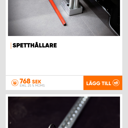
SPETTHÅLLARE
768
SEK
LÄGG TILL
EXKL. 25 % MOMS