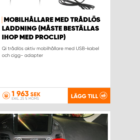
MOBILHÅLLARE MED TRÅDLÖS
LADDNING (MÅSTE BESTÄLLAS
IHOP MED PROCLIP)
Qi trådlös aktiv mobilhållare med USB-kabel
och cigg- adapter
1 963
SEK
LÄGG TILL
EXKL. 25 % MOMS