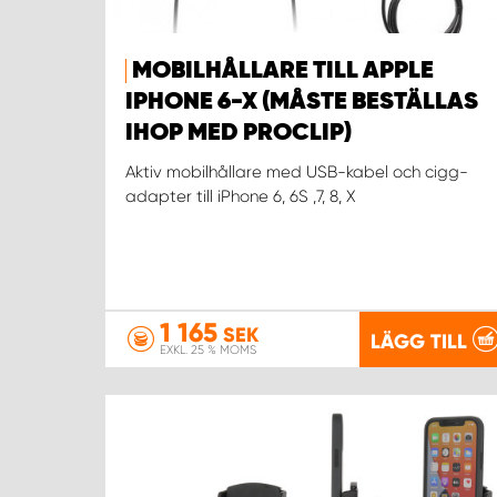
MOBILHÅLLARE TILL APPLE
IPHONE 6-X (MÅSTE BESTÄLLAS
IHOP MED PROCLIP)
Aktiv mobilhållare med USB-kabel och cigg-
adapter till iPhone 6, 6S ,7, 8, X
1 165
SEK
LÄGG TILL
EXKL. 25 % MOMS