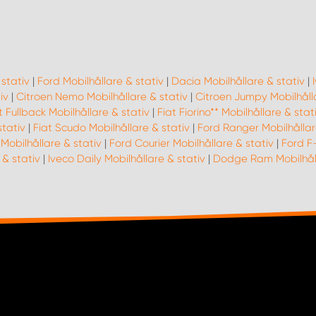
 stativ
|
Ford Mobilhållare & stativ
|
Dacia Mobilhållare & stativ
|
iv
|
Citroen Nemo Mobilhållare & stativ
|
Citroen Jumpy Mobilhålla
t Fullback Mobilhållare & stativ
|
Fiat Fiorino** Mobilhållare & stat
stativ
|
Fiat Scudo Mobilhållare & stativ
|
Ford Ranger Mobilhållar
obilhållare & stativ
|
Ford Courier Mobilhållare & stativ
|
Ford F-
 & stativ
|
Iveco Daily Mobilhållare & stativ
|
Dodge Ram Mobilhåll