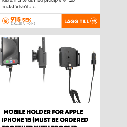
fäste, monteras med proclip eller t.ex.
nackstödshållare.
915
SEK
LÄGG TILL
EXKL. 25 % MOMS
MOBILE HOLDER FOR APPLE
IPHONE 15 (MUST BE ORDERED