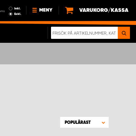
Inkl.
VARUKORG/KASSA
MENY
oms
Exkl.
NYHETER
OM OSS
HÅLLBARHET
KÖPVILLKOR
LEDIGA JOBB
ETT RIKTIGT KROCKTEST
POPULÄRAST