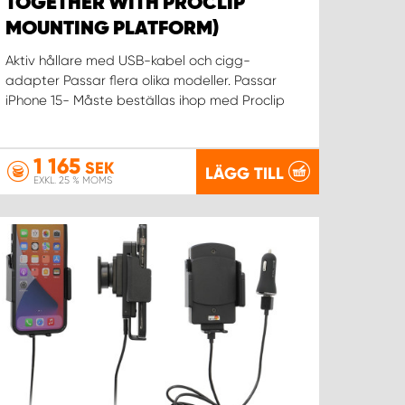
TOGETHER WITH PROCLIP
MOUNTING PLATFORM)
Aktiv hållare med USB-kabel och cigg-
adapter Passar flera olika modeller. Passar
iPhone 15- Måste beställas ihop med Proclip
1 165
SEK
LÄGG TILL
EXKL. 25 % MOMS