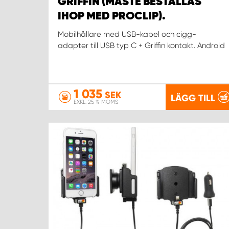
GRIFFIN (MÅSTE BESTÄLLAS
IHOP MED PROCLIP).
Mobilhållare med USB-kabel och cigg-
adapter till USB typ C + Griffin kontakt. Android
1 035
SEK
LÄGG TILL
EXKL. 25 % MOMS