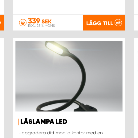
339
SEK
LÄGG TILL
EXKL. 25 % MOMS
LÄSLAMPA LED
Uppgradera ditt mobila kontor med en