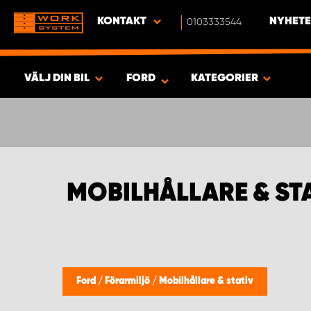
KONTAKT
0103333544
NYHETE
VÄLJ DIN BIL
FORD
KATEGORIER
SÖK & VISA RESULTAT -
787
PRODUKTER
MOBILHÅLLARE & ST
Ford
/
Förarmiljö
/
Mobilhållare & stativ