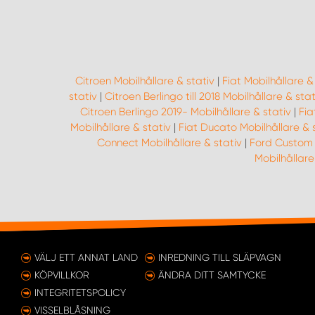
Citroen Mobilhållare & stativ
|
Fiat Mobilhållare &
stativ
|
Citroen Berlingo till 2018 Mobilhållare & stat
Citroen Berlingo 2019- Mobilhållare & stativ
|
Fia
Mobilhållare & stativ
|
Fiat Ducato Mobilhållare & 
Connect Mobilhållare & stativ
|
Ford Custom M
Mobilhållare
VÄLJ ETT ANNAT LAND
INREDNING TILL SLÄPVAGN
KÖPVILLKOR
ÄNDRA DITT SAMTYCKE
INTEGRITETSPOLICY
VISSELBLÅSNING