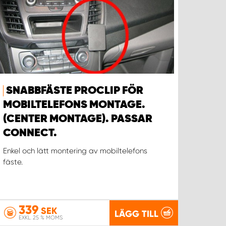
SNABBFÄSTE PROCLIP FÖR
MOBILTELEFONS MONTAGE.
(CENTER MONTAGE). PASSAR
CONNECT.
Enkel och lätt montering av mobiltelefons
fäste.
339
SEK
LÄGG TILL
EXKL. 25 % MOMS