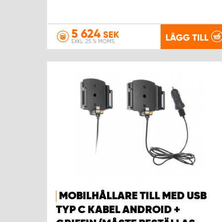
5 624
SEK
LÄGG TILL
EXKL. 25 % MOMS
MOBILHÅLLARE TILL MED USB
TYP C KABEL ANDROID +