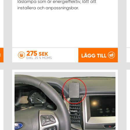
läslampa som är energieffektiv, lätt att
installera och anpassningsbar.
275
SEK
LÄGG TILL
EXKL. 25 % MOMS