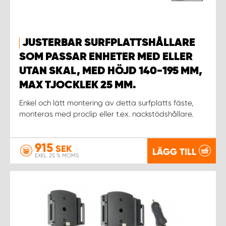
WORK SYSTEM UPPSALA
JUSTERBAR SURFPLATTSHÅLLARE
WORK SYSTEM VARBERG
SOM PASSAR ENHETER MED ELLER
UTAN SKAL, MED HÖJD 140-195 MM,
WORK SYSTEM VÄRNAMO
MAX TJOCKLEK 25 MM.
Enkel och lätt montering av detta surfplatts fäste,
WORK SYSTEM VÄSTERÅS
monteras med proclip eller t.ex. nackstödshållare.
WORK SYSTEM VÄXJÖ
915
SEK
LÄGG TILL
EXKL. 25 % MOMS
WORK SYSTEM ÖREBRO
WORK SYSTEM ÖSTERSUND