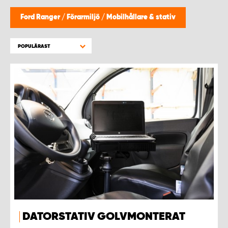
WORK SYSTEM HELSINGBORG
Ford Ranger
/
Förarmiljö
/
Mobilhållare & stativ
WORK SYSTEM JÖNKÖPING
POPULÄRAST
WORK SYSTEM KALMAR
WORK SYSTEM KARLSTAD
WORK SYSTEM KIRUNA
WORK SYSTEM KRISTIANSTAD
WORK SYSTEM LINKÖPING
WORK SYSTEM LULEÅ
DATORSTATIV GOLVMONTERAT