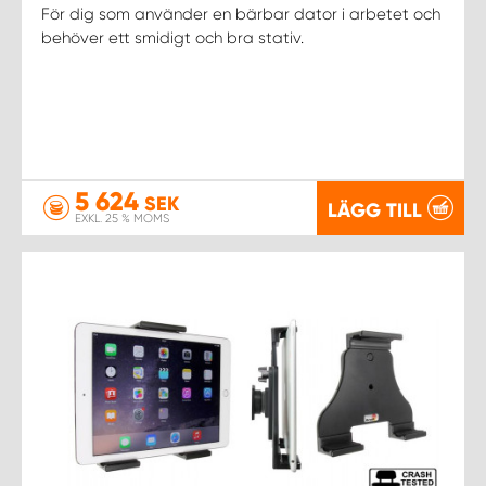
WORK SYSTEM NORRKÖPING
För dig som använder en bärbar dator i arbetet och
behöver ett smidigt och bra stativ.
WORK SYSTEM SKELLEFTEÅ
WORK SYSTEM SKÖVDE
WORK SYSTEM STAFFANSTORP
5 624
SEK
LÄGG TILL
EXKL. 25 % MOMS
WORK SYSTEM STOCKHOLM NORR
WORK SYSTEM STOCKHOLM SYD
WORK SYSTEM SUNDSVALL
WORK SYSTEM TRESTAD
WORK SYSTEM UMEÅ