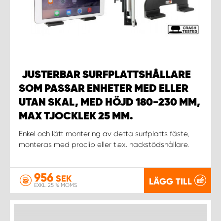
JUSTERBAR SURFPLATTSHÅLLARE
SOM PASSAR ENHETER MED ELLER
UTAN SKAL, MED HÖJD 180-230 MM,
MAX TJOCKLEK 25 MM.
Enkel och lätt montering av detta surfplatts fäste,
monteras med proclip eller t.ex. nackstödshållare.
956
SEK
LÄGG TILL
EXKL. 25 % MOMS