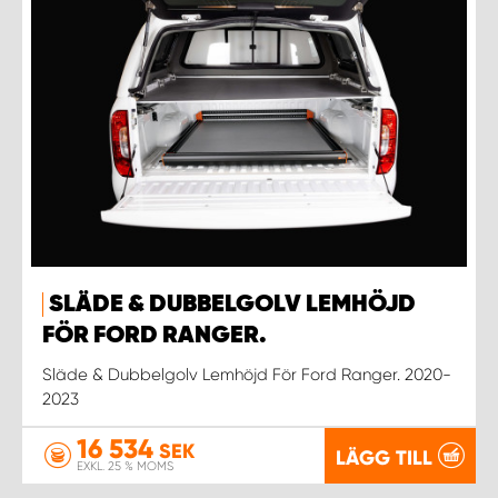
SLÄDE & DUBBELGOLV LEMHÖJD
FÖR FORD RANGER.
Släde & Dubbelgolv Lemhöjd För Ford Ranger. 2020-
2023
16 534
SEK
LÄGG TILL
EXKL. 25 % MOMS