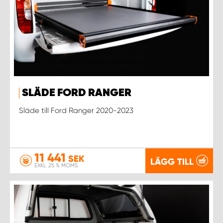
WORK SYSTEM UPPSALA
WORK SYSTEM VARBERG
WORK SYSTEM VÄRNAMO
SLÄDE FORD RANGER
WORK SYSTEM VÄSTERÅS
Släde till Ford Ranger 2020-2023
WORK SYSTEM VÄXJÖ
11 441
SEK
LÄGG TILL
WORK SYSTEM ÖREBRO
EXKL. 25 % MOMS
WORK SYSTEM ÖSTERSUND