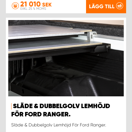
21 010
SEK
LÄGG TILL
EXKL. 25 % MOMS
SLÄDE & DUBBELGOLV LEMHÖJD
FÖR FORD RANGER.
Släde & Dubbelgolv Lemhöjd För Ford Ranger.