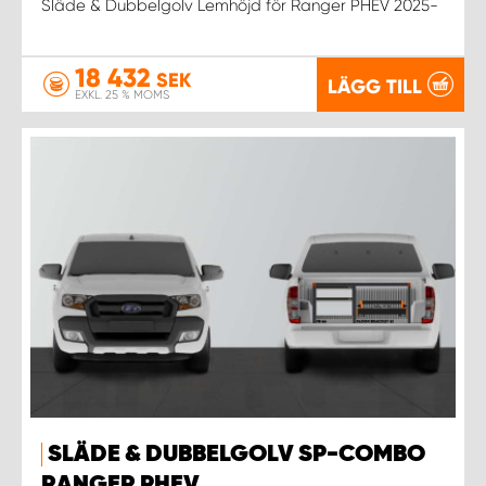
Släde & Dubbelgolv Lemhöjd för Ranger PHEV 2025-
18 432
SEK
LÄGG TILL
EXKL. 25 % MOMS
SLÄDE & DUBBELGOLV SP-COMBO
RANGER PHEV