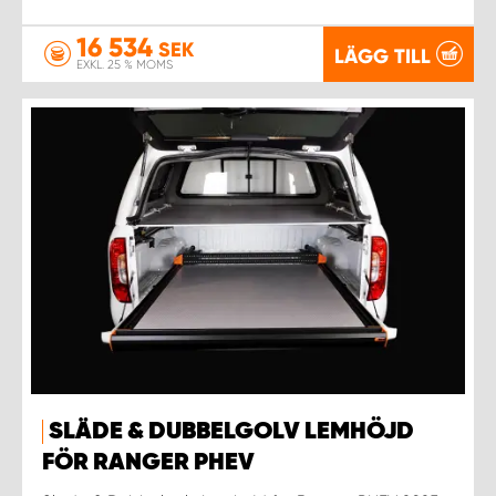
16 534
SEK
LÄGG TILL
EXKL. 25 % MOMS
SLÄDE & DUBBELGOLV LEMHÖJD
FÖR RANGER PHEV