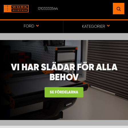
0103333544
HITTA EN ANLÄGGNING
NÄRA DIG
FORD
KATEGORIER
GÅ TILL KARTA
VI HAR SLÄDAR FÖR ALLA
WORK SYSTEM SVERIGE
BEHOV
WORK SYSTEM BORÅS
SE FÖRDELARNA
WORK SYSTEM FALUN
WORK SYSTEM GÖTEBORG ARÖD