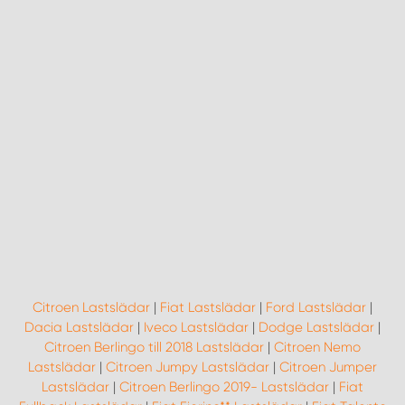
WORK SYSTEM NORRKÖPING
WORK SYSTEM SKELLEFTEÅ
WORK SYSTEM SKÖVDE
WORK SYSTEM STAFFANSTORP
WORK SYSTEM STOCKHOLM NORR
WORK SYSTEM STOCKHOLM SYD
WORK SYSTEM SUNDSVALL
Citroen Lastslädar
|
Fiat Lastslädar
|
Ford Lastslädar
|
Dacia Lastslädar
|
Iveco Lastslädar
|
Dodge Lastslädar
|
Citroen Berlingo till 2018 Lastslädar
|
Citroen Nemo
WORK SYSTEM TRESTAD
Lastslädar
|
Citroen Jumpy Lastslädar
|
Citroen Jumper
Lastslädar
|
Citroen Berlingo 2019- Lastslädar
|
Fiat
WORK SYSTEM UMEÅ