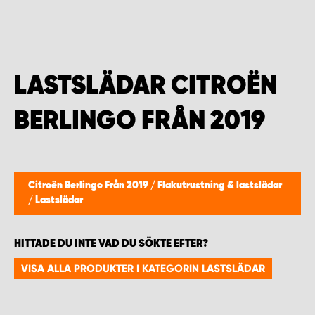
WORK SYSTEM HELSINGBORG
WORK SYSTEM JÖNKÖPING
LASTSLÄDAR CITROËN
WORK SYSTEM KALMAR
BERLINGO FRÅN 2019
WORK SYSTEM KARLSTAD
WORK SYSTEM KIRUNA
Citroën Berlingo Från 2019
/
Flakutrustning & lastslädar
WORK SYSTEM KRISTIANSTAD
/
Lastslädar
WORK SYSTEM LINKÖPING
HITTADE DU INTE VAD DU SÖKTE EFTER?
VISA ALLA PRODUKTER I KATEGORIN LASTSLÄDAR
WORK SYSTEM LULEÅ