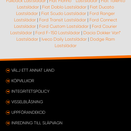
Fullback Lastslädar
|
Fiat Fiorino** Lastslädar
|
Fiat Talento
Lastslädar
|
Fiat Doblo Lastslädar
|
Fiat Ducato
Lastslädar
|
Fiat Scudo Lastslädar
|
Ford Ranger
WORK SYSTEM UPPSALA
Lastslädar
|
Ford Transit Lastslädar
|
Ford Connect
Lastslädar
|
Ford Custom Lastslädar
|
Ford Courier
WORK SYSTEM VARBERG
Lastslädar
|
Ford F-150 Lastslädar
|
Dacia Dokker Van*
Lastslädar
|
Iveco Daily Lastslädar
|
Dodge Ram
Lastslädar
WORK SYSTEM VÄRNAMO
WORK SYSTEM VÄSTERÅS
VÄLJ ETT ANNAT LAND
WORK SYSTEM VÄXJÖ
KÖPVILLKOR
INTEGRITETSPOLICY
WORK SYSTEM ÖREBRO
VISSELBLÅSNING
WORK SYSTEM ÖSTERSUND
UPPFÖRANDEKOD
INREDNING TILL SLÄPVAGN