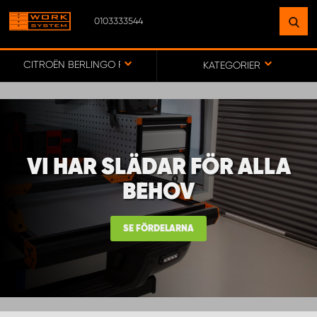
0103333544
HITTA EN ANLÄGGNING
NÄRA DIG
CITROËN BERLINGO FRÅN 2019
KATEGORIER
GÅ TILL KARTA
VI HAR SLÄDAR FÖR ALLA
WORK SYSTEM SVERIGE
BEHOV
WORK SYSTEM BORÅS
SE FÖRDELARNA
WORK SYSTEM FALUN
WORK SYSTEM GÖTEBORG ARÖD