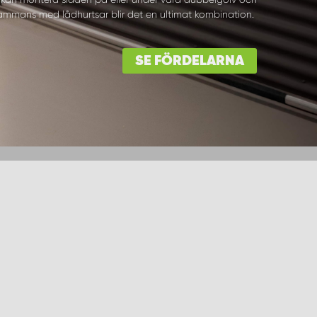
lsammans med lådhurtsar blir det en ultimat kombination.
SE FÖRDELARNA