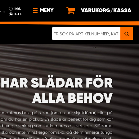
Inkl.
VARUKORG/KASSA
MENY
oms
Exkl.
NYHETER
OM OSS
HÅLLBARHET
KÖPVILLKOR
LEDIGA JOBB
 HAR SLÄDAR FÖR
ETT RIKTIGT KROCKTEST
ALLA BEHOV
e monteras bak, på sidan (om du har skjutdörrar) eller på
t om du har en pickup. En släde är perfekt för dig som kör
d tyngre verktyg som luftkompressor, svets etc. Slädarna
tiska och inte minst ergonomiska, då de minimerar tunga
Vi kan montera släden på eller under våra dubbelgolv och