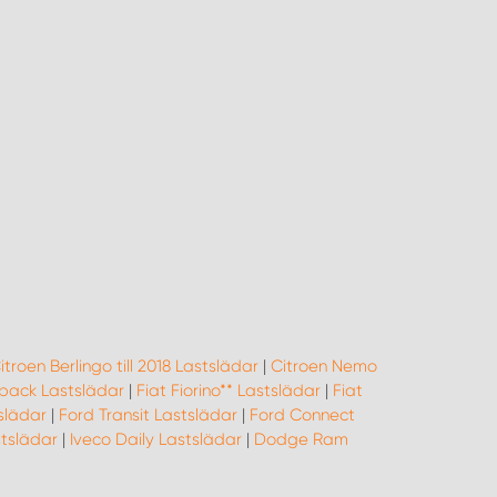
itroen Berlingo till 2018 Lastslädar
|
Citroen Nemo
llback Lastslädar
|
Fiat Fiorino** Lastslädar
|
Fiat
slädar
|
Ford Transit Lastslädar
|
Ford Connect
tslädar
|
Iveco Daily Lastslädar
|
Dodge Ram