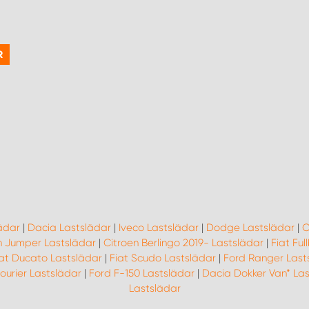
R
ädar
|
Dacia Lastslädar
|
Iveco Lastslädar
|
Dodge Lastslädar
|
C
n Jumper Lastslädar
|
Citroen Berlingo 2019- Lastslädar
|
Fiat Fu
iat Ducato Lastslädar
|
Fiat Scudo Lastslädar
|
Ford Ranger Last
ourier Lastslädar
|
Ford F-150 Lastslädar
|
Dacia Dokker Van* Las
Lastslädar