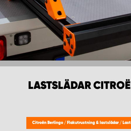
LASTSLÄDAR CITROË
Citroën Berlingo
/
Flakutrustning & lastslädar
/
Last