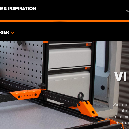
R & INSPIRATION
M
RIER
VI
Vår släd
flake
runt me
är prak
lyft. 