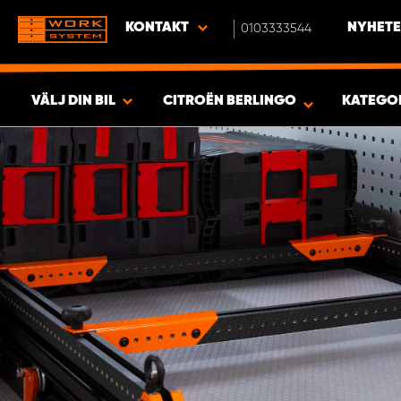
KONTAKT
0103333544
NYHETE
VÄLJ DIN BIL
CITROËN BERLINGO
KATEGO
SÖK & VISA RESULTAT -
394
PRODUKTER