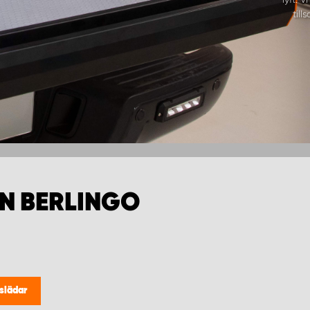
til
N BERLINGO
slädar