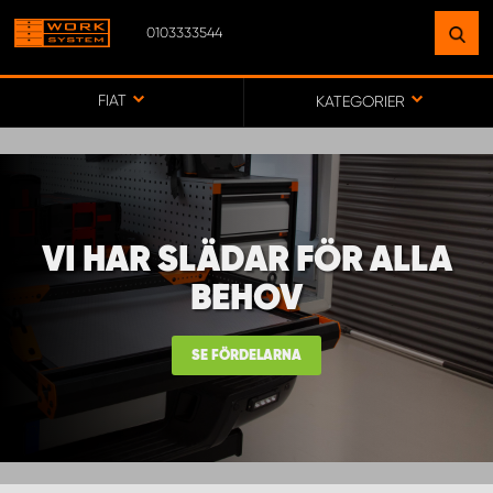
0103333544
HITTA EN ANLÄGGNING
NÄRA DIG
FIAT
KATEGORIER
GÅ TILL KARTA
VI HAR SLÄDAR FÖR ALLA
WORK SYSTEM SVERIGE
BEHOV
WORK SYSTEM BORÅS
SE FÖRDELARNA
WORK SYSTEM FALUN
WORK SYSTEM GÖTEBORG ARÖD