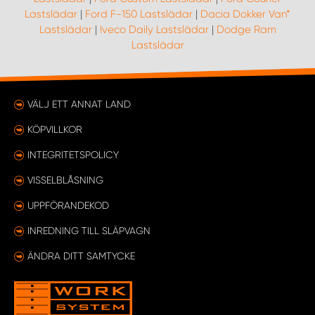
Lastslädar
|
Ford F-150 Lastslädar
|
Dacia Dokker Van*
Lastslädar
|
Iveco Daily Lastslädar
|
Dodge Ram
Lastslädar
VÄLJ ETT ANNAT LAND
KÖPVILLKOR
INTEGRITETSPOLICY
VISSELBLÅSNING
UPPFÖRANDEKOD
INREDNING TILL SLÄPVAGN
ÄNDRA DITT SAMTYCKE