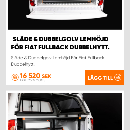
WORK SYSTEM UPPSALA
WORK SYSTEM VARBERG
SLÄDE & DUBBELGOLV LEMHÖJD
WORK SYSTEM VÄRNAMO
FÖR FIAT FULLBACK DUBBELHYTT.
Släde & Dubbelgolv Lemhöjd För Fiat Fullback
WORK SYSTEM VÄSTERÅS
Dubbelhytt.
16 520
SEK
LÄGG TILL
WORK SYSTEM VÄXJÖ
EXKL. 25 % MOMS
WORK SYSTEM ÖREBRO
WORK SYSTEM ÖSTERSUND