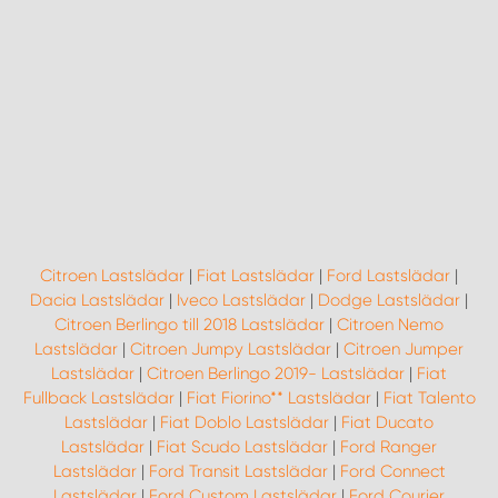
Citroen Lastslädar
|
Fiat Lastslädar
|
Ford Lastslädar
|
Dacia Lastslädar
|
Iveco Lastslädar
|
Dodge Lastslädar
|
Citroen Berlingo till 2018 Lastslädar
|
Citroen Nemo
Lastslädar
|
Citroen Jumpy Lastslädar
|
Citroen Jumper
Lastslädar
|
Citroen Berlingo 2019- Lastslädar
|
Fiat
Fullback Lastslädar
|
Fiat Fiorino** Lastslädar
|
Fiat Talento
Lastslädar
|
Fiat Doblo Lastslädar
|
Fiat Ducato
Lastslädar
|
Fiat Scudo Lastslädar
|
Ford Ranger
Lastslädar
|
Ford Transit Lastslädar
|
Ford Connect
Lastslädar
|
Ford Custom Lastslädar
|
Ford Courier