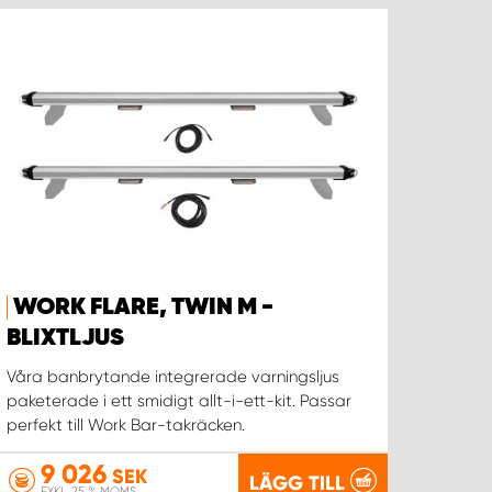
WORK FLARE, TWIN M -
BLIXTLJUS
Våra banbrytande integrerade varningsljus
paketerade i ett smidigt allt-i-ett-kit. Passar
perfekt till Work Bar-takräcken.
9 026
SEK
LÄGG TILL
EXKL. 25 % MOMS