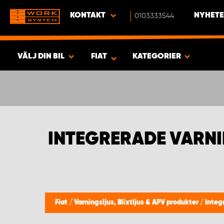
KONTAKT
0103333544
NYHETE
VÄLJ DIN BIL
FIAT
KATEGORIER
SÖK & VISA RESULTAT -
638
PRODUKTER
INTEGRERADE VARNI
Fiat
/
Varningsljus, Blixtljus & APV produkter
/
Integ