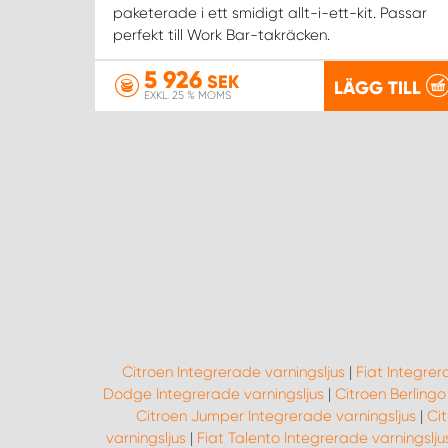
paketerade i ett smidigt allt-i-ett-kit. Passar
perfekt till Work Bar-takräcken.
5 926
SEK
LÄGG TILL
EXKL. 25 % MOMS
Citroen Integrerade varningsljus
|
Fiat Integrer
Dodge Integrerade varningsljus
|
Citroen Berlingo 
Citroen Jumper Integrerade varningsljus
|
Cit
varningsljus
|
Fiat Talento Integrerade varningslju