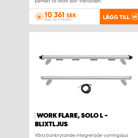
perfekt till Work Bar-takräcken.
10 361
SEK
LÄGG TILL
EXKL. 25 % MOMS
WORK FLARE, SOLO L -
BLIXTLJUS
Våra banbrytande integrerade varningsljus