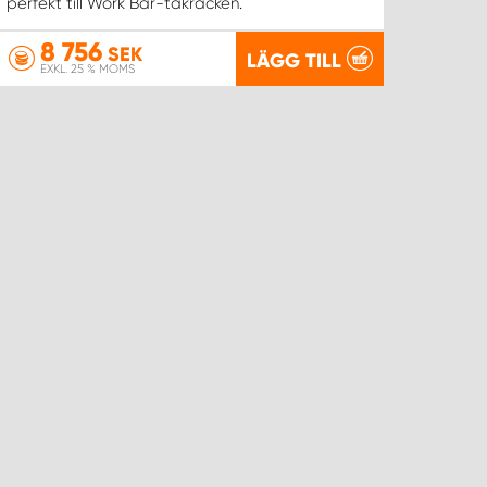
perfekt till Work Bar-takräcken.
8 756
SEK
LÄGG TILL
EXKL. 25 % MOMS