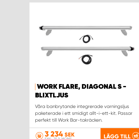
WORK FLARE, DIAGONAL S -
BLIXTLJUS
Våra banbrytande integrerade varningsljus
paketerade i ett smidigt allt-i-ett-kit. Passar
perfekt till Work Bar-takräcken.
3 234
SEK
LÄGG TILL
EXKL. 25 % MOMS