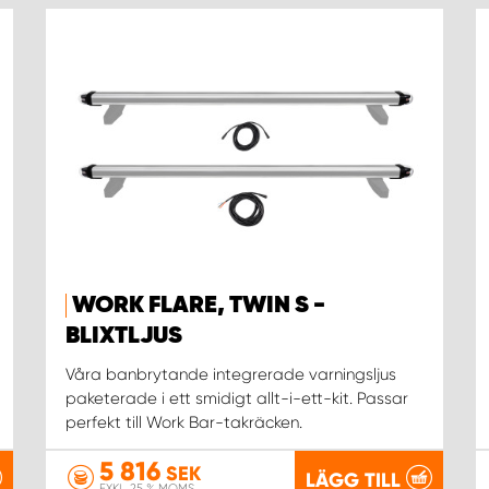
WORK FLARE, TWIN S -
BLIXTLJUS
Våra banbrytande integrerade varningsljus
paketerade i ett smidigt allt-i-ett-kit. Passar
perfekt till Work Bar-takräcken.
5 816
SEK
LÄGG TILL
EXKL. 25 % MOMS