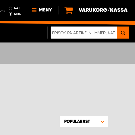
Inkl.
VARUKORG/KASSA
MENY
oms
Exkl.
NYHETER
OM OSS
HÅLLBARHET
KÖPVILLKOR
LEDIGA JOBB
ETT RIKTIGT KROCKTEST
POPULÄRAST