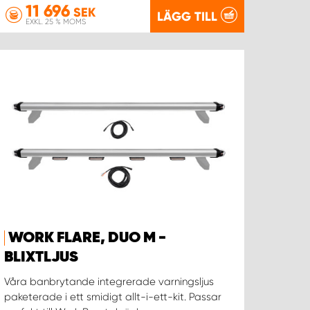
11 696
SEK
LÄGG TILL
EXKL. 25 % MOMS
WORK FLARE, DUO M -
BLIXTLJUS
Våra banbrytande integrerade varningsljus
paketerade i ett smidigt allt-i-ett-kit. Passar