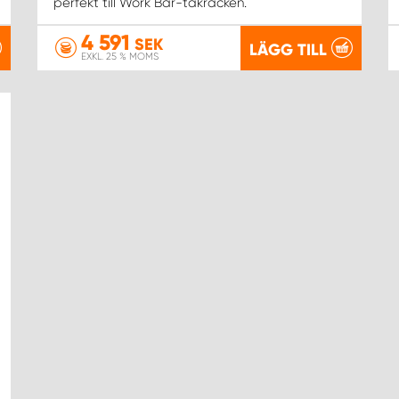
perfekt till Work Bar-takräcken.
4 591
SEK
LÄGG TILL
EXKL. 25 % MOMS