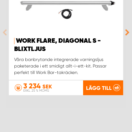
WORK FLARE, DIAGONAL S -
BLIXTLJUS
Våra banbrytande integrerade varningsljus
paketerade i ett smidigt allt-i-ett-kit. Passar
perfekt till Work Bar-takräcken.
3 234
SEK
LÄGG TILL
EXKL. 25 % MOMS