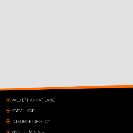
VÄLJ ETT ANNAT LAND
KÖPVILLKOR
INTEGRITETSPOLICY
VISSELBLÅSNING