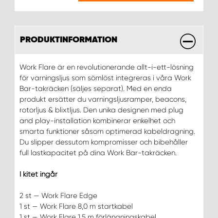
PRODUKTINFORMATION
Work Flare är en revolutionerande allt-i-ett-lösning
för varningsljus som sömlöst integreras i våra Work
Bar-takräcken (säljes separat). Med en enda
produkt ersätter du varningsljusramper, beacons,
rotorljus & blixtljus. Den unika designen med plug
and play-installation kombinerar enkelhet och
smarta funktioner såsom optimerad kabeldragning.
Du slipper dessutom kompromisser och bibehåller
full lastkapacitet på dina Work Bar-takräcken.
I kitet ingår
2 st — Work Flare Edge
1 st — Work Flare 8,0 m startkabel
1 st — Work Flare 1,5 m förlängningskabel