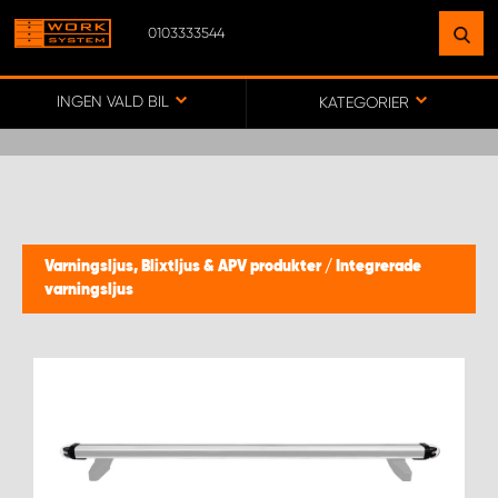
0103333544
HITTA EN ANLÄGGNING
NÄRA DIG
INGEN VALD BIL
KATEGORIER
GÅ TILL KARTA
WORK SYSTEM SVERIGE
Varningsljus, Blixtljus & APV produkter
/
Integrerade
varningsljus
WORK SYSTEM BORÅS
WORK SYSTEM FALUN
WORK SYSTEM GÖTEBORG ARÖD