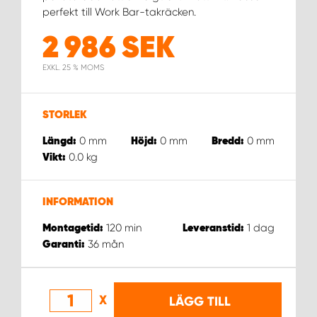
perfekt till Work Bar-takräcken.
WORK SYSTEM UPPSALA
2 986
SEK
EXKL. 25 % MOMS
WORK SYSTEM VARBERG
WORK SYSTEM VÄRNAMO
STORLEK
0
mm
0
mm
0
mm
Längd:
Höjd:
Bredd:
WORK SYSTEM VÄSTERÅS
0.0
kg
Vikt:
WORK SYSTEM VÄXJÖ
INFORMATION
120
min
1
dag
Montagetid:
Leveranstid:
WORK SYSTEM ÖREBRO
36
mån
Garanti:
WORK SYSTEM ÖSTERSUND
X
LÄGG TILL