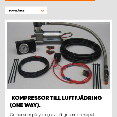
WORK SYSTEM HELSINGBORG
POPULÄRAST
WORK SYSTEM JÖNKÖPING
WORK SYSTEM KALMAR
WORK SYSTEM KARLSTAD
WORK SYSTEM KIRUNA
WORK SYSTEM KRISTIANSTAD
WORK SYSTEM LINKÖPING
KOMPRESSOR TILL LUFTFJÄDRING
WORK SYSTEM LULEÅ
(ONE WAY).
Gemensam påfyllning av luft genom en nippel.