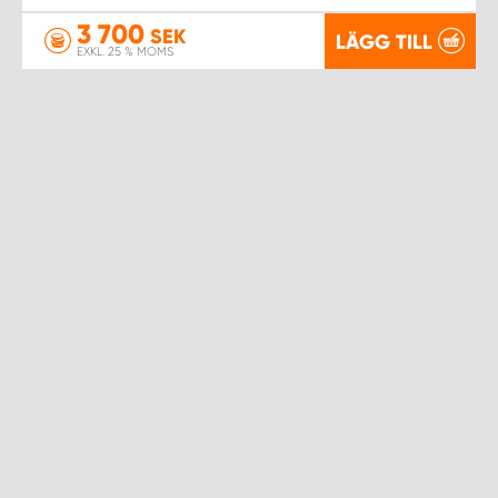
WORK SYSTEM NORRKÖPING
3 700
SEK
LÄGG TILL
EXKL. 25 % MOMS
WORK SYSTEM SKELLEFTEÅ
WORK SYSTEM SKÖVDE
WORK SYSTEM STAFFANSTORP
WORK SYSTEM STOCKHOLM NORR
WORK SYSTEM STOCKHOLM SYD
WORK SYSTEM SUNDSVALL
WORK SYSTEM TRESTAD
WORK SYSTEM UMEÅ