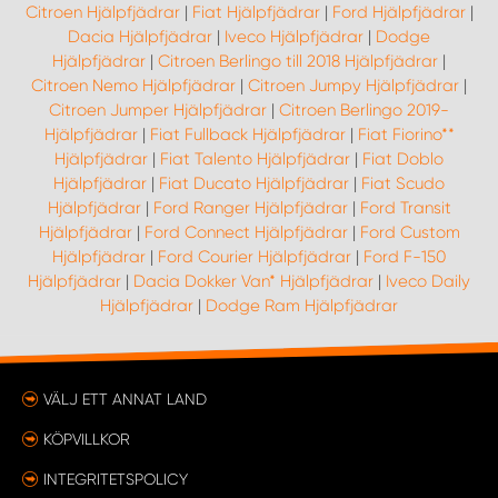
Citroen Hjälpfjädrar
|
Fiat Hjälpfjädrar
|
Ford Hjälpfjädrar
|
Dacia Hjälpfjädrar
|
Iveco Hjälpfjädrar
|
Dodge
WORK SYSTEM UPPSALA
Hjälpfjädrar
|
Citroen Berlingo till 2018 Hjälpfjädrar
|
Citroen Nemo Hjälpfjädrar
|
Citroen Jumpy Hjälpfjädrar
|
Citroen Jumper Hjälpfjädrar
|
Citroen Berlingo 2019-
WORK SYSTEM VARBERG
Hjälpfjädrar
|
Fiat Fullback Hjälpfjädrar
|
Fiat Fiorino**
Hjälpfjädrar
|
Fiat Talento Hjälpfjädrar
|
Fiat Doblo
WORK SYSTEM VÄRNAMO
Hjälpfjädrar
|
Fiat Ducato Hjälpfjädrar
|
Fiat Scudo
Hjälpfjädrar
|
Ford Ranger Hjälpfjädrar
|
Ford Transit
Hjälpfjädrar
|
Ford Connect Hjälpfjädrar
|
Ford Custom
WORK SYSTEM VÄSTERÅS
Hjälpfjädrar
|
Ford Courier Hjälpfjädrar
|
Ford F-150
Hjälpfjädrar
|
Dacia Dokker Van* Hjälpfjädrar
|
Iveco Daily
WORK SYSTEM VÄXJÖ
Hjälpfjädrar
|
Dodge Ram Hjälpfjädrar
WORK SYSTEM ÖREBRO
VÄLJ ETT ANNAT LAND
WORK SYSTEM ÖSTERSUND
KÖPVILLKOR
INTEGRITETSPOLICY