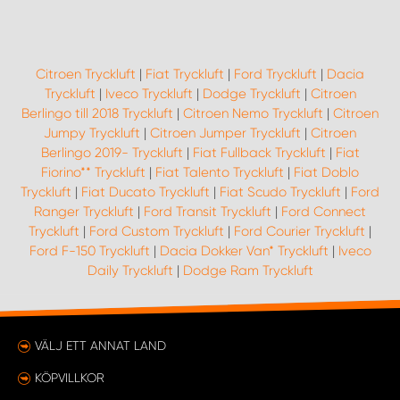
Citroen Tryckluft
|
Fiat Tryckluft
|
Ford Tryckluft
|
Dacia
Tryckluft
|
Iveco Tryckluft
|
Dodge Tryckluft
|
Citroen
Berlingo till 2018 Tryckluft
|
Citroen Nemo Tryckluft
|
Citroen
Jumpy Tryckluft
|
Citroen Jumper Tryckluft
|
Citroen
Berlingo 2019- Tryckluft
|
Fiat Fullback Tryckluft
|
Fiat
Fiorino** Tryckluft
|
Fiat Talento Tryckluft
|
Fiat Doblo
Tryckluft
|
Fiat Ducato Tryckluft
|
Fiat Scudo Tryckluft
|
Ford
Ranger Tryckluft
|
Ford Transit Tryckluft
|
Ford Connect
Tryckluft
|
Ford Custom Tryckluft
|
Ford Courier Tryckluft
|
Ford F-150 Tryckluft
|
Dacia Dokker Van* Tryckluft
|
Iveco
Daily Tryckluft
|
Dodge Ram Tryckluft
VÄLJ ETT ANNAT LAND
KÖPVILLKOR