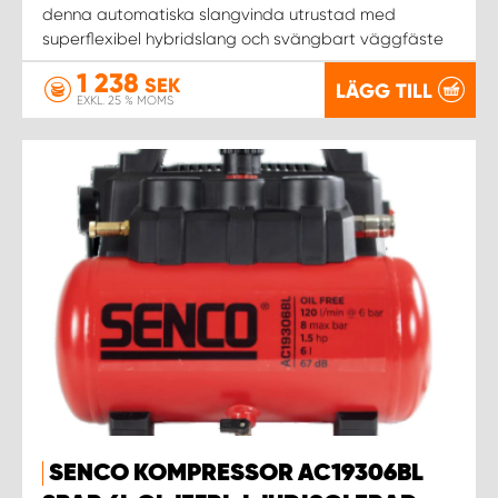
WORK SYSTEM NORRKÖPING
denna automatiska slangvinda utrustad med
superflexibel hybridslang och svängbart väggfäste
WORK SYSTEM SKELLEFTEÅ
1 238
SEK
LÄGG TILL
EXKL. 25 % MOMS
WORK SYSTEM SKÖVDE
WORK SYSTEM STAFFANSTORP
WORK SYSTEM STOCKHOLM NORR
WORK SYSTEM STOCKHOLM SYD
WORK SYSTEM SUNDSVALL
WORK SYSTEM TRESTAD
SENCO KOMPRESSOR AC19306BL
WORK SYSTEM UMEÅ