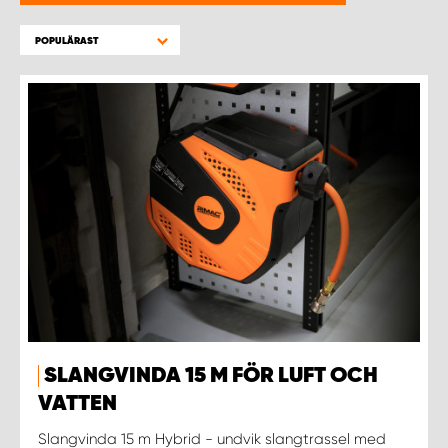
WORK SYSTEM HELSINGBORG
POPULÄRAST
WORK SYSTEM JÖNKÖPING
WORK SYSTEM KALMAR
WORK SYSTEM KARLSTAD
WORK SYSTEM KIRUNA
WORK SYSTEM KRISTIANSTAD
WORK SYSTEM LINKÖPING
SLANGVINDA 15 M FÖR LUFT OCH
WORK SYSTEM LULEÅ
VATTEN
Slangvinda 15 m Hybrid - undvik slangtrassel med