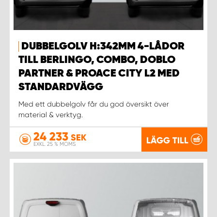
DUBBELGOLV H:342MM 4-LÅDOR
TILL BERLINGO, COMBO, DOBLO
PARTNER & PROACE CITY L2 MED
STANDARDVÄGG
Med ett dubbelgolv får du god översikt över
material & verktyg.
24 233
SEK
LÄGG TILL
EXKL. 25 % MOMS