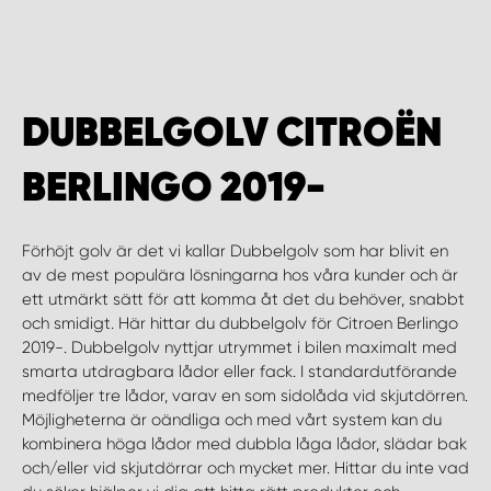
WORK SYSTEM HELSINGBORG
WORK SYSTEM JÖNKÖPING
DUBBELGOLV CITROËN
WORK SYSTEM KALMAR
BERLINGO 2019-
WORK SYSTEM KARLSTAD
Förhöjt golv är det vi kallar Dubbelgolv som har blivit en
WORK SYSTEM KIRUNA
av de mest populära lösningarna hos våra kunder och är
ett utmärkt sätt för att komma åt det du behöver, snabbt
WORK SYSTEM KRISTIANSTAD
och smidigt. Här hittar du dubbelgolv för Citroen Berlingo
2019-. Dubbelgolv nyttjar utrymmet i bilen maximalt med
smarta utdragbara lådor eller fack. I standardutförande
WORK SYSTEM LINKÖPING
medföljer tre lådor, varav en som sidolåda vid skjutdörren.
Möjligheterna är oändliga och med vårt system kan du
WORK SYSTEM LULEÅ
kombinera höga lådor med dubbla låga lådor, slädar bak
och/eller vid skjutdörrar och mycket mer. Hittar du inte vad