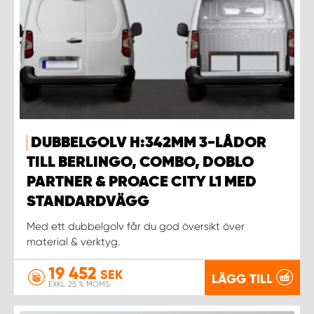
DUBBELGOLV H:342MM 3-LÅDOR
TILL BERLINGO, COMBO, DOBLO
PARTNER & PROACE CITY L1 MED
STANDARDVÄGG
Med ett dubbelgolv får du god översikt över
material & verktyg.
19 452
SEK
LÄGG TILL
EXKL. 25 % MOMS