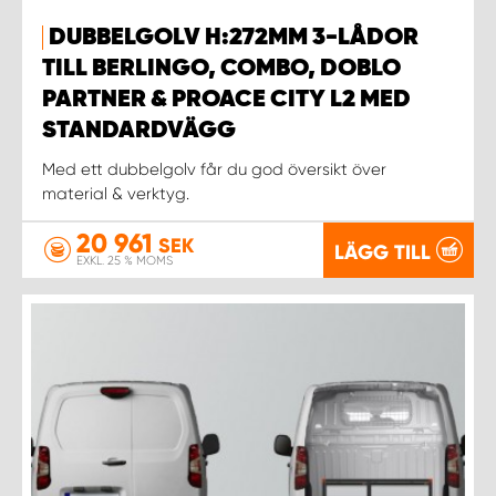
DUBBELGOLV H:272MM 3-LÅDOR
WORK SYSTEM UPPSALA
TILL BERLINGO, COMBO, DOBLO
PARTNER & PROACE CITY L2 MED
WORK SYSTEM VARBERG
STANDARDVÄGG
Med ett dubbelgolv får du god översikt över
WORK SYSTEM VÄRNAMO
material & verktyg.
WORK SYSTEM VÄSTERÅS
20 961
SEK
LÄGG TILL
EXKL. 25 % MOMS
WORK SYSTEM VÄXJÖ
WORK SYSTEM ÖREBRO
WORK SYSTEM ÖSTERSUND