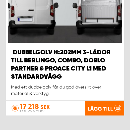
DUBBELGOLV H:202MM 3-LÅDOR
TILL BERLINGO, COMBO, DOBLO
PARTNER & PROACE CITY L1 MED
STANDARDVÄGG
Med ett dubbelgolv får du god översikt över
material & verktyg.
17 218
SEK
LÄGG TILL
EXKL. 25 % MOMS