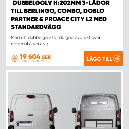
DUBBELGOLV H:202MM 3-LÅDOR
TILL BERLINGO, COMBO, DOBLO
PARTNER & PROACE CITY L2 MED
STANDARDVÄGG
Med ett dubbelgolv får du god översikt över
material & verktyg.
19 604
SEK
LÄGG TILL
EXKL. 25 % MOMS