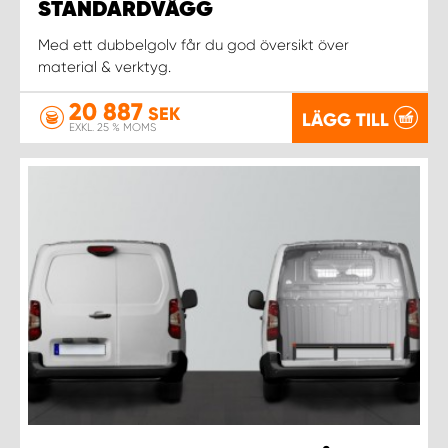
STANDARDVÄGG
Med ett dubbelgolv får du god översikt över
material & verktyg.
20 887
SEK
LÄGG TILL
EXKL. 25 % MOMS