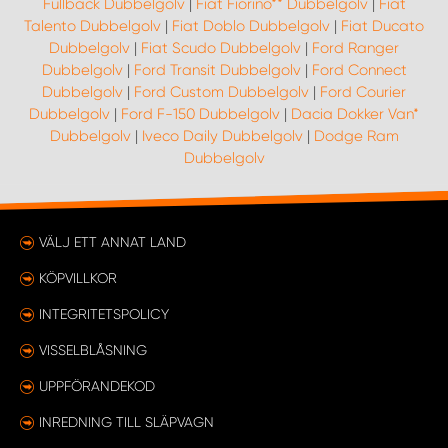
Fullback Dubbelgolv
|
Fiat Fiorino** Dubbelgolv
|
Fiat
Talento Dubbelgolv
|
Fiat Doblo Dubbelgolv
|
Fiat Ducato
Dubbelgolv
|
Fiat Scudo Dubbelgolv
|
Ford Ranger
Dubbelgolv
|
Ford Transit Dubbelgolv
|
Ford Connect
Dubbelgolv
|
Ford Custom Dubbelgolv
|
Ford Courier
Dubbelgolv
|
Ford F-150 Dubbelgolv
|
Dacia Dokker Van*
Dubbelgolv
|
Iveco Daily Dubbelgolv
|
Dodge Ram
Dubbelgolv
VÄLJ ETT ANNAT LAND
KÖPVILLKOR
INTEGRITETSPOLICY
VISSELBLÅSNING
UPPFÖRANDEKOD
INREDNING TILL SLÄPVAGN