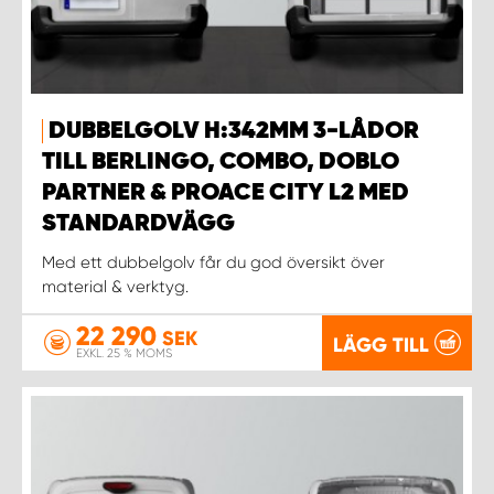
DUBBELGOLV H:342MM 3-LÅDOR
TILL BERLINGO, COMBO, DOBLO
PARTNER & PROACE CITY L2 MED
STANDARDVÄGG
Med ett dubbelgolv får du god översikt över
material & verktyg.
22 290
SEK
LÄGG TILL
EXKL. 25 % MOMS