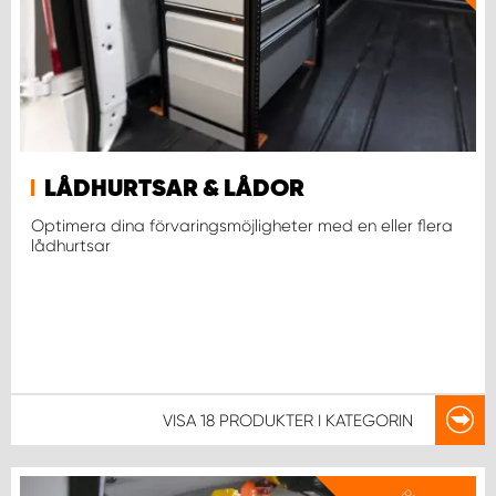
WORK SYSTEM NORRKÖPING
WORK SYSTEM SKELLEFTEÅ
WORK SYSTEM SKÖVDE
WORK SYSTEM STAFFANSTORP
LÅDHURTSAR & LÅDOR
Optimera dina förvaringsmöjligheter med en eller flera
lådhurtsar
WORK SYSTEM STOCKHOLM NORR
WORK SYSTEM STOCKHOLM SYD
WORK SYSTEM SUNDSVALL
VISA
18 PRODUKTER
I KATEGORIN
WORK SYSTEM TRESTAD
WORK SYSTEM UMEÅ