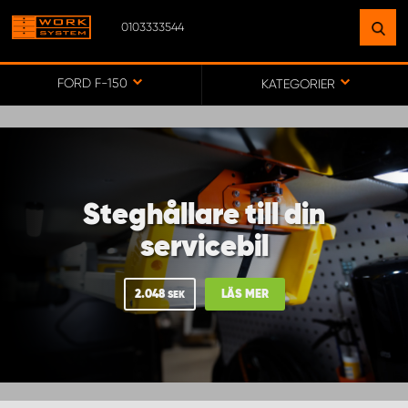
0103333544
HITTA EN ANLÄGGNING
NÄRA DIG
FORD F-150
KATEGORIER
GÅ TILL KARTA
Steghållare till din
WORK SYSTEM SVERIGE
servicebil
WORK SYSTEM BORÅS
2.048
LÄS MER
SEK
WORK SYSTEM FALUN
WORK SYSTEM GÖTEBORG ARÖD