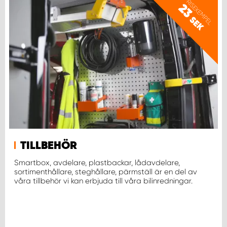
PRISEXEMPEL
23
SEK
WORK SYSTEM UPPSALA
WORK SYSTEM VARBERG
WORK SYSTEM VÄRNAMO
WORK SYSTEM VÄSTERÅS
WORK SYSTEM VÄXJÖ
TILLBEHÖR
Smartbox, avdelare, plastbackar, lådavdelare,
WORK SYSTEM ÖREBRO
sortimenthållare, steghållare, pärmställ är en del av
våra tillbehör vi kan erbjuda till våra bilinredningar.
WORK SYSTEM ÖSTERSUND