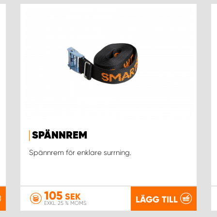
SPÄNNREM
Spännrem för enklare surrning.
105
SEK
LÄGG TILL
EXKL. 25 % MOMS