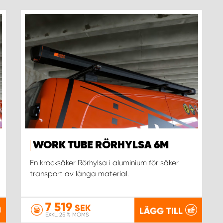
WORK TUBE RÖRHYLSA 6M
En krocksäker Rörhylsa i aluminium för säker
transport av långa material.
7 519
SEK
LÄGG TILL
EXKL. 25 % MOMS