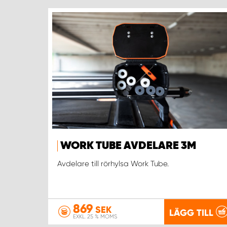
WORK TUBE AVDELARE 3M
Avdelare till rörhylsa Work Tube.
869
SEK
LÄGG TILL
EXKL. 25 % MOMS