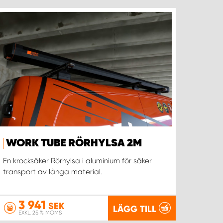
WORK TUBE RÖRHYLSA 2M
En krocksäker Rörhylsa i aluminium för säker
transport av långa material.
3 941
SEK
LÄGG TILL
EXKL. 25 % MOMS