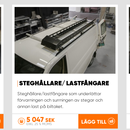
STEGHÅLLARE/ LASTFÅNGARE
Steghållare/lastfångare som underlättar
förvarningen och surrningen av stegar och
annan last på biltaket.
5 047
SEK
LÄGG TILL
EXKL. 25 % MOMS