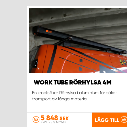
WORK TUBE RÖRHYLSA 4M
En krocksäker Rörhylsa i aluminium för säker
transport av långa material.
5 848
SEK
LÄGG TILL
EXKL. 25 % MOMS