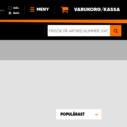
Inkl.
VARUKORG/KASSA
MENY
oms
Exkl.
NYHETER
OM OSS
HÅLLBARHET
KÖPVILLKOR
LEDIGA JOBB
ETT RIKTIGT KROCKTEST
POPULÄRAST