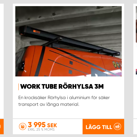
WORK TUBE RÖRHYLSA 3M
En krocksäker Rörhylsa i aluminium för säker
transport av långa material.
3 995
SEK
LÄGG TILL
EXKL. 25 % MOMS