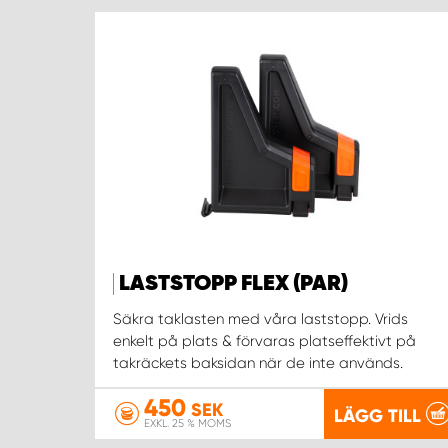
LASTSTOPP FLEX (PAR)
Säkra taklasten med våra laststopp. Vrids
enkelt på plats & förvaras platseffektivt på
takräckets baksidan när de inte används.
450
SEK
LÄGG TILL
EXKL. 25 % MOMS