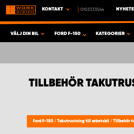
KONTAKT
0103333544
NYHETE
VÄLJ DIN BIL
FORD F-150
KATEGORIER
SÖK & VISA RESULTAT -
366
PRODUKTER
TILLBEHÖR TAKUTRU
Ford F-150
/
Takutrustning till arbetsbil
/
Tillbehör 