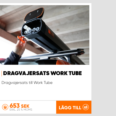
DRAGVAJERSATS WORK TUBE
Dragvajersats till Work Tube
653
SEK
LÄGG TILL
EXKL. 25 % MOMS