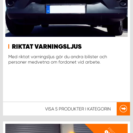
WORK SYSTEM UPPSALA
WORK SYSTEM VARBERG
RIKTAT VARNINGSLJUS
WORK SYSTEM VÄRNAMO
Med riktat varningsljus gör du andra bilister och
personer medvetna om fordonet vid arbete.
WORK SYSTEM VÄSTERÅS
WORK SYSTEM VÄXJÖ
WORK SYSTEM ÖREBRO
VISA
5 PRODUKTER
I KATEGORIN
WORK SYSTEM ÖSTERSUND