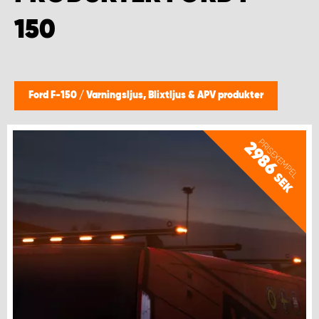
WORK SYSTEM HELSINGBORG
150
WORK SYSTEM JÖNKÖPING
WORK SYSTEM KALMAR
Ford F-150
/
Varningsljus, Blixtljus & APV produkter
WORK SYSTEM KARLSTAD
PRISEXEMPEL
2986
WORK SYSTEM KIRUNA
SEK
WORK SYSTEM KRISTIANSTAD
WORK SYSTEM LINKÖPING
WORK SYSTEM LULEÅ