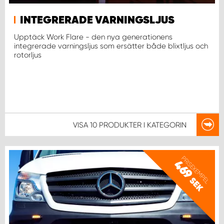
WORK SYSTEM NORRKÖPING
INTEGRERADE VARNINGSLJUS
WORK SYSTEM SKELLEFTEÅ
Upptäck Work Flare - den nya generationens
integrerade varningsljus som ersätter både blixtljus och
rotorljus
WORK SYSTEM SKÖVDE
WORK SYSTEM STAFFANSTORP
WORK SYSTEM STOCKHOLM NORR
VISA
10 PRODUKTER
I KATEGORIN
WORK SYSTEM STOCKHOLM SYD
PRISEXEMPEL
469
WORK SYSTEM SUNDSVALL
SEK
WORK SYSTEM TRESTAD
WORK SYSTEM UMEÅ