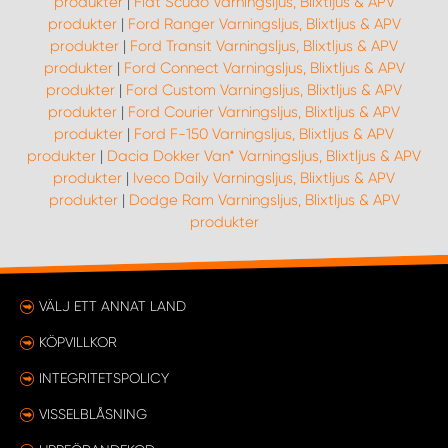
produkter
|
Fiat Scudo Varningsljus, Blixtljus & APV
produkter
|
Ford Ranger Varningsljus, Blixtljus & APV
produkter
|
Ford Transit Varningsljus, Blixtljus & APV
produkter
|
Ford Connect Varningsljus, Blixtljus & APV
produkter
|
Ford Custom Varningsljus, Blixtljus & APV
produkter
|
Ford Courier Varningsljus, Blixtljus & APV
produkter
|
Ford F-150 Varningsljus, Blixtljus & APV
produkter
|
Dacia Dokker Van* Varningsljus, Blixtljus & APV
produkter
|
Iveco Daily Varningsljus, Blixtljus & APV
produkter
|
Dodge Ram Varningsljus, Blixtljus & APV
produkter
VÄLJ ETT ANNAT LAND
KÖPVILLKOR
INTEGRITETSPOLICY
VISSELBLÅSNING