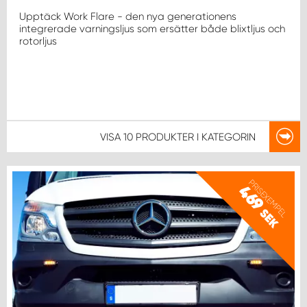
WORK SYSTEM NORRKÖPING
Upptäck Work Flare - den nya generationens
integrerade varningsljus som ersätter både blixtljus och
WORK SYSTEM SKELLEFTEÅ
rotorljus
WORK SYSTEM SKÖVDE
WORK SYSTEM STAFFANSTORP
VISA
10 PRODUKTER
I KATEGORIN
WORK SYSTEM STOCKHOLM NORR
PRISEXEMPEL
469
WORK SYSTEM STOCKHOLM SYD
SEK
WORK SYSTEM SUNDSVALL
WORK SYSTEM TRESTAD
WORK SYSTEM UMEÅ