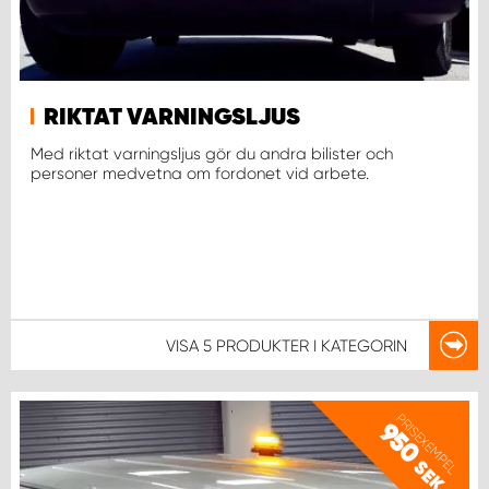
WORK SYSTEM UPPSALA
WORK SYSTEM VARBERG
RIKTAT VARNINGSLJUS
Med riktat varningsljus gör du andra bilister och
personer medvetna om fordonet vid arbete.
WORK SYSTEM VÄRNAMO
WORK SYSTEM VÄSTERÅS
WORK SYSTEM VÄXJÖ
VISA
5 PRODUKTER
I KATEGORIN
WORK SYSTEM ÖREBRO
WORK SYSTEM ÖSTERSUND
PRISEXEMPEL
950
SEK