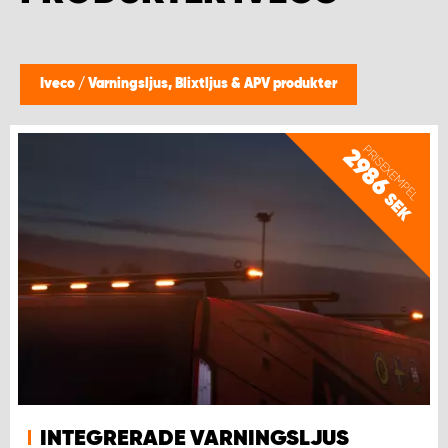
WORK SYSTEM HELSINGBORG
WORK SYSTEM JÖNKÖPING
Iveco
/
Varningsljus, Blixtljus & APV produkter
WORK SYSTEM KALMAR
PRISEXEMPEL
2986
WORK SYSTEM KARLSTAD
SEK
WORK SYSTEM KIRUNA
WORK SYSTEM KRISTIANSTAD
WORK SYSTEM LINKÖPING
WORK SYSTEM LULEÅ
INTEGRERADE VARNINGSLJUS