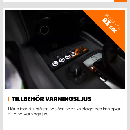
PRISEXEMPEL
83
SEK
TILLBEHÖR VARNINGSLJUS
Här hittar du infästningslösningar, kablage och knappar
till dina varningsljus.