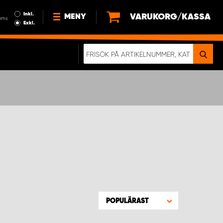
Inkl.
VARUKORG/KASSA
MENY
oms
Exkl.
NYHETER
OM OSS
HÅLLBARHET
KÖPVILLKOR
LEDIGA JOBB
ETT RIKTIGT KROCKTEST
POPULÄRAST