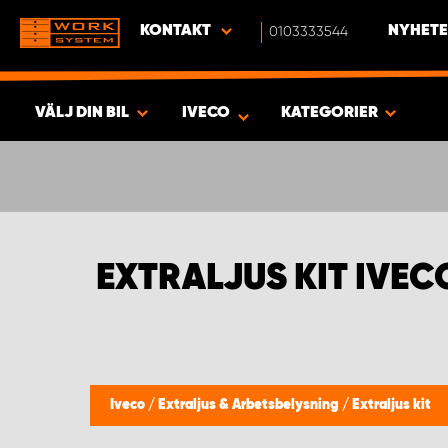
KONTAKT
0103333544
NYHETE
VÄLJ DIN BIL
IVECO
KATEGORIER
SÖK & VISA RESULTAT -
414
PRODUKTER
EXTRALJUS KIT IVEC
Iveco
/
Extraljus & Arbetsbelysning
/
Extraljus kit