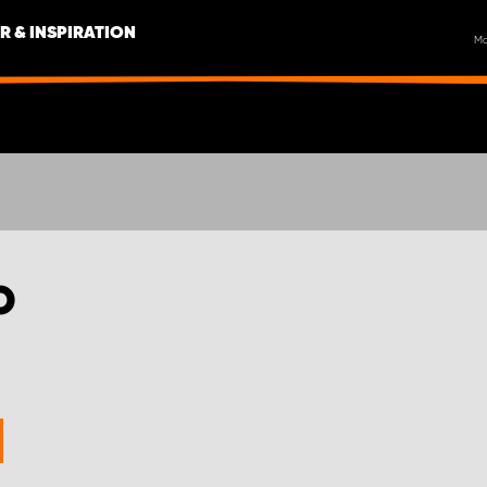
R & INSPIRATION
M
O