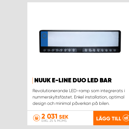
NUUK E-LINE DUO LED BAR
Revolutionerande LED-ramp som integrerats i
nummerskyltsfästet. Enkel installation, optimal
design och minimal påverkan på bilen.
2 031
SEK
LÄGG TILL
EXKL. 25 % MOMS