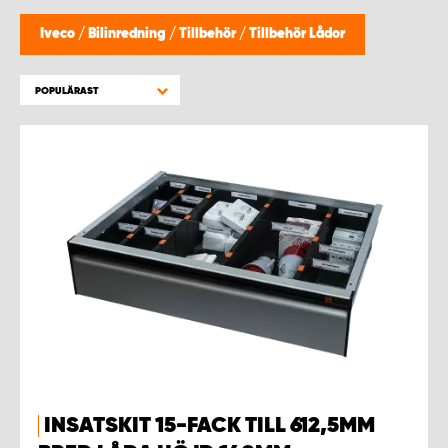
WORK SYSTEM HELSINGBORG
Iveco
/
Bilinredning
/
Tillbehör
/
Tillbehör Lådor
WORK SYSTEM JÖNKÖPING
POPULÄRAST
WORK SYSTEM KALMAR
WORK SYSTEM KARLSTAD
WORK SYSTEM KIRUNA
WORK SYSTEM KRISTIANSTAD
WORK SYSTEM LINKÖPING
WORK SYSTEM LULEÅ
INSATSKIT 15-FACK TILL 612,5MM