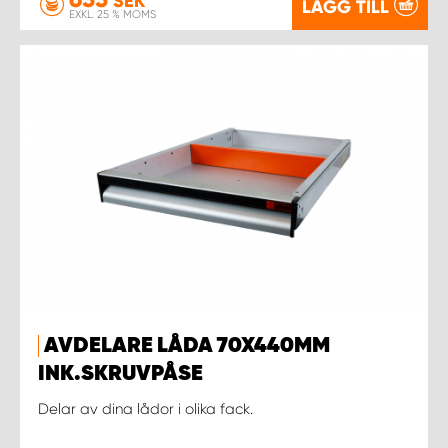
SEK
LÄGG TILL
EXKL. 25 % MOMS
AVDELARE LÅDA 70X440MM
INK.SKRUVPÅSE
Delar av dina lådor i olika fack.