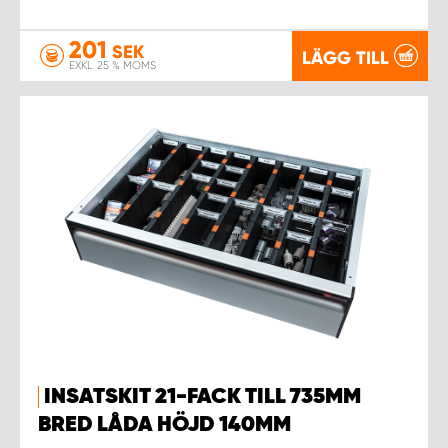
201
SEK
LÄGG TILL
EXKL. 25 % MOMS
INSATSKIT 21-FACK TILL 735MM
BRED LÅDA HÖJD 140MM