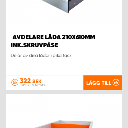
AVDELARE LÅDA 210X610MM
INK.SKRUVPÅSE
Delar av dina lådor i olika fack.
322
SEK
LÄGG TILL
EXKL. 25 % MOMS