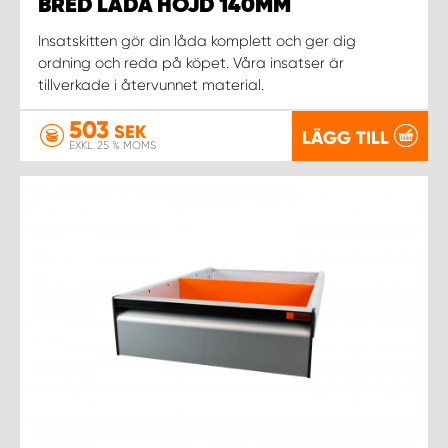
WORK SYSTEM NORRKÖPING
BRED LÅDA HÖJD 140MM
Insatskitten gör din låda komplett och ger dig
WORK SYSTEM SKELLEFTEÅ
ordning och reda på köpet. Våra insatser är
tillverkade i återvunnet material.
WORK SYSTEM SKÖVDE
503
SEK
LÄGG TILL
EXKL. 25 % MOMS
WORK SYSTEM STAFFANSTORP
WORK SYSTEM STOCKHOLM NORR
WORK SYSTEM STOCKHOLM SYD
WORK SYSTEM SUNDSVALL
WORK SYSTEM TRESTAD
WORK SYSTEM UMEÅ