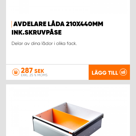
AVDELARE LÅDA 210X440MM
INK.SKRUVPÅSE
Delar av dina lådor i olika fack.
287
SEK
LÄGG TILL
EXKL. 25 % MOMS