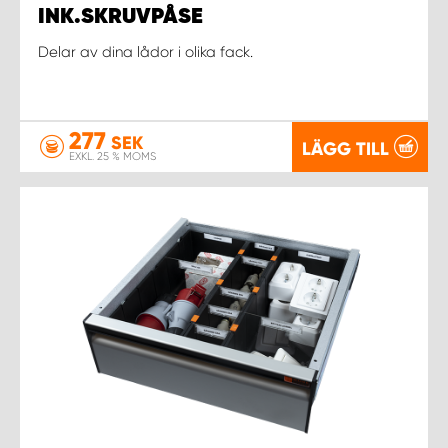
INK.SKRUVPÅSE
Delar av dina lådor i olika fack.
277
SEK
LÄGG TILL
EXKL. 25 % MOMS