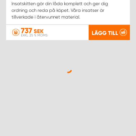
Insatskitten gör din låda komplett och ger dig
ordning och reda på köpet. Våra insatser är
tillverkade i återvunnet material.
737
SEK
LÄGG TILL
EXKL. 25 % MOMS