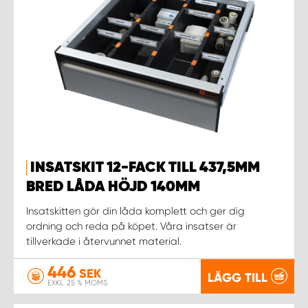
INSATSKIT 12-FACK TILL 437,5MM
BRED LÅDA HÖJD 140MM
Insatskitten gör din låda komplett och ger dig
ordning och reda på köpet. Våra insatser är
tillverkade i återvunnet material.
446
SEK
LÄGG TILL
EXKL. 25 % MOMS