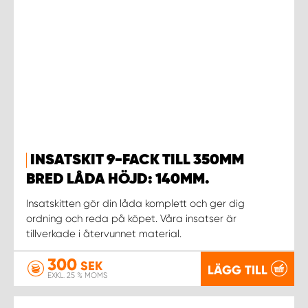
INSATSKIT 9-FACK TILL 350MM
BRED LÅDA HÖJD: 140MM.
Insatskitten gör din låda komplett och ger dig
ordning och reda på köpet. Våra insatser är
tillverkade i återvunnet material.
300
SEK
LÄGG TILL
EXKL. 25 % MOMS