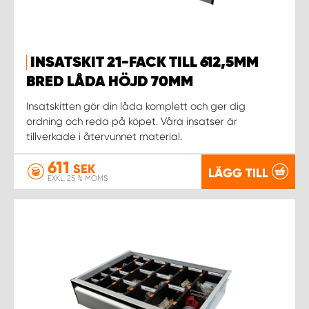
INSATSKIT 21-FACK TILL 612,5MM
BRED LÅDA HÖJD 70MM
Insatskitten gör din låda komplett och ger dig
ordning och reda på köpet. Våra insatser är
tillverkade i återvunnet material.
611
SEK
LÄGG TILL
EXKL. 25 % MOMS