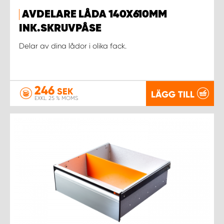
AVDELARE LÅDA 140X610MM
WORK SYSTEM UPPSALA
INK.SKRUVPÅSE
Delar av dina lådor i olika fack.
WORK SYSTEM VARBERG
WORK SYSTEM VÄRNAMO
246
SEK
LÄGG TILL
EXKL. 25 % MOMS
WORK SYSTEM VÄSTERÅS
WORK SYSTEM VÄXJÖ
WORK SYSTEM ÖREBRO
WORK SYSTEM ÖSTERSUND