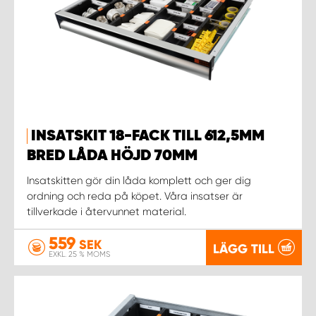
INSATSKIT 18-FACK TILL 612,5MM
BRED LÅDA HÖJD 70MM
Insatskitten gör din låda komplett och ger dig
ordning och reda på köpet. Våra insatser är
tillverkade i återvunnet material.
559
SEK
LÄGG TILL
EXKL. 25 % MOMS