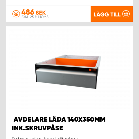
486
SEK
LÄGG TILL
EXKL. 25 % MOMS
AVDELARE LÅDA 140X350MM
INK.SKRUVPÅSE