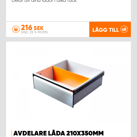
Delar av dina lådor i olika fack.
216
SEK
LÄGG TILL
EXKL. 25 % MOMS
AVDELARE LÅDA 210X350MM