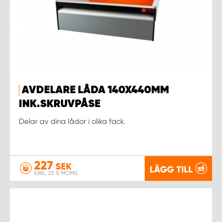
AVDELARE LÅDA 140X440MM
INK.SKRUVPÅSE
Delar av dina lådor i olika fack.
227
SEK
LÄGG TILL
EXKL. 25 % MOMS