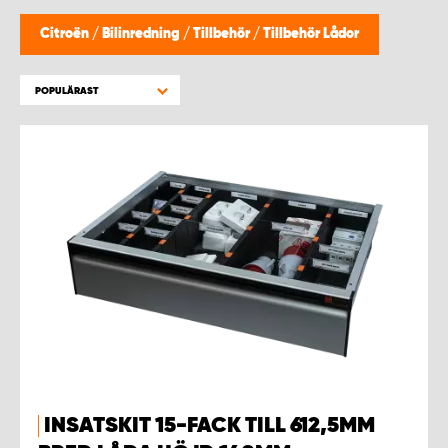
WORK SYSTEM HELSINGBORG
Citroën
/
Bilinredning
/
Tillbehör
/
Tillbehör Lådor
WORK SYSTEM JÖNKÖPING
POPULÄRAST
WORK SYSTEM KALMAR
WORK SYSTEM KARLSTAD
WORK SYSTEM KIRUNA
WORK SYSTEM KRISTIANSTAD
WORK SYSTEM LINKÖPING
WORK SYSTEM LULEÅ
INSATSKIT 15-FACK TILL 612,5MM