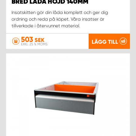
WORK SYSTEM NORRKÖPING
BRED LÅDA HÖJD 140MM
Insatskitten gör din låda komplett och ger dig
WORK SYSTEM SKELLEFTEÅ
ordning och reda på köpet. Våra insatser är
tillverkade i återvunnet material.
WORK SYSTEM SKÖVDE
503
SEK
LÄGG TILL
EXKL. 25 % MOMS
WORK SYSTEM STAFFANSTORP
WORK SYSTEM STOCKHOLM NORR
WORK SYSTEM STOCKHOLM SYD
WORK SYSTEM SUNDSVALL
WORK SYSTEM TRESTAD
WORK SYSTEM UMEÅ