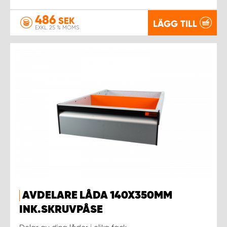
486
SEK
LÄGG TILL
EXKL. 25 % MOMS
AVDELARE LÅDA 140X350MM
INK.SKRUVPÅSE