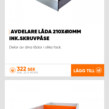
AVDELARE LÅDA 210X610MM
INK.SKRUVPÅSE
Delar av dina lådor i olika fack.
322
SEK
LÄGG TILL
EXKL. 25 % MOMS