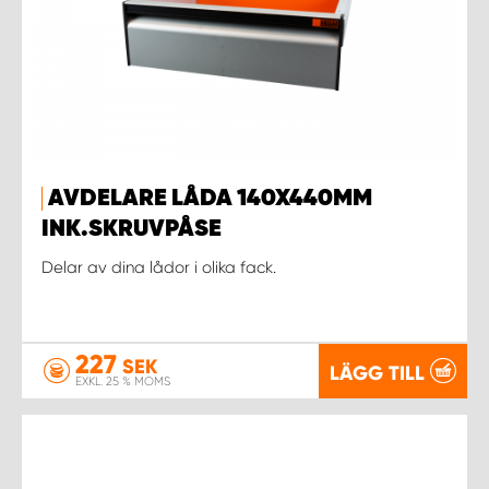
AVDELARE LÅDA 140X440MM
INK.SKRUVPÅSE
Delar av dina lådor i olika fack.
227
SEK
LÄGG TILL
EXKL. 25 % MOMS