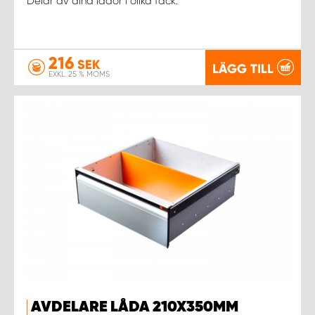
Delar av dina lådor i olika fack.
216
SEK
LÄGG TILL
EXKL. 25 % MOMS
AVDELARE LÅDA 210X350MM