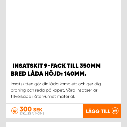
INSATSKIT 9-FACK TILL 350MM
BRED LÅDA HÖJD: 140MM.
Insatskitten gör din låda komplett och ger dig
ordning och reda på köpet. Våra insatser är
tillverkade i återvunnet material.
300
SEK
LÄGG TILL
EXKL. 25 % MOMS