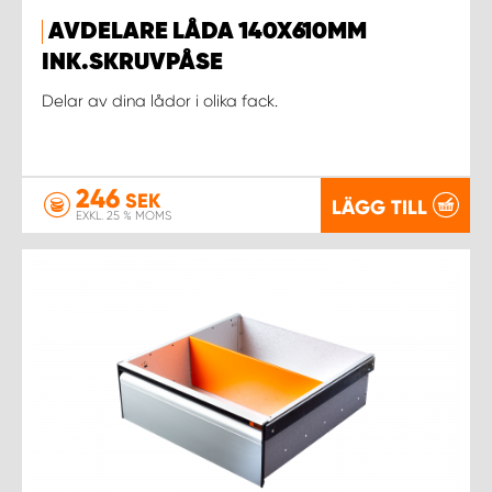
AVDELARE LÅDA 140X610MM
WORK SYSTEM UPPSALA
INK.SKRUVPÅSE
Delar av dina lådor i olika fack.
WORK SYSTEM VARBERG
WORK SYSTEM VÄRNAMO
246
SEK
LÄGG TILL
EXKL. 25 % MOMS
WORK SYSTEM VÄSTERÅS
WORK SYSTEM VÄXJÖ
WORK SYSTEM ÖREBRO
WORK SYSTEM ÖSTERSUND