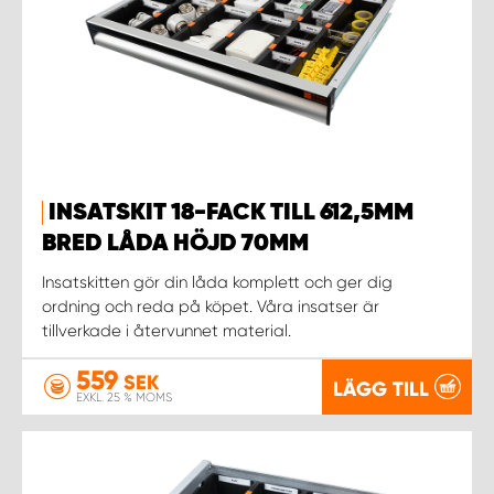
INSATSKIT 18-FACK TILL 612,5MM
BRED LÅDA HÖJD 70MM
Insatskitten gör din låda komplett och ger dig
ordning och reda på köpet. Våra insatser är
tillverkade i återvunnet material.
559
SEK
LÄGG TILL
EXKL. 25 % MOMS