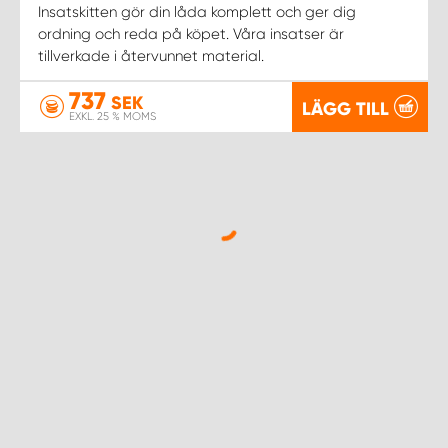
Insatskitten gör din låda komplett och ger dig
ordning och reda på köpet. Våra insatser är
tillverkade i återvunnet material.
737
SEK
LÄGG TILL
EXKL. 25 % MOMS