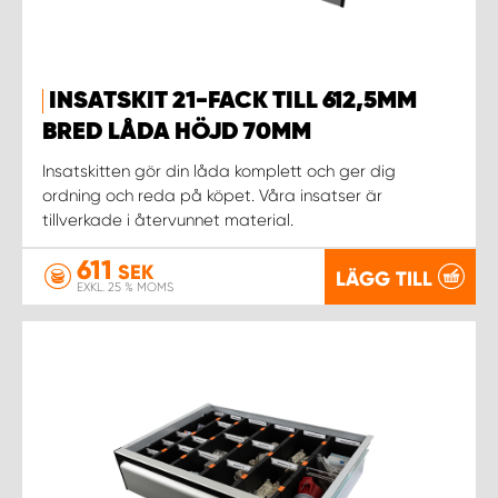
INSATSKIT 21-FACK TILL 612,5MM
BRED LÅDA HÖJD 70MM
Insatskitten gör din låda komplett och ger dig
ordning och reda på köpet. Våra insatser är
tillverkade i återvunnet material.
611
SEK
LÄGG TILL
EXKL. 25 % MOMS