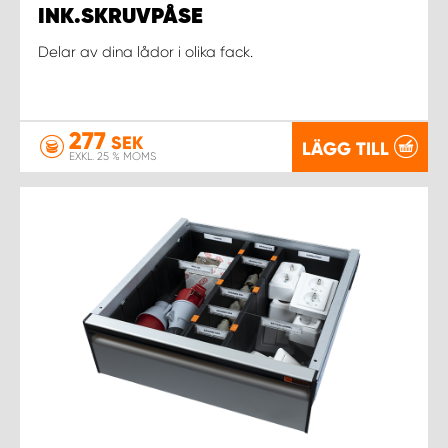
INK.SKRUVPÅSE
Delar av dina lådor i olika fack.
277
SEK
LÄGG TILL
EXKL. 25 % MOMS