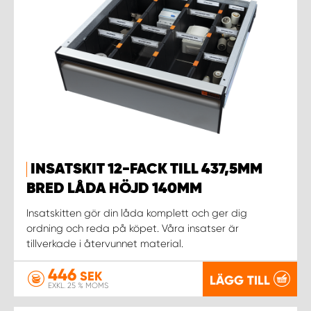
INSATSKIT 12-FACK TILL 437,5MM
BRED LÅDA HÖJD 140MM
Insatskitten gör din låda komplett och ger dig
ordning och reda på köpet. Våra insatser är
tillverkade i återvunnet material.
446
SEK
LÄGG TILL
EXKL. 25 % MOMS