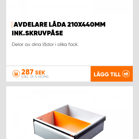
AVDELARE LÅDA 210X440MM
INK.SKRUVPÅSE
Delar av dina lådor i olika fack.
287
SEK
LÄGG TILL
EXKL. 25 % MOMS