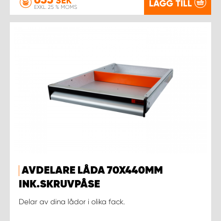
SEK
LÄGG TILL
EXKL. 25 % MOMS
AVDELARE LÅDA 70X440MM
INK.SKRUVPÅSE
Delar av dina lådor i olika fack.