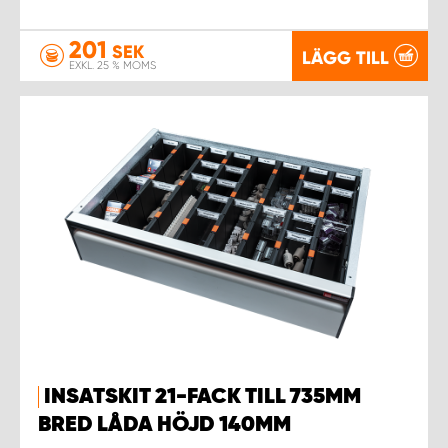
201
SEK
LÄGG TILL
EXKL. 25 % MOMS
INSATSKIT 21-FACK TILL 735MM
BRED LÅDA HÖJD 140MM